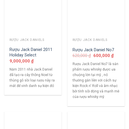
RƯỢU JACK DANIELS
RƯỢU JACK DANIELS
Rượu Jack Daniel 2011
Rượu Jack Daniel No7
Holiday Select
620,000
₫
600,000
₫
9,000,000
₫
Rượu Jack Daniel No7 là sản
Năm 2011 nhà Jack Daniel
phẩm rượu whisky được ưa
đã tạo ra cây thông Noel từ
chuộng lớn tại mỹ , nó
thùng gỗ sồi loại rượu này ra
thường gắn liền với cách sự
mắt để vinh danh sự kiện đó
kiện Rock n' Roll và âm nhạc
bởi tính sôi động và mạnh mẽ
của rượu whisky mỹ