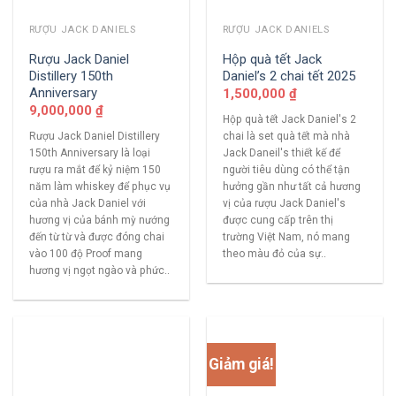
RƯỢU JACK DANIELS
RƯỢU JACK DANIELS
Rượu Jack Daniel
Hộp quà tết Jack
Distillery 150th
Daniel’s 2 chai tết 2025
Anniversary
1,500,000
₫
9,000,000
₫
Hộp quà tết Jack Daniel's 2
Rượu Jack Daniel Distillery
chai là set quà tết mà nhà
150th Anniversary là loại
Jack Daneil's thiết kế để
rượu ra mắt để kỷ niệm 150
người tiêu dùng có thể tận
năm làm whiskey để phục vụ
hưởng gần như tất cả hương
của nhà Jack Daniel với
vị của rượu Jack Daniel's
hương vị của bánh mỳ nướng
được cung cấp trên thị
đến từ từ và được đóng chai
trường Việt Nam, nó mang
vào 100 độ Proof mang
theo màu đỏ của sự..
hương vị ngọt ngào và phức..
Giảm giá!