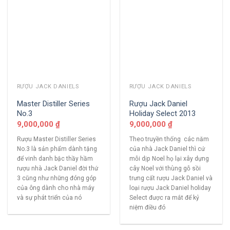
RƯỢU JACK DANIELS
RƯỢU JACK DANIELS
Master Distiller Series
Rượu Jack Daniel
No.3
Holiday Select 2013
9,000,000
₫
9,000,000
₫
Rượu Master Distiller Series
Theo truyền thống các năm
No.3 là sản phẩm dành tặng
của nhà Jack Daniel thì cứ
để vinh danh bậc thầy hầm
mỗi dịp Noel họ lại xây dựng
rượu nhà Jack Daniel đời thứ
cây Noel với thùng gỗ sồi
3 cũng như những đóng góp
trưng cất rượu Jack Daniel và
của ông dành cho nhà máy
loại rượu Jack Daniel holiday
và sự phát triển của nó
Select được ra mắt để kỷ
niệm điều đó