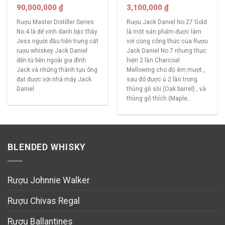
90,000,000
₫
3,100,000
₫
Rượu Master Distiller Series
Rượu Jack Daniel No.27 Gold
No.4 là để vinh danh bậc thầy
là một sản phẩm được làm
Jess người đầu tiên trưng cất
với cùng công thức của Rượu
rượu whiskey Jack Daniel
Jack Daniel No.7 nhưng thực
đến từ bên ngoài gia đình
hiện 2 lần Charcoal
Jack và những thành tựu ông
Mellowing cho độ êm mượt ,
đạt được với nhà máy Jack
sau đó được ủ 2 lần trong
Daniel
thùng gỗ sồi (Oak barrel) , và
thùng gỗ thích (Maple..
BLENDED WHISKY
Rượu Johnnie Walker
Rượu Chivas Regal
Rượu Ballantines