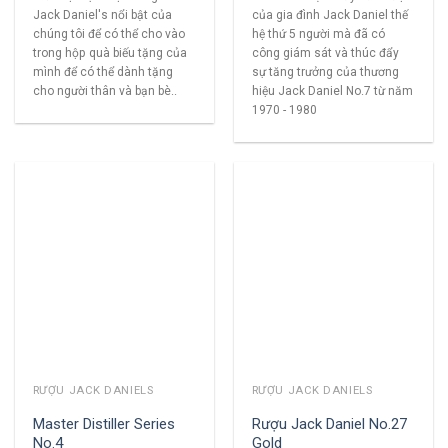
Jack Daniel's nổi bật của
của gia đình Jack Daniel thế
chúng tôi để có thể cho vào
hệ thứ 5 người mà đã có
trong hộp quà biếu tặng của
công giám sát và thúc đẩy
mình để có thể dành tặng
sự tăng trưởng của thương
cho người thân và bạn bè..
hiệu Jack Daniel No.7 từ năm
1970 - 1980
RƯỢU JACK DANIELS
RƯỢU JACK DANIELS
Master Distiller Series
Rượu Jack Daniel No.27
No.4
Gold