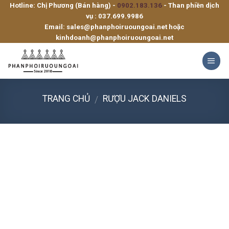
Hotline: Chị Phương (Bán hàng) -
0902.183.136
- Than phiền dịch
Skip
vụ :
037.699.9986
to
Email:
sales@phanphoiruoungoai.net
hoặc
content
kinhdoanh@phanphoiruoungoai.net
TRANG CHỦ
RƯỢU JACK DANIELS
/