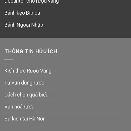
Decanter cho rượu vang
Bánh kẹo Bibica
Bánh Ngoại Nhập
THÔNG TIN HỮU ÍCH
Kiến thức Rượu Vang
Tư vấn dùng rượu
Cách chọn quà biếu
Văn hoá rượu
Sự kiện tại Hà Nội