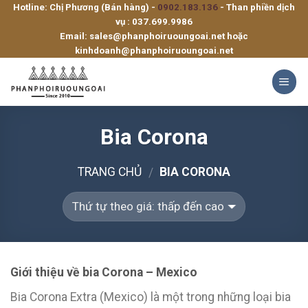
Hotline: Chị Phương (Bán hàng) -
0902.183.136
- Than phiền dịch
Skip
vụ :
037.699.9986
to
Email:
sales@phanphoiruoungoai.net
hoặc
content
kinhdoanh@phanphoiruoungoai.net
Bia Corona
TRANG CHỦ
BIA CORONA
/
Giới thiệu về bia Corona – Mexico
Bia Corona Extra (Mexico) là một trong những loại bia