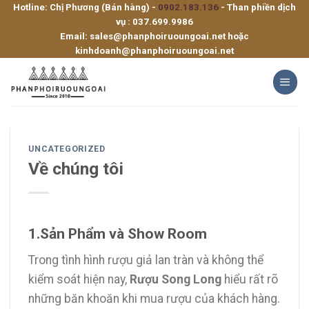
Hotline: Chị Phương (Bán hàng) -
0902.183.136
- Than phiền dịch
Skip
vụ :
037.699.9986
to
Email:
sales@phanphoiruoungoai.net
hoặc
content
kinhdoanh@phanphoiruoungoai.net
UNCATEGORIZED
Về chúng tôi
1.Sản Phẩm và Show Room
Trong tình hình rượu giả lan tràn và không thể
kiểm soát hiện nay,
Rượu Song Long
hiểu rất rõ
những băn khoăn khi mua rượu của khách hàng.