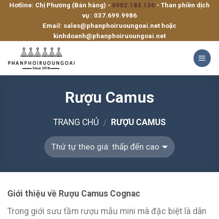
Hotline: Chị Phương (Bán hàng) -
0902.183.136
- Than phiền dịch
Skip
vụ :
037.699.9986
to
Email:
sales@phanphoiruoungoai.net
hoặc
content
kinhdoanh@phanphoiruoungoai.net
Rượu Camus
TRANG CHỦ
RƯỢU CAMUS
/
Giới thiệu về Rượu Camus Cognac
Trong giới sưu tầm rượu mẫu mini mà đặc biệt là dân