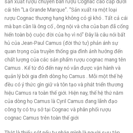
sản xuất rượu chuyên bán rượu Cognac cao cấp dưới
cái tên “La Grande Marque”. “Sản xuất ra một loại
rượu Cognac thượng hạng không có gì khó . Tất cả cái
mà bạn cần là ông cố , ông nội và cha của bạn đã cống
hiến toàn bộ cuộc đời của họ vì nó” Đây là câu nói bất
hủ của Jean-Paul Camus (đời thứ tư) phản ánh sự
quan trọng của truyền thống gia đình ảnh hưởng đến
chất lượng của các sản phẩm rượu cognac mang tên
Camus . Kể từ đó đến nay nó vẫn được vận hành và
quản lý bởi gia đình dòng họ Camus . Mỗi một thế hệ
đều có ý thức gìn giữ và tôn tạo và phát triển thương
hiệu Camus ra toàn thế giới. Hiện nay, thế hệ thứ năm
của dòng họ Camus là Cyril Camus đang lãnh đạo
công ty có trụ sở tại Cognac và phân phối rượu
cognac Camus trên toàn thế giới
Thật là thiếu sót nếu tự nhận mình là người sưu tập