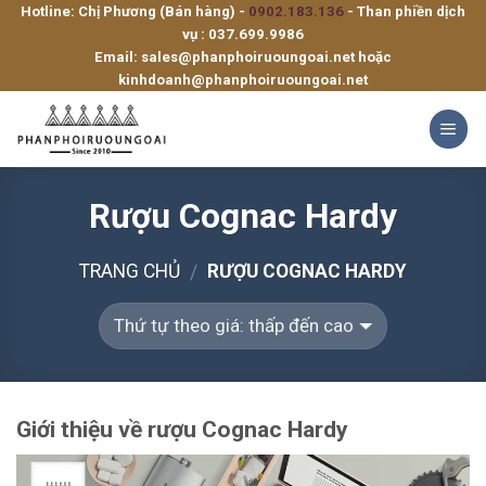
Hotline: Chị Phương (Bán hàng) -
0902.183.136
- Than phiền dịch
Skip
vụ :
037.699.9986
to
Email:
sales@phanphoiruoungoai.net
hoặc
content
kinhdoanh@phanphoiruoungoai.net
Rượu Cognac Hardy
TRANG CHỦ
RƯỢU COGNAC HARDY
/
Giới thiệu về rượu Cognac Hardy