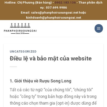
Hotline: Chị Phương (Bán hàng) -
0902.183.136
- Than phiền dịch
Skip
vụ :
037.699.9986
to
Email:
sales@phanphoiruoungoai.net
hoặc
content
kinhdoanh@phanphoiruoungoai.net
UNCATEGORIZED
Điều lệ và bảo mật của website
1. Giới thiệu về Rượu Song Long
Tất cả các từ ngữ “của chúng tôi”, “chúng tôi”
hoặc “công ty” trong bản hợp đồng này và trong
thông cáo chọn tham gia (opt-in) được dùng để