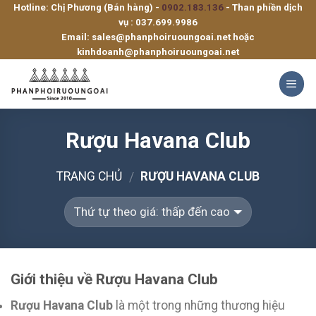
Hotline: Chị Phương (Bán hàng) -
0902.183.136
- Than phiền dịch
Skip
vụ :
037.699.9986
to
Email:
sales@phanphoiruoungoai.net
hoặc
content
kinhdoanh@phanphoiruoungoai.net
Rượu Havana Club
TRANG CHỦ
RƯỢU HAVANA CLUB
/
Giới thiệu về Rượu Havana Club
Rượu Havana Club
là một trong những thương hiệu