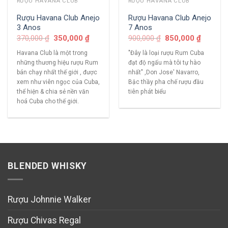
RƯỢU HAVANA CLUB
RƯỢU HAVANA CLUB
Rượu Havana Club Anejo
Rượu Havana Club Anejo
3 Anos
7 Anos
370,000
₫
350,000
₫
900,000
₫
850,000
₫
Havana Club là một trong
"Đây là loại rượu Rum Cuba
những thương hiệu rượu Rum
đạt độ ngấu mà tôi tự hào
bán chạy nhất thế giới , được
nhất" ,Don Jose' Navarro,
xem như viên ngọc của Cuba,
Bậc thầy pha chế rượu đầu
thể hiện & chia sẻ nền văn
tiên phát biểu
hoá Cuba cho thế giới.
BLENDED WHISKY
Rượu Johnnie Walker
Rượu Chivas Regal