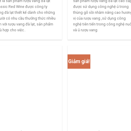
lit là sản phẩm rượu vang đà lạt
sản phẩm rượu vang đà lạt cao cấ
assic Red Wine được công ty
được sử dụng công nghệ ủ trong
ng đà lạt thiết kế dành cho những
thùng gỗ sồi nhằm nâng cao hươn
ười có nhu cầu thưởng thức nhiều
vị của rượu vang ,sử dụng công
n với rượu vang đà lạt, sản phẩm
nghệ tiên tiến trong công nghệ nu
ù hợp cho việc..
và ủ rượu vang
Giảm giá!