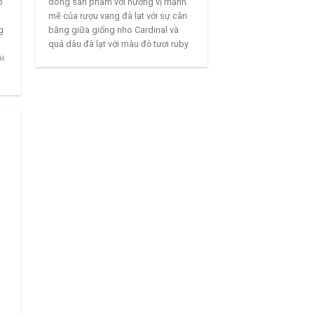
p
dòng sản phẩm với hương vị mạnh
mẽ của rượu vang đà lạt với sự cân
g
bằng giữa giống nho Cardinal và
quả dâu đà lạt với màu đỏ tươi ruby
ôi