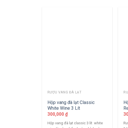
RƯỢU VANG ĐÀ LẠT
RƯ
Hộp vang đà lạt Classic
Hộ
White Wine 3 Lít
R
300,000
₫
3
Hộp vang đà lạt classic 3 lít white
Rư