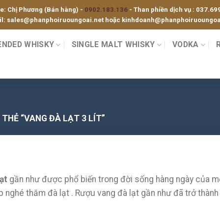
ne: Chị Phương (Bán hàng) -
0902.183.136
- Than phiền dịch vụ :
037.69
l:
sales@phanphoiruoungoai.net
hoặc
kinhdoanh@phanphoiruoungoai
ENDED WHISKY
SINGLE MALT WHISKY
VODKA
HẺ “VANG ĐÀ LẠT 3 LÍT”
ạt
gần như được phổ biến trong đời sống hàng ngày của mỗi
ịp nghé thăm đà lạt . Rượu vang đà lạt gần như đã trở thành