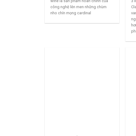
wine là sản phẩm hoàn chỉnh của
3 
công nghệ lên men những chùm
Cl
nho chín mọng cardinal
va
ng
hơ
ph