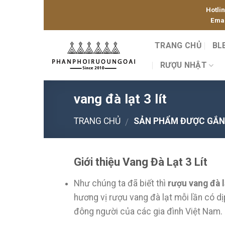
Skip
Hotli
to
Emai
content
TRANG CHỦ
BL
RƯỢU NHẬT
vang đà lạt 3 lít
TRANG CHỦ
SẢN PHẨM ĐƯỢC GẮN T
/
Giới thiệu Vang Đà Lạt 3 Lít
Như chúng ta đã biết thì
rượu vang đà l
hương vị rượu vang đà lạt mỗi lần có d
đông người của các gia đình Việt Nam.