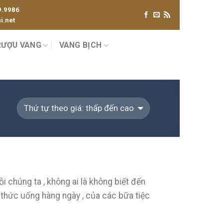
9.9986
.net
RƯỢU VANG
VANG BỊCH
 chúng ta , không ai là không biết đến
 thức uống hàng ngày , của các bữa tiệc