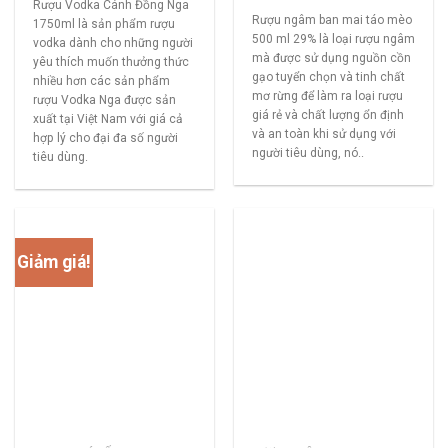
Rượu Vodka Cánh Đồng Nga
Rượu ngâm ban mai táo mèo
1750ml là sản phẩm rượu
500 ml 29% là loại rượu ngâm
vodka dành cho những người
mà được sử dụng nguồn cồn
yêu thích muốn thưởng thức
gạo tuyển chọn và tinh chất
nhiều hơn các sản phẩm
mơ rừng để làm ra loại rượu
rượu Vodka Nga được sản
giá rẻ và chất lượng ổn định
xuất tại Việt Nam với giá cả
và an toàn khi sử dụng với
hợp lý cho đại đa số người
người tiêu dùng, nó..
tiêu dùng.
Giảm giá!