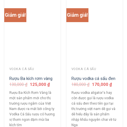
Giảm giá!
Giảm giá!
VODKA CÁ SẤU
VODKA CÁ SẤU
Rượu Ba kích rơm vàng
Rượu vodka cá sấu đen
130,000
₫
125,000
₫
180,000
₫
170,000
₫
Rượu Ba Kích Rơm Vàng là
Rượu vodka aligator's hay
một sản phẩm mới cho thị
còn được gọi là rượu vodka
trường rượu ngâm của Việt
cá sấu đen theo tên gọi tại
Nam được ra mắt bởi công ty
thị trường việt nam dễ gọi và
Vodka Cá Sấu rượu có hương
dễ hiểu đây là sản phẩm
vị thơm ngon đậm mùi ba
nhập khẩu nguyên chai về từ
kích tím
Nga