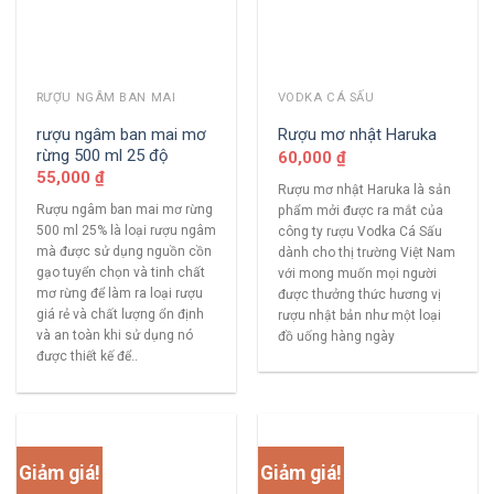
RƯỢU NGÂM BAN MAI
VODKA CÁ SẤU
rượu ngâm ban mai mơ
Rượu mơ nhật Haruka
rừng 500 ml 25 độ
60,000
₫
55,000
₫
Rượu mơ nhật Haruka là sản
Rượu ngâm ban mai mơ rừng
phẩm mởi được ra mắt của
500 ml 25% là loại rượu ngâm
công ty rượu Vodka Cá Sấu
mà được sử dụng nguồn cồn
dành cho thị trường Việt Nam
gạo tuyển chọn và tinh chất
với mong muốn mọi người
mơ rừng để làm ra loại rượu
được thưởng thức hương vị
giá rẻ và chất lượng ổn định
rượu nhật bản như một loại
và an toàn khi sử dụng nó
đồ uống hàng ngày
được thiết kế để..
Giảm giá!
Giảm giá!