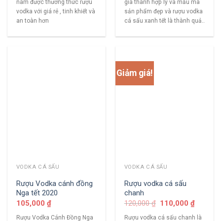
nam được thưởng thức rượu
giá thành hợp lý và mẫu mã
vodka với giá rẻ , tinh khiết và
sản phẩm đẹp và rượu vodka
an toàn hơn
cá sấu xanh tết là thành quả..
Giảm giá!
VODKA CÁ SẤU
VODKA CÁ SẤU
Rượu Vodka cánh đồng
Rượu vodka cá sấu
Nga tết 2020
chanh
105,000
₫
120,000
₫
110,000
₫
Rượu Vodka Cánh Đồng Nga
Rượu vodka cá sấu chanh là