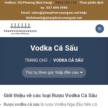
Hotline: Chị Phương (Bán hàng) -
0902.183.136
- Than phiền dịch
Skip
vụ :
037.699.9986
to
Email:
sales@phanphoiruoungoai.net
hoặc
content
kinhdoanh@phanphoiruoungoai.net
Vodka Cá Sấu
TRANG CHỦ
VODKA CÁ SẤU
/
Giới thiệu về các loại Rượu Vodka Cá Sấu
Rượu vodka cá sấu
là rượu Vodka Nga đầu tiên có