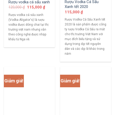
Rượu Vodka Cá Sấu
Rượu vodka cá sấu xanh
Xanh tết 2020
120,000
₫
115,000
₫
115,000
₫
Rượu vodka cá sấu xanh
Rượu Vodka Cá Sấu Xanh tết
(Vodka Aligator's) là rượu
2020 là sản phẩm được công
vodka được đóng chai tại thị
ty rượu Vodka Cá Sấu ra mắt
trường việt nam nhưng vẫn
cho thị trường Việt Nam với
theo công nghệ được nhập
mục đích biếu tặng và sử
khẩu từ Nga về.
dụng trong dịp tết nguyên
đán và các dịp lễ khác trong
năm
Giảm giá!
Giảm giá!