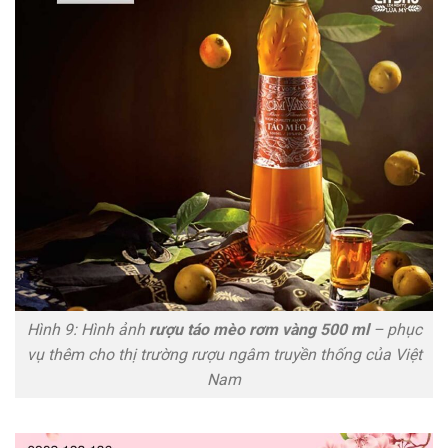
Hình 9: Hình ảnh
rượu táo mèo rơm vàng 500 ml
– phục
vụ thêm cho thị trường rượu ngâm truyền thống của Việt
Nam