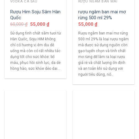
VODKA CÁ SẤU
RƯỢU NGÂM BAN MAI
Rượu Him Soju Sâm Hàn
rượu ngâm ban mai mơ
Quốc
rừng 500 ml 29%
60,000
₫
55,000
₫
55,000
₫
Sử dụng tinh chất sâm tươi từ
Rượu ngâm ban mai mơ rừng
Hàn Quốc, Soju HIM không
500 ml 29% là loại rượu ngâm
chỉ có hương vị êm dịu dễ
mà được sử dụng nguồn cồn
uống mà còn có rất nhiều tác
gạo tuyển chọn và tinh chất
dụng tốt cho sức khỏe: bổ
mơ rừng để làm ra loại rượu
máu, phục hồi sinh lực, da dẻ
giá rẻ và chất lượng ổn định
hồng hào, sức khỏe dẻo dai...
và an toàn khi sử dụng với
người tiêu dùng, nó..