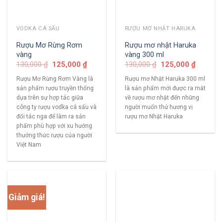
VODKA CÁ SẤU
RƯỢU MƠ NHẬT HARUKA
Rượu Mơ Rừng Rơm
Rượu mơ nhật Haruka
vàng
vàng 300 ml
130,000
₫
125,000
₫
130,000
₫
125,000
₫
Rượu Mơ Rừng Rơm Vàng là
Rượu mơ Nhật Haruka 300 ml
sản phẩm rượu truyền thống
là sản phẩm mới được ra mắt
dựa trên sự hợp tác giữa
về rượu mơ nhật đến những
công ty rượu vodka cá sấu và
người muốn thử hương vị
đối tác nga để làm ra sản
rượu mơ Nhật Haruka
phẩm phù hợp với xu hướng
thưởng thức rượu của người
Việt Nam
Giảm giá!