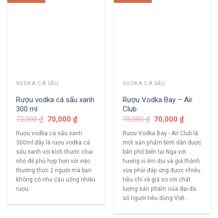
VODKA CÁ SẤU
VODKA CÁ SẤU
Rượu vodka cá sấu xanh
Rượu Vodka Bay – Air
300 ml
Club
72,000
₫
70,000
₫
75,000
₫
70,000
₫
Rượu vodka cá sấu xanh
Rượu Vodka Bay - Air Club là
300ml đây là rượu vodka cá
một sản phẩm bình dân được
sấu xanh với kích thước chai
bán phổ biến tại Nga với
nhỏ để phù hợp hơn với việc
hương vị êm dịu và giá thành
thường thức 2 người mà bạn
vừa phải đáp ứng được nhiêu
không có nhu cầu uống nhiều
tiêu chí về giá so với chất
rượu.
lượng sản phẩm của đại đa
số người tiêu dùng Việt..