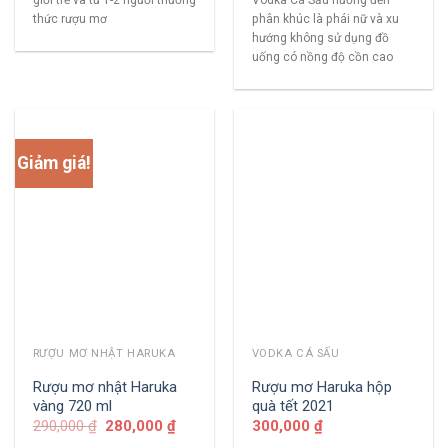
giới trẻ và từ 1-2 người thưởng
Vodka Cá Sấu hướng đến
thức rượu mơ
phân khúc là phái nữ và xu
hướng không sử dụng đồ
uống có nồng độ cồn cao
Giảm giá!
RƯỢU MƠ NHẬT HARUKA
VODKA CÁ SẤU
Rượu mơ nhật Haruka
Rượu mơ Haruka hộp
vàng 720 ml
quà tết 2021
290,000
₫
280,000
₫
300,000
₫