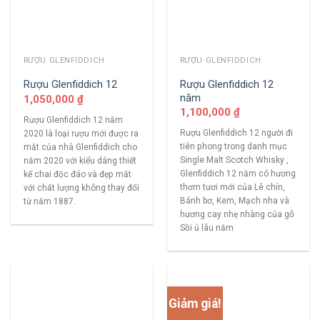
RƯỢU GLENFIDDICH
RƯỢU GLENFIDDICH
Rượu Glenfiddich 12
Rượu Glenfiddich 12
năm
1,050,000
₫
1,100,000
₫
Rượu Glenfiddich 12 năm
Rượu Glenfiddich 12 người đi
2020 là loại rượu mới được ra
tiên phong trong danh mục
mắt của nhà Glenfiddich cho
Single Malt Scotch Whisky ,
năm 2020 với kiểu dáng thiết
Glenfiddich 12 năm có hương
kế chai độc đáo và đẹp mắt
thơm tươi mới của Lê chín,
với chất lượng không thay đổi
Bánh bơ, Kem, Mạch nha và
từ năm 1887.
hương cay nhẹ nhàng của gỗ
Sồi ủ lâu năm
Giảm giá!