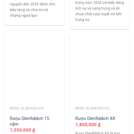
trong năm 2020 với kiểu dáng
nguyên đán 2025 dành cho
lịch sự và sang trọng và ẩn
biếu tặng và chia sẻ với
chứa chất rượu tuyệt vời bên
những người bạn
trong nó.
RƯỢU GLENFIDDICH
RƯỢU GLENFIDDICH
Rượu Glenfiddich 15
Rượu Glenfiddich XX
năm
1,800,000
₫
1,550,000
₫
Rượu Glenfiddich XX là loại