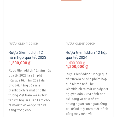
RƯỢU GLENFIDDICH
RƯỢU GLENFIDDICH
Rượu Glenfiddich 12
Rượu Glenfiddich 12 hộp
năm hộp quà tết 2023
quà tết 2024
1,200,000
₫
1,400,000
₫
1,200,000
₫
Rượu Glenfiddich 12 năm hộp
Rượu Glenfiddich 12 hộp quà
quà tết 2023 là sản phẩm
tết 2024 là bộ sản phẩm hộp
hộp quà tết năm 2023 dành
quà tết mà nhà The
cho biếu tặng của nhà
Glenfiddich ra mắt cho dịp tết
Glenfiddich ra mắt cho thị
nguyên đán 2024 dành cho
trường Việt Nam với sự hợp
biếu tặng và chia sẻ với
tác với hoạ sĩ Xuân Lam cho
những người bạn người đồng
ra mẫu thiết kế độc đáo và
chí để có một năm mới thành
sang trong cho..
công may mắn và..