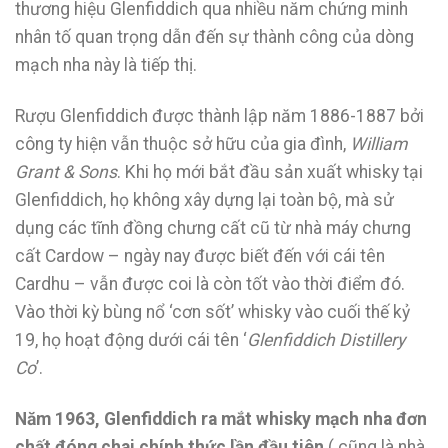
thương hiệu Glenfiddich qua nhiều năm chứng minh
nhân tố quan trọng dẫn đến sự thành công của dòng
mạch nha này là tiếp thị.
Rượu Glenfiddich được thành lập năm 1886-1887 bởi
công ty hiện vẫn thuộc sở hữu của gia đình,
William
Grant & Sons
. Khi họ mới bắt đầu sản xuất whisky tại
Glenfiddich, họ không xây dựng lại toàn bộ, mà sử
dụng các tĩnh đồng chưng cất cũ từ nhà máy chưng
cất Cardow – ngày nay được biết đến với cái tên
Cardhu – vẫn được coi là còn tốt vào thời điểm đó.
Vào thời kỳ bùng nổ ‘cơn sốt’ whisky vào cuối thế kỷ
19, họ hoạt động dưới cái tên ‘
Glenfiddich Distillery
Co
’.
Năm 1963, Glenfiddich ra mắt whisky mạch nha đơn
chất đóng chai chính thức lần đầu tiên
( cũng là nhà