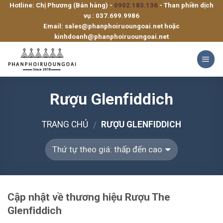
Hotline: Chị Phương (Bán hàng) -
0902.183.136
- Than phiền dịch
Skip
vụ :
037.699.9986
to
Email:
sales@phanphoiruoungoai.net
hoặc
content
kinhdoanh@phanphoiruoungoai.net
Rượu Glenfiddich
TRANG CHỦ
RƯỢU GLENFIDDICH
/
Cập nhật về thương hiệu Rượu The
Glenfiddich