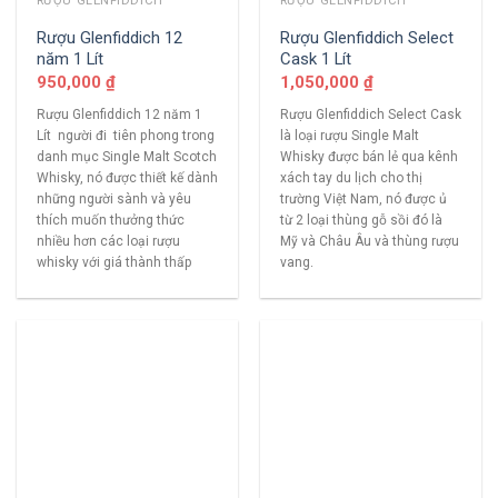
RƯỢU GLENFIDDICH
RƯỢU GLENFIDDICH
Rượu Glenfiddich 12
Rượu Glenfiddich Select
năm 1 Lít
Cask 1 Lít
950,000
₫
1,050,000
₫
Rượu Glenfiddich 12 năm 1
Rượu Glenfiddich Select Cask
Lít người đi tiên phong trong
là loại rượu Single Malt
danh mục Single Malt Scotch
Whisky được bán lẻ qua kênh
Whisky, nó được thiết kế dành
xách tay du lịch cho thị
những người sành và yêu
trường Việt Nam, nó được ủ
thích muốn thưởng thức
từ 2 loại thùng gỗ sồi đó là
nhiều hơn các loại rượu
Mỹ và Châu Âu và thùng rượu
whisky với giá thành thấp
vang.