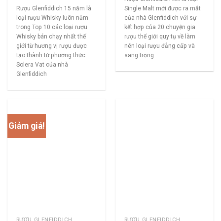
Rượu Glenfiddich 15 năm là
Single Malt mới được ra mắt
loại rượu Whisky luôn nằm
của nhà Glenfiddich với sự
trong Top 10 các loại rượu
kết hợp của 20 chuyện gia
Whisky bán chạy nhất thế
rượu thế giới quy tụ về làm
giới từ hương vị rượu được
nên loại rượu đẳng cấp và
tạo thành từ phương thức
sang trọng
Solera Vat của nhà
Glenfiddich
Giảm giá!
RƯỢU GLENFIDDICH
RƯỢU GLENFIDDICH