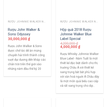
RƯỢU JOHNNIE WALKER NĂM CŨ
RƯỢU JOHNNIE WALKER NĂM CŨ
Rượu John Walker &
Hộp quà 2018 Rượu
Sons Odyssey
Johnnie Walker Blue
Label Special
30,000,000
₫
4,200,000
₫
Rượu John Walker & Sons
4,000,000
₫
được chế tác để ăn mừng
Rượu Whisky Johnnie Walker
chuyến hải trình thành công
Blue Label - Năm Tuất là một
vượt đại dương đến khắp các
thiết kế đặc biệt dành cho thị
chân trời trên thế giới vào
trường Châu Á với thiết kế
những năm đầu thế kỷ 20
sang trọng bắt bắt phù hợp
với văn hoá người Á Châu đây
là một món quà biếu cao cấp
và rất sang trọng cho dịp..