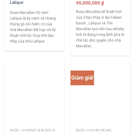
Lalique
90,000,000
₫
Rượu Macallan M là kết tinh
Rượu Macallan 50 năm
của 3 bậc thầy vĩ đại Fabien
Lalique là kỷ niệm và những
Baron , Lalique và The
thùng gỗ sồi hiếm có của
Macallan tạo nên loại whisky
nhà Macallan kết hợp với kỹ
tinh tế đựng trong bình pha lê
thuật chế tác thuỷ tinh bậc
chế tác độc quyền cho nhà
thầy của nhà Lalique
Macallan.
Giảm giá!
RƯỢU JOHNNIE WALKER NĂM CŨ
RƯỢU CHIVAS REGAL