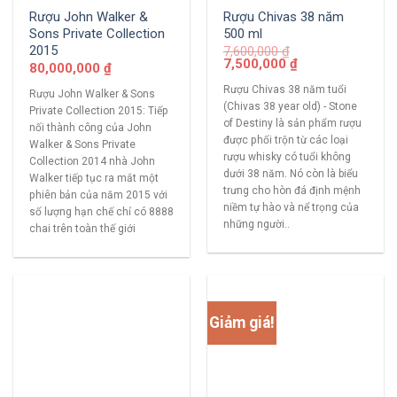
Rượu John Walker &
Rượu Chivas 38 năm
Sons Private Collection
500 ml
2015
7,600,000
₫
7,500,000
₫
80,000,000
₫
Rượu Chivas 38 năm tuổi
Rượu John Walker & Sons
(Chivas 38 year old) - Stone
Private Collection 2015: Tiếp
of Destiny là sản phẩm rượu
nối thành công của John
được phối trộn từ các loại
Walker & Sons Private
rượu whisky có tuổi không
Collection 2014 nhà John
dưới 38 năm. Nó còn là biểu
Walker tiếp tục ra mắt một
trưng cho hòn đá định mệnh
phiên bản của năm 2015 với
niềm tự hào và nể trọng của
số lượng hạn chế chỉ có 8888
những người..
chai trên toàn thế giới
Giảm giá!