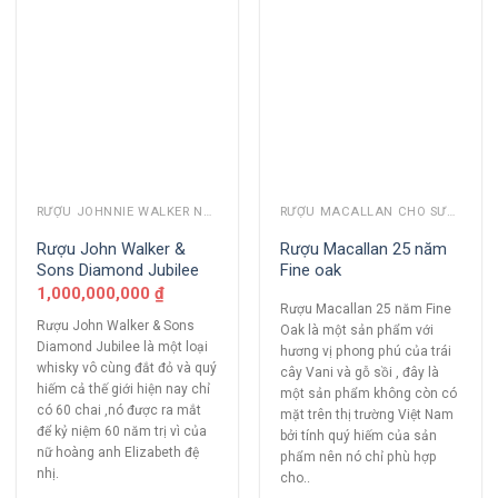
RƯỢU JOHNNIE WALKER NĂM CŨ
RƯỢU MACALLAN CHO SƯU TẦM
Rượu John Walker &
Rượu Macallan 25 năm
Sons Diamond Jubilee
Fine oak
1,000,000,000
₫
Rượu Macallan 25 năm Fine
Rượu John Walker & Sons
Oak là một sản phẩm với
Diamond Jubilee là một loại
hương vị phong phú của trái
whisky vô cùng đắt đỏ và quý
cây Vani và gỗ sồi , đây là
hiếm cả thế giới hiện nay chỉ
một sản phẩm không còn có
có 60 chai ,nó được ra mắt
mặt trên thị trường Việt Nam
để kỷ niệm 60 năm trị vì của
bởi tính quý hiếm của sản
nữ hoàng anh Elizabeth đệ
phẩm nên nó chỉ phù hợp
nhị.
cho..