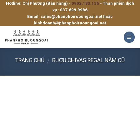
Hotline: Chị Phương (Bán hàng) -
0902.183.136
- Than phiền dịch
Skip
vụ :
037.699.9986
to
Email:
sales@phanphoiruoungoai.net
hoặc
content
kinhdoanh@phanphoiruoungoai.net
TRANG CHỦ
RƯỢU CHIVAS REGAL NĂM CŨ
/