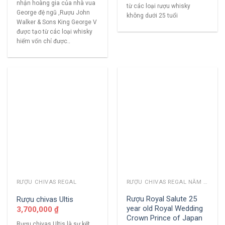
nhận hoàng gia của nhà vua
từ các loại rượu whisky
George đệ ngũ ,Rượu John
không dưới 25 tuổi
Walker & Sons King George V
được tạo từ các loại whisky
hiếm vốn chỉ được..
RƯỢU CHIVAS REGAL
RƯỢU CHIVAS REGAL NĂM CŨ
Rượu Royal Salute 25
Rượu chivas Ultis
year old Royal Wedding
3,700,000
₫
Crown Prince of Japan
Rượu chivas Ultis là sự kết