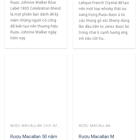
Rượu Johnnie Walker Blue
Lalique French Crystal để tạo
Label 1805 Celebration Blend
nên một loại whisky thật sự
là một phiên bản dành để kỷ
sang trọng.Rượu được ủ từ
niệm những người có công
các thùng gỗ sồi Sherry dùng
đã kiến tạo nên thương hiệu
lần đầu tiên từ Jerez được bỏ
Rượu Johnnie Walker ngày
trong chai 6 cạnh tương ứng
hôm nay.
với sáu cột trụ..
RƯỢU MACALLAN CHO SƯU TẦM
RƯỢU MACALLAN
Rượu Macallan 50 năm
Rượu Macallan M