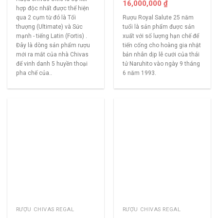
16,000,000
₫
hợp độc nhất được thể hiện
Rượu Royal Salute 25 năm
qua 2 cụm từ đó là Tối
tuổi là sản phẩm được sản
thượng (Ultimate) và Sức
xuất với số lượng hạn chế để
mạnh - tiếng Latin (Fortis) .
tiến cống cho hoàng gia nhật
Đây là dòng sản phẩm rượu
bản nhân dịp lễ cưới của thái
mới ra mắt của nhà Chivas
tử Naruhito vào ngày 9 tháng
để vinh danh 5 huyền thoại
6 năm 1993.
pha chế của..
RƯỢU CHIVAS REGAL
RƯỢU CHIVAS REGAL