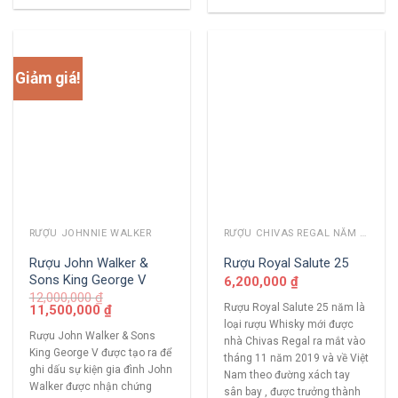
Giảm giá!
RƯỢU JOHNNIE WALKER
RƯỢU CHIVAS REGAL NĂM CŨ
Rượu John Walker &
Rượu Royal Salute 25
Sons King George V
6,200,000
₫
12,000,000
₫
Rượu Royal Salute 25 năm là
11,500,000
₫
loại rượu Whisky mới được
Rượu John Walker & Sons
nhà Chivas Regal ra mắt vào
King George V được tạo ra để
tháng 11 năm 2019 và về Việt
ghi dấu sự kiện gia đình John
Nam theo đường xách tay
Walker được nhận chứng
sân bay , được trưởng thành