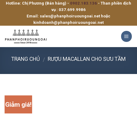
Hotline: Chị Phương (Bán hàng) -
0902.183.136
- Than phiền dịch
Skip
vụ :
037.699.9986
to
Email:
sales@phanphoiruoungoai.net
hoặc
content
kinhdoanh@phanphoiruoungoai.net
TRANG CHỦ
RƯỢU MACALLAN CHO SƯU TẦM
/
Giảm giá!