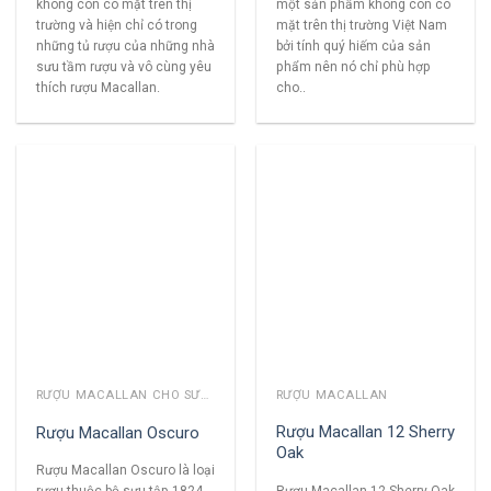
không còn có mặt trên thị
một sản phẩm không còn có
trường và hiện chỉ có trong
mặt trên thị trường Việt Nam
những tủ rượu của những nhà
bởi tính quý hiếm của sản
sưu tầm rượu và vô cùng yêu
phẩm nên nó chỉ phù hợp
thích rượu Macallan.
cho..
RƯỢU MACALLAN CHO SƯU TẦM
RƯỢU MACALLAN
Rượu Macallan 12 Sherry
Rượu Macallan Oscuro
Oak
Rượu Macallan Oscuro là loại
Rượu Macallan 12 Sherry Oak