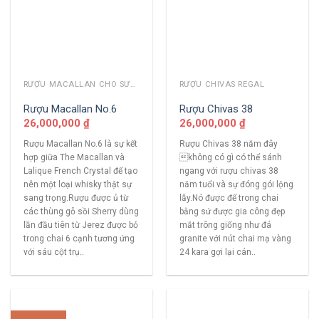
RƯỢU MACALLAN CHO SƯU TẦM
RƯỢU CHIVAS REGAL
Rượu Macallan No.6
Rượu Chivas 38
26,000,000
₫
26,000,000
₫
Rượu Macallan No.6 là sự kết
Rượu Chivas 38 năm đây
hợp giữa The Macallan và
không có gì có thể sánh
Lalique French Crystal để tạo
ngang với rượu chivas 38
nên một loại whisky thật sự
năm tuổi và sự đóng gói lộng
sang trọng.Rượu được ủ từ
lẫy.Nó được để trong chai
các thùng gỗ sồi Sherry dùng
bằng sứ được gia công đẹp
lần đầu tiên từ Jerez được bỏ
mắt trông giống như đá
trong chai 6 cạnh tương ứng
granite với nút chai mạ vàng
với sáu cột trụ..
24 kara gợi lại cán..