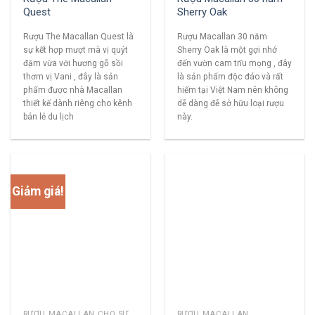
Quest
Sherry Oak
Rượu The Macallan Quest là
Rượu Macallan 30 năm
sự kết hợp mượt mà vị quýt
Sherry Oak là một gợi nhớ
đậm vừa với hương gỗ sồi
đến vườn cam trĩu mọng , đây
thơm vị Vani , đây là sản
là sản phẩm độc đáo và rất
phẩm được nhà Macallan
hiếm tại Việt Nam nên không
thiết kế dành riêng cho kênh
dễ dàng đễ sở hữu loại rượu
bán lẻ du lịch
này.
Giảm giá!
RƯỢU MACALLAN CHO SƯU TẦM
RƯỢU MACALLAN