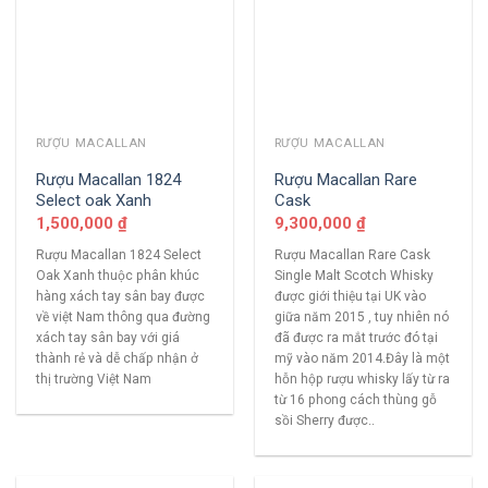
RƯỢU MACALLAN
RƯỢU MACALLAN
Rượu Macallan 1824
Rượu Macallan Rare
Select oak Xanh
Cask
1,500,000
₫
9,300,000
₫
Rượu Macallan 1824 Select
Rượu Macallan Rare Cask
Oak Xanh thuộc phân khúc
Single Malt Scotch Whisky
hàng xách tay sân bay được
được giới thiệu tại UK vào
về việt Nam thông qua đường
giữa năm 2015 , tuy nhiên nó
xách tay sân bay với giá
đã được ra mắt trước đó tại
thành rẻ và dễ chấp nhận ở
mỹ vào năm 2014.Đây là một
thị trường Việt Nam
hỗn hộp rượu whisky lấy từ ra
từ 16 phong cách thùng gỗ
sồi Sherry được..