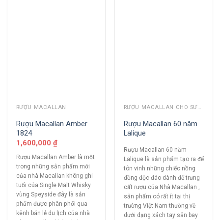
RƯỢU MACALLAN
RƯỢU MACALLAN CHO SƯU TẦM
Rượu Macallan Amber
Rượu Macallan 60 năm
1824
Lalique
1,600,000
₫
Rượu Macallan 60 năm
Rượu Macallan Amber là một
Lalique là sản phẩm tạo ra để
trong những sản phẩm mới
tôn vinh những chiếc nồng
của nhà Macallan không ghi
đồng độc đáo dành để trưng
tuổi của Single Malt Whisky
cất rượu của Nhà Macallan ,
vùng Speyside đây là sản
sản phẩm có rất ít tại thị
phẩm được phân phối qua
trường Việt Nam thường về
kênh bán lẻ du lịch của nhà
dưới dạng xách tay sân bay