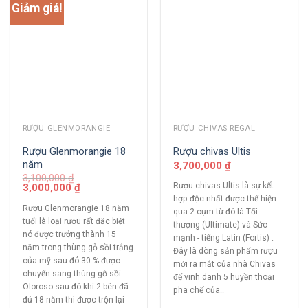
Giảm giá!
RƯỢU GLENMORANGIE
RƯỢU CHIVAS REGAL
Rượu Glenmorangie 18
Rượu chivas Ultis
năm
3,700,000
₫
3,100,000
₫
Rượu chivas Ultis là sự kết
3,000,000
₫
hợp độc nhất được thể hiện
Rượu Glenmorangie 18 năm
qua 2 cụm từ đó là Tối
tuổi là loại rượu rất đặc biệt
thượng (Ultimate) và Sức
nó được trưởng thành 15
mạnh - tiếng Latin (Fortis) .
năm trong thùng gỗ sồi trắng
Đây là dòng sản phẩm rượu
của mỹ sau đó 30 % được
mới ra mắt của nhà Chivas
chuyển sang thùng gỗ sồi
để vinh danh 5 huyền thoại
Oloroso sau đó khi 2 bên đã
pha chế của..
đủ 18 năm thì được trộn lại