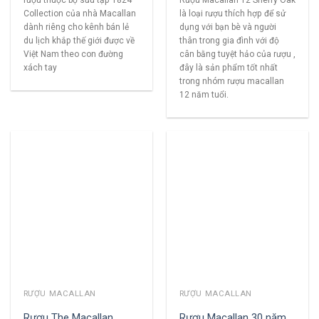
rượu thuộc bộ sưu tập 1824
là loại rượu thích hợp để sử
Collection của nhà Macallan
dụng với bạn bè và người
dành riêng cho kênh bán lẻ
thân trong gia đình với độ
du lịch khắp thế giới được về
cân bằng tuyệt hảo của rượu ,
Việt Nam theo con đường
đây là sản phẩm tốt nhất
xách tay
trong nhóm rượu macallan
12 năm tuổi.
RƯỢU MACALLAN
RƯỢU MACALLAN
Rượu The Macallan
Rượu Macallan 30 năm