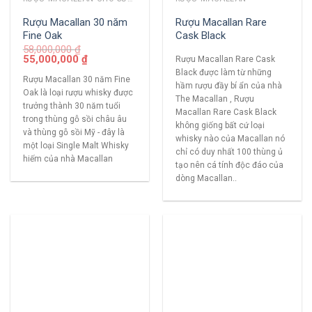
Rượu Macallan 30 năm
Rượu Macallan Rare
Fine Oak
Cask Black
58,000,000
₫
55,000,000
₫
Rượu Macallan Rare Cask
Black được làm từ những
Rượu Macallan 30 năm Fine
hầm rượu đầy bí ẩn của nhà
Oak là loại rượu whisky được
The Macallan , Rượu
trưởng thành 30 năm tuổi
Macallan Rare Cask Black
trong thùng gỗ sồi châu âu
không giống bất cứ loại
và thùng gỗ sồi Mỹ - đây là
whisky nào của Macallan nó
một loại Single Malt Whisky
chỉ có duy nhất 100 thùng ủ
hiếm của nhà Macallan
tạo nên cá tính độc đáo của
dòng Macallan..