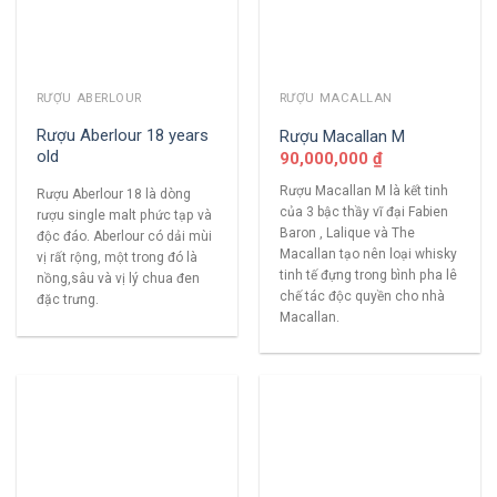
RƯỢU ABERLOUR
RƯỢU MACALLAN
Rượu Aberlour 18 years
Rượu Macallan M
old
90,000,000
₫
Rượu Macallan M là kết tinh
Rượu Aberlour 18 là dòng
của 3 bậc thầy vĩ đại Fabien
rượu single malt phức tạp và
Baron , Lalique và The
độc đáo. Aberlour có dải mùi
Macallan tạo nên loại whisky
vị rất rộng, một trong đó là
tinh tế đựng trong bình pha lê
nồng,sâu và vị lý chua đen
chế tác độc quyền cho nhà
đặc trưng.
Macallan.