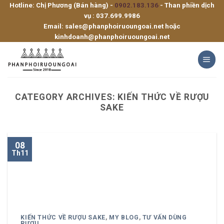
Hotline: Chị Phương (Bán hàng) -
0902.183.136
- Than phiền dịch
Skip
vụ :
037.699.9986
to
Email:
sales@phanphoiruoungoai.net
hoặc
content
kinhdoanh@phanphoiruoungoai.net
CATEGORY ARCHIVES:
KIẾN THỨC VỀ RƯỢU
SAKE
08
Th11
KIẾN THỨC VỀ RƯỢU SAKE
,
MY BLOG
,
TƯ VẤN DÙNG
RƯỢU