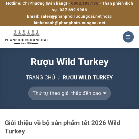
Hotline: Chị Phương (Bán hàng) -
0902.183.136
- Than phiền dịch
Skip
vụ :
037.699.9986
to
Email:
sales@phanphoiruoungoai.net
hoặc
content
kinhdoanh@phanphoiruoungoai.net
Rượu Wild Turkey
TRANG CHỦ
RƯỢU WILD TURKEY
/
Giới thiệu về bộ sản phẩm tết 2026 Wild
Turkey