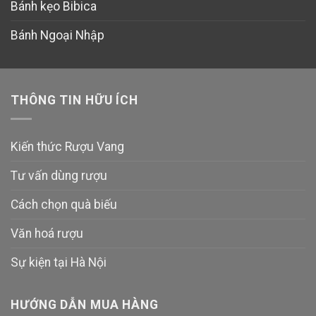
Bánh kẹo Bibica
Bánh Ngoại Nhập
THÔNG TIN HỮU ÍCH
Kiến thức Rượu Vang
Tư vấn dùng rượu
Cách chọn quà biếu
Văn hoá rượu
Sự kiện tại Hà Nội
HƯỚNG DẪN MUA HÀNG