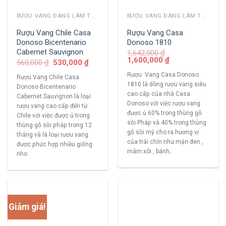
RƯỢU VANG ĐANG LÀM THỊ TRƯỜNG
RƯỢU VANG ĐANG LÀM THỊ TRƯỜNG
Rượu Vang Chile Casa
Rượu Vang Casa
Donoso Bicentenario
Donoso 1810
Cabernet Sauvignon
1,642,000
₫
1,600,000
₫
560,000
₫
530,000
₫
Rượu Vang Casa Donoso
Rượu Vang Chile Casa
1810 là dòng rượu vang siêu
Donoso Bicentenario
cao cấp của nhà Casa
Cabernet Sauvignon là loại
Donoso với việc rượu vang
rượu vang cao cấp đến từ
được ủ 60% trong thùng gỗ
Chile với việc được ủ trong
sồi Pháp và 40% trong thùng
thùng gỗ sồi pháp trong 12
gỗ sồi mỹ cho ra hương vị
tháng và là loại rượu vang
của trái chín như mận đen ,
được phức hợp nhiều giống
mâm xôi , bánh..
nho
Giảm giá!