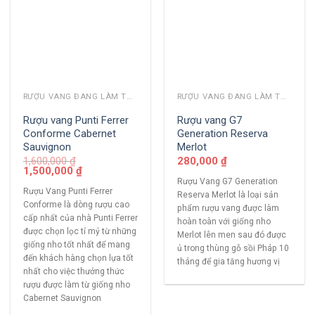
RƯỢU VANG ĐANG LÀM THỊ TRƯỜNG
RƯỢU VANG ĐANG LÀM THỊ TRƯỜNG
Rượu vang Punti Ferrer
Rượu vang G7
Conforme Cabernet
Generation Reserva
Sauvignon
Merlot
1,600,000
₫
280,000
₫
1,500,000
₫
Rượu Vang G7 Generation
Rượu Vang Punti Ferrer
Reserva Merlot là loại sản
Conforme là dòng rượu cao
phẩm rượu vang được làm
cấp nhất của nhà Punti Ferrer
hoàn toàn với giống nho
được chọn lọc tỉ mỷ từ những
Merlot lên men sau đó được
giống nho tốt nhất để mang
ủ trong thùng gỗ sồi Pháp 10
đến khách hàng chọn lựa tốt
tháng để gia tăng hương vị
nhất cho việc thưởng thức
rượu được làm từ giống nho
Cabernet Sauvignon