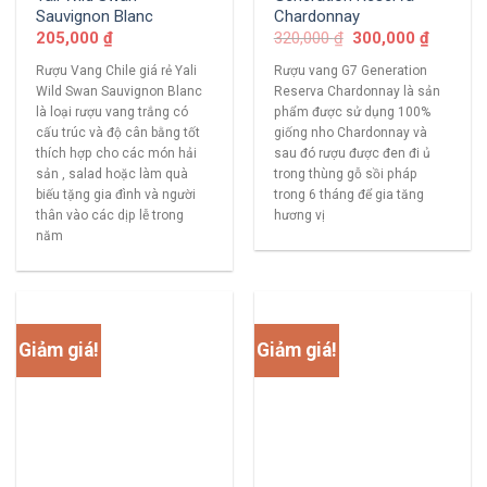
Sauvignon Blanc
Chardonnay
205,000
₫
320,000
₫
300,000
₫
Rượu Vang Chile giá rẻ Yali
Rượu vang G7 Generation
Wild Swan Sauvignon Blanc
Reserva Chardonnay là sản
là loại rượu vang trắng có
phẩm được sử dụng 100%
cấu trúc và độ cân bằng tốt
giống nho Chardonnay và
thích hợp cho các món hải
sau đó rượu được đen đi ủ
sản , salad hoặc làm quà
trong thùng gỗ sồi pháp
biếu tặng gia đình và người
trong 6 tháng để gia tăng
thân vào các dịp lễ trong
hương vị
năm
Giảm giá!
Giảm giá!