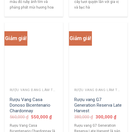
màu đỏ ruby ánh tím và
cây tươi quyện lẫn với gia vị
phảng phất mùi hương hoa
và bạc hà
Giảm giá!
Giảm giá!
RƯỢU VANG ĐANG LÀM THỊ TRƯỜNG
RƯỢU VANG ĐANG LÀM THỊ TRƯỜNG
Rượu Vang Casa
Rượu vang G7
Donoso Bicentenario
Generation Reserva Late
Chardonnay
Harvest
560,000
₫
550,000
₫
380,000
₫
300,000
₫
Rượu Vang Casa
Rượu vang G7 Generation
Bicentenario Chardonnay là
Reserva Late Harvest là sản