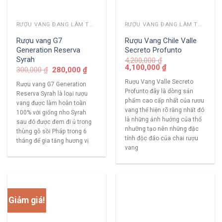
RƯỢU VANG ĐANG LÀM THỊ TRƯỜNG
RƯỢU VANG ĐANG LÀM THỊ TRƯỜNG
Rượu vang G7
Rượu Vang Chile Valle
Generation Reserva
Secreto Profunto
Syrah
4,200,000
₫
4,100,000
₫
300,000
₫
280,000
₫
Rượu Vang Valle Secreto
Rượu vang G7 Generation
Profunto đây là dòng sản
Reserva Syrah là loại rượu
phẩm cao cấp nhất của rươu
vang được làm hoàn toàn
vang thể hiện rõ ràng nhất đó
100% với giống nho Syrah
là những ảnh hưởng của thổ
sau đó được đem đi ủ trong
nhưỡng tạo nên những đặc
thùng gỗ sồi Pháp trong 6
tính độc đáo của chai rượu
tháng để gia tăng hương vị
vang
Giảm giá!