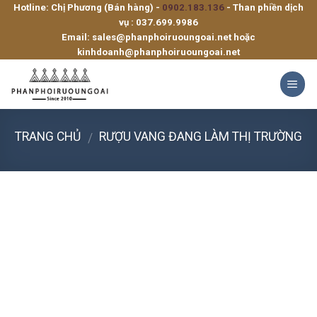
Hotline: Chị Phương (Bán hàng) -
0902.183.136
- Than phiền dịch
Skip
vụ :
037.699.9986
to
Email:
sales@phanphoiruoungoai.net
hoặc
content
kinhdoanh@phanphoiruoungoai.net
TRANG CHỦ
RƯỢU VANG ĐANG LÀM THỊ TRƯỜNG
/