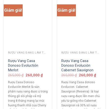
Giảm giá!
Giảm giá!
RƯỢU VANG ĐANG LÀM THỊ TRƯỜNG
RƯỢU VANG ĐANG LÀM THỊ TRƯỜNG
Rượu Vang Casa
Rượu Vang Casa
Donoso Evoluctión
Donoso Evolución
Merlot
Cabernet Sauvignon
265,000
₫
260,000
₫
265,000
₫
260,000
₫
Rượu Casa Donoso
Rượu Vang Casa donoso
Evolución Merlot là sản
Evolucion Cabernet
phẩm rượu vang được ủ trong
Sauvignon (Reserva) là loại
thùng gỗ sồi pháp và mỹ
rượu vang được lên men chủ
trong 8 tháng mang lại mùi
yếu từ giống nho Cabernet
hương thanh nhã của Cherry
Sauvignon và 30% số rượu