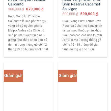
Calicanto
Gran Reserva Cabernet
Sauvigon
900,000
₫
878,000
₫
600,000
₫
590,000
₫
Rượu Vang EL Principle
Calicanto là sản phẩm rượu
Rượu Vang Punti Ferrer Gran
vang đỏ có nguồn gốc từ
Reserva Cabernet Sauvignon
Maipo Andes của Chile nó
là loại rượu thuộc phân khúc
sản phẩm được trộn giữa 5
rượu cao cấp của nhà Puntin
giống nho khác nhau sau đó
Ferrer được ủ trong thùng gỗ
đem ủ trong thùng gỗ sồi 12
sồi từ 12 - 18 tháng để gia
tháng để có hương vị tốt nhất
tăng hương vị cho rượu.
Giảm giá!
Giảm giá!