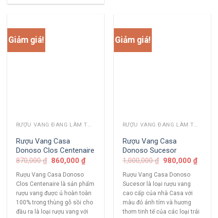
Giảm giá!
Giảm giá!
RƯỢU VANG ĐANG LÀM THỊ TRƯỜNG
RƯỢU VANG ĐANG LÀM THỊ TRƯỜNG
Rượu Vang Casa
Rượu Vang Casa
Donoso Clos Centenaire
Donoso Sucesor
870,000
₫
860,000
₫
1,000,000
₫
980,000
₫
Rượu Vang Casa Donoso
Rượu Vang Casa Donoso
Clos Centenaire là sản phẩm
Sucesor là loại rượu vang
rượu vang được ủ hoàn toàn
cao cấp của nhà Casa với
100% trong thùng gỗ sồi cho
màu đỏ ánh tím và hương
đầu ra là loại rượu vang với
thơm tinh tế của các loại trái