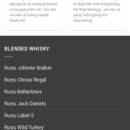
Sauvignon và mang lại hương
trẻ được lên men trong thùng
vị của quả mâm xôi , nho đen
tôn thép không gỉ , với việc sử
và cafe và hương vanilla
dụng 100% giống nho
thanh lịch
Chardonnay
BLENDED WHISKY
Rượu Johnnie Walker
Rượu Chivas Regal
Rượu Ballantines
Rượu Jack Daniels
Rượu Label 5
Rượu Wild Turkey