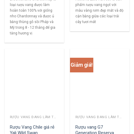
loại rượu vang được làm
phẩm rượu vang ngọt với
hoàn toàn 100% với giống
màu vàng rơm đẹp mắt và độ
nho Chardonnay và được ủ
cận bằng giữa các loại trái
bằng thùng gỗ sồi Pháp và
cây tươi mát
Mỹ trong 8 - 12 tháng để gia
tăng hương vị
Giảm giá!
RƯỢU VANG ĐANG LÀM THỊ TRƯỜNG
RƯỢU VANG ĐANG LÀM THỊ TRƯỜNG
Rượu Vang Chile giá rẻ
Rượu vang G7
Yali Wild Swan
Generation Reserva