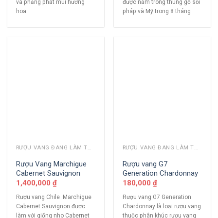
và phảng phất mùi hương
được nằm trong thùng gỗ sồi
hoa
pháp và Mỹ trong 8 tháng
RƯỢU VANG ĐANG LÀM THỊ TRƯỜNG
RƯỢU VANG ĐANG LÀM THỊ TRƯỜNG
Rượu Vang Marchigue
Rượu vang G7
Cabernet Sauvignon
Generation Chardonnay
1,400,000
₫
180,000
₫
Rượu vang Chile Marchigue
Rượu vang G7 Generation
Cabernet Sauvignon được
Chardonnay là loại rượu vang
làm với giống nho Cabernet
thuộc phân khúc rượu vang