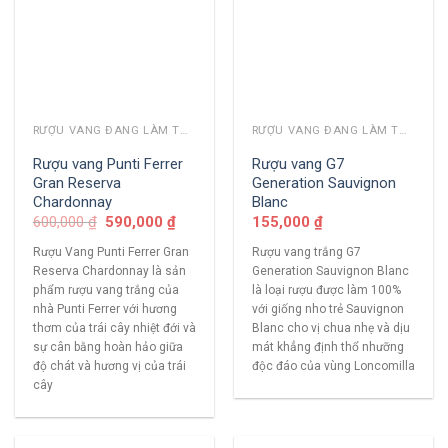
RƯỢU VANG ĐANG LÀM THỊ TRƯỜNG
RƯỢU VANG ĐANG LÀM THỊ TRƯỜNG
Rượu vang Punti Ferrer
Rượu vang G7
Gran Reserva
Generation Sauvignon
Chardonnay
Blanc
600,000
₫
590,000
₫
155,000
₫
Rượu Vang Punti Ferrer Gran
Rượu vang trắng G7
Reserva Chardonnay là sản
Generation Sauvignon Blanc
phẩm rượu vang trắng của
là loại rượu được làm 100%
nhà Punti Ferrer với hương
với giống nho trẻ Sauvignon
thơm của trái cây nhiệt đới và
Blanc cho vị chua nhẹ và dịu
sự cân bằng hoàn hảo giữa
mát khẳng định thổ nhưỡng
độ chát và hương vị của trái
độc đáo của vùng Loncomilla
cây