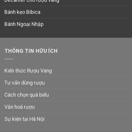
Decanter cho rượu vang
Bánh kẹo Bibica
Bánh Ngoại Nhập
THÔNG TIN HỮU ÍCH
Kiến thức Rượu Vang
Tư vấn dùng rượu
Cách chọn quà biếu
Văn hoá rượu
Sự kiện tại Hà Nội