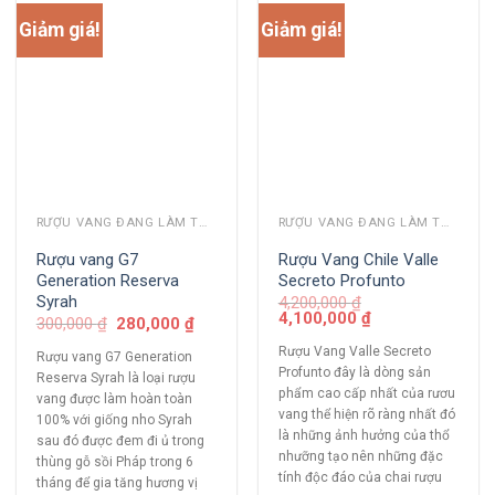
Giảm giá!
Giảm giá!
RƯỢU VANG ĐANG LÀM THỊ TRƯỜNG
RƯỢU VANG ĐANG LÀM THỊ TRƯỜNG
Rượu vang G7
Rượu Vang Chile Valle
Generation Reserva
Secreto Profunto
Syrah
4,200,000
₫
4,100,000
₫
300,000
₫
280,000
₫
Rượu Vang Valle Secreto
Rượu vang G7 Generation
Profunto đây là dòng sản
Reserva Syrah là loại rượu
phẩm cao cấp nhất của rươu
vang được làm hoàn toàn
vang thể hiện rõ ràng nhất đó
100% với giống nho Syrah
là những ảnh hưởng của thổ
sau đó được đem đi ủ trong
nhưỡng tạo nên những đặc
thùng gỗ sồi Pháp trong 6
tính độc đáo của chai rượu
tháng để gia tăng hương vị