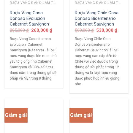
RƯỢU VANG ĐANG LÀM THỊ TRƯỜNG
RƯỢU VANG ĐANG LÀM THỊ TRƯỜNG
Rượu Vang Casa
Rượu Vang Chile Casa
Donoso Evolución
Donoso Bicentenario
Cabernet Sauvignon
Cabernet Sauvignon
265,000
₫
260,000
₫
560,000
₫
530,000
₫
Rượu Vang Casa donoso
Rượu Vang Chile Casa
Evolucion Cabernet
Donoso Bicentenario
Sauvignon (Reserva) là loại
Cabernet Sauvignon là loại
rượu vang được lên men chủ
rượu vang cao cấp đến từ
yếu từ giống nho Cabernet
Chile với việc được ủ trong
Sauvignon và 30% số rượu
thùng gỗ sồi pháp trong 12
được nằm trong thùng gỗ sồi
tháng và là loại rượu vang
pháp và Mỹ trong 8 tháng
được phức hợp nhiều giống
nho
Giảm giá!
Giảm giá!