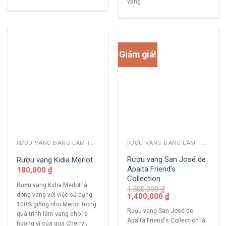
vang
Giảm giá!
RƯỢU VANG ĐANG LÀM THỊ TRƯỜNG
RƯỢU VANG ĐANG LÀM THỊ TRƯỜNG
Rượu vang San José de
Rượu vang Kidia Merlot
Apalta Friend’s
180,000
₫
Collection
Rượu vang Kidia Merlot là
1,500,000
₫
dòng vang với việc sử dụng
1,400,000
₫
100% giống nho Merlot trong
Rượu vang San José de
quá trình làm vang cho ra
Apalta Friend's Collection là
hương vị của quả Cherry ,