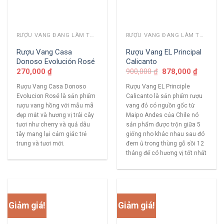
RƯỢU VANG ĐANG LÀM THỊ TRƯỜNG
RƯỢU VANG ĐANG LÀM THỊ TRƯỜNG
Rượu Vang Casa
Rượu Vang EL Principal
Donoso Evolución Rosé
Calicanto
270,000
₫
900,000
₫
878,000
₫
Rượu Vang Casa Donoso
Rượu Vang EL Principle
Evolucion Rosé là sản phẩm
Calicanto là sản phẩm rượu
rượu vang hồng với mẫu mã
vang đỏ có nguồn gốc từ
đẹp mắt và hương vị trái cây
Maipo Andes của Chile nó
tươi như cherry và quả dâu
sản phẩm được trộn giữa 5
tây mang lại cảm giác trẻ
giống nho khác nhau sau đó
trung và tươi mới.
đem ủ trong thùng gỗ sồi 12
tháng để có hương vị tốt nhất
Giảm giá!
Giảm giá!