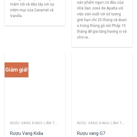
sản phẩm ngọn cờ đầu của
mâm xôi và dâu tây với sự
nhà San José de Apalta với
mềm mại của Caramel và
việc sản xuất với số lượng
Vanilla
giới hạn chỉ 25 thùng và được
ủ trong thùng gỗ sồi Pháp 15
tháng để gia tăng hương vị và
cho ra..
Giảm giá!
RƯỢU VANG ĐANG LÀM THỊ TRƯỜNG
RƯỢU VANG ĐANG LÀM THỊ TRƯỜNG
Rượu Vang Kidia
Rượu vang G7