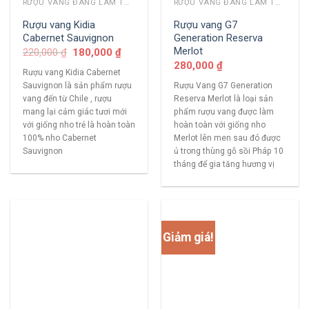
RƯỢU VANG ĐANG LÀM THỊ TRƯỜNG
RƯỢU VANG ĐANG LÀM THỊ TRƯỜNG
Rượu vang Kidia
Rượu vang G7
Cabernet Sauvignon
Generation Reserva
Merlot
220,000
₫
180,000
₫
280,000
₫
Rượu vang Kidia Cabernet
Sauvignon là sản phẩm rượu
Rượu Vang G7 Generation
vang đến từ Chile , rượu
Reserva Merlot là loại sản
mang lại cảm giác tươi mới
phẩm rượu vang được làm
với giống nho trẻ là hoàn toàn
hoàn toàn với giống nho
100% nho Cabernet
Merlot lên men sau đó được
Sauvignon
ủ trong thùng gỗ sồi Pháp 10
tháng để gia tăng hương vị
Giảm giá!