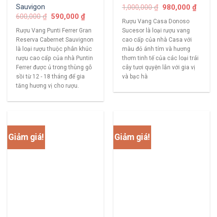
Sauvigon
1,000,000
₫
980,000
₫
600,000
₫
590,000
₫
Rượu Vang Casa Donoso
Rượu Vang Punti Ferrer Gran
Sucesor là loại rượu vang
Reserva Cabernet Sauvignon
cao cấp của nhà Casa với
là loại rượu thuộc phân khúc
màu đỏ ánh tím và hương
rượu cao cấp của nhà Puntin
thơm tinh tế của các loại trái
Ferrer được ủ trong thùng gỗ
cây tươi quyện lẫn với gia vị
sồi từ 12 - 18 tháng để gia
và bạc hà
tăng hương vị cho rượu.
Giảm giá!
Giảm giá!