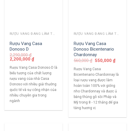
RƯỢU VANG ĐANG LÀM THỊ TRƯỜNG
RƯỢU VANG ĐANG LÀM THỊ TRƯỜNG
Rượu Vang Casa
Rượu Vang Casa
Donoso D
Donoso Bicentenario
Chardonnay
2,290,000
₫
2,200,000
₫
560,000
₫
550,000
₫
Rượu Vang Casa Donoso D là
Rượu Vang Casa
biểu tượng của chất lượng
Bicentenario Chardonnay là
rượu vang của nhà Casa
loại rượu vang được làm
Donoso với nhiều giải thưởng
hoàn toàn 100% với giống
quốc tế và sự công nhận của
nho Chardonnay và được ủ
nhiều chuyên gia trong
bằng thùng gỗ sồi Pháp và
ngành
Mỹ trong 8 - 12 tháng để gia
tăng hương vị