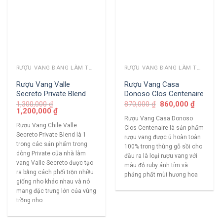
RƯỢU VANG ĐANG LÀM THỊ TRƯỜNG
RƯỢU VANG ĐANG LÀM THỊ TRƯỜNG
Rượu Vang Valle
Rượu Vang Casa
Secreto Private Blend
Donoso Clos Centenaire
1,300,000
₫
870,000
₫
860,000
₫
1,200,000
₫
Rượu Vang Casa Donoso
Rượu Vang Chile Valle
Clos Centenaire là sản phẩm
Secreto Private Blend là 1
rượu vang được ủ hoàn toàn
trong các sản phẩm trong
100% trong thùng gỗ sồi cho
dòng Private của nhà làm
đầu ra là loại rượu vang với
vang Valle Secreto được tạo
màu đỏ ruby ánh tím và
ra bằng cách phối trộn nhiều
phảng phất mùi hương hoa
giống nho khác nhau và nó
mang đặc trưng lớn của vùng
trồng nho