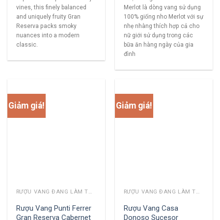
Merlot là dòng vang sử dụng
vines, this finely balanced
100% giống nho Merlot với sự
and uniquely fruity Gran
nhẹ nhàng thích hợp cả cho
Reserva packs smoky
nữ giới sử dụng trong các
nuances into a modern
bữa ăn hàng ngày của gia
classic.
đình
Giảm giá!
Giảm giá!
RƯỢU VANG ĐANG LÀM THỊ TRƯỜNG
RƯỢU VANG ĐANG LÀM THỊ TRƯỜNG
Rượu Vang Punti Ferrer
Rượu Vang Casa
Gran Reserva Cabernet
Donoso Sucesor