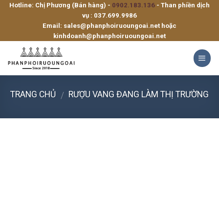
Hotline: Chị Phương (Bán hàng) -
0902.183.136
- Than phiền dịch
Skip
vụ :
037.699.9986
to
Email:
sales@phanphoiruoungoai.net
hoặc
content
kinhdoanh@phanphoiruoungoai.net
TRANG CHỦ
RƯỢU VANG ĐANG LÀM THỊ TRƯỜNG
/