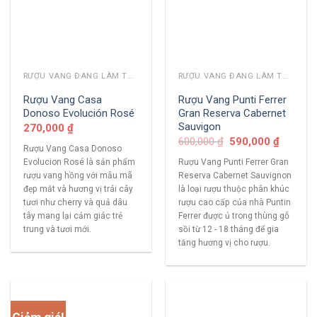
RƯỢU VANG ĐANG LÀM THỊ TRƯỜNG
RƯỢU VANG ĐANG LÀM THỊ TRƯỜNG
Rượu Vang Casa
Rượu Vang Punti Ferrer
Donoso Evolución Rosé
Gran Reserva Cabernet
Sauvigon
270,000
₫
600,000
₫
590,000
₫
Rượu Vang Casa Donoso
Evolucion Rosé là sản phẩm
Rượu Vang Punti Ferrer Gran
rượu vang hồng với mẫu mã
Reserva Cabernet Sauvignon
đẹp mắt và hương vị trái cây
là loại rượu thuộc phân khúc
tươi như cherry và quả dâu
rượu cao cấp của nhà Puntin
tây mang lại cảm giác trẻ
Ferrer được ủ trong thùng gỗ
trung và tươi mới.
sồi từ 12 - 18 tháng để gia
tăng hương vị cho rượu.