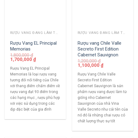
RƯỢU VANG ĐANG LÀM THỊ TRƯỜNG
RƯỢU VANG ĐANG LÀM THỊ TRƯỜNG
Rượu Vang EL Principal
Rượu vang Chile Valle
Memorias
Secreto First Edition
Cabernet Sauvignon
1,800,000
₫
1,700,000
₫
1,200,000
₫
1,100,000
₫
Rượu Vang EL Principal
Memorias là loại rượu vang
Rượu Vang Chile Valle
tương đối nổi tiếng của Chile
Secreto First Edition
với thang điểm chấm điểm về
Cabernet Sauvignon là sản
rượu vang đạt 93 điểm trong
phẩm rượu vang được làm từ
các hạng mục , rượu phù hợp
giống nho Cabernet
với việc sử dụng trong các
Sauvignon của nhà Vina
dịp đặc biệt của gia đình
Valle Secreto như cái tên của
nó đó là những chai rượu có
chất lượng thực sự tốt