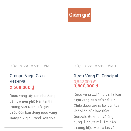
Giảm giá!
RƯỢU VANG ĐANG LÀM THỊ TRƯỜNG
RƯỢU VANG ĐANG LÀM THỊ TRƯỜNG
Campo Viejo Gran
Rượu Vang EL Principal
Reserva
3,842,000
₫
3,800,000
₫
2,500,000
₫
Rượu vang EL Principal là loại
Rượu vang tây ban nha đang
rượu vang cao cấp đến từ
dần trở nên phổ biến tại thị
Chile được tạo ra bởi bàn tay
trường Việt Nam , tôi giới
khéo léo của bậc thầy
thiệu đến bạn dòng rượu vang
Gonzalo Guzman và ông
Campo Viejo Grand Reserva
cũng là người mà làm nên
thương hiệu Memorias và