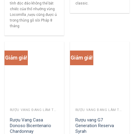
tính độc đáo không thể bắt
classic.
chiếc của thổ nhưỡng vùng
Locomilla ,rượu cũng được ủ
trong thùng gỗ sồi Pháp 8
tháng
Giảm giá!
Giảm giá!
RƯỢU VANG ĐANG LÀM THỊ TRƯỜNG
RƯỢU VANG ĐANG LÀM THỊ TRƯỜNG
Rượu Vang Casa
Rượu vang G7
Donoso Bicentenario
Generation Reserva
Chardonnay
Syrah