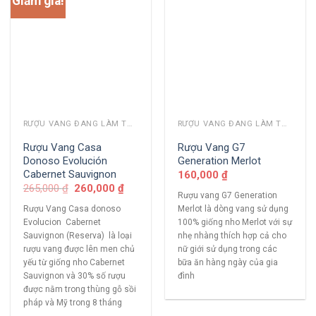
Giảm giá!
RƯỢU VANG ĐANG LÀM THỊ TRƯỜNG
RƯỢU VANG ĐANG LÀM THỊ TRƯỜNG
Rượu Vang Casa
Rượu Vang G7
Donoso Evolución
Generation Merlot
Cabernet Sauvignon
160,000
₫
265,000
₫
260,000
₫
Rượu vang G7 Generation
Rượu Vang Casa donoso
Merlot là dòng vang sử dụng
Evolucion Cabernet
100% giống nho Merlot với sự
Sauvignon (Reserva) là loại
nhẹ nhàng thích hợp cả cho
rượu vang được lên men chủ
nữ giới sử dụng trong các
yếu từ giống nho Cabernet
bữa ăn hàng ngày của gia
Sauvignon và 30% số rượu
đình
được nằm trong thùng gỗ sồi
pháp và Mỹ trong 8 tháng