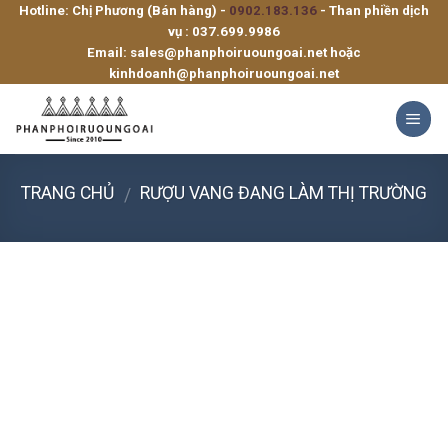
Hotline: Chị Phương (Bán hàng) -
0902.183.136
- Than phiền dịch
Skip
vụ :
037.699.9986
to
Email:
sales@phanphoiruoungoai.net
hoặc
content
kinhdoanh@phanphoiruoungoai.net
TRANG CHỦ
RƯỢU VANG ĐANG LÀM THỊ TRƯỜNG
/