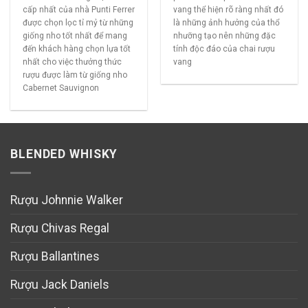
cấp nhất của nhà Punti Ferrer
vang thể hiện rõ ràng nhất đó
được chọn lọc tỉ mỷ từ những
là những ảnh hưởng của thổ
giống nho tốt nhất để mang
nhưỡng tạo nên những đặc
đến khách hàng chọn lựa tốt
tính độc đáo của chai rượu
nhất cho việc thưởng thức
vang
rượu được làm từ giống nho
Cabernet Sauvignon
BLENDED WHISKY
Rượu Johnnie Walker
Rượu Chivas Regal
Rượu Ballantines
Rượu Jack Daniels