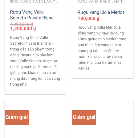
RƯỢU VANG ĐANG LÀM THỊ TRƯỜNG
RƯỢU VANG ĐANG LÀM THỊ TRƯỜNG
Rượu Vang Valle
Rượu vang Kidia Merlot
Secreto Private Blend
180,000
₫
1,300,000
₫
Rượu vang Kidia Merlot là
1,200,000
₫
dòng vang với việc sử dụng
Rượu Vang Chile Valle
100% giống nho Merlot trong
Secreto Private Blend là 1
quá trình làm vang cho ra
trong các sản phẩm trong
hương vị của quả Cherry ,
dòng Private của nhà làm
mâm xôi và dâu tây với sự
vang Valle Secreto được tạo
mềm mại của Caramel và
ra bằng cách phối trộn nhiều
Vanilla
giống nho khác nhau và nó
mang đặc trưng lớn của vùng
trồng nho
Giảm giá!
Giảm giá!