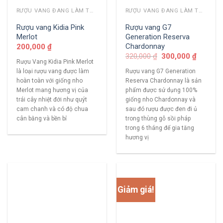
RƯỢU VANG ĐANG LÀM THỊ TRƯỜNG
RƯỢU VANG ĐANG LÀM THỊ TRƯỜNG
Rượu vang Kidia Pink
Rượu vang G7
Merlot
Generation Reserva
Chardonnay
200,000
₫
320,000
₫
300,000
₫
Rượu Vang Kidia Pink Merlot
là loại rượu vang được làm
Rượu vang G7 Generation
hoàn toàn với giống nho
Reserva Chardonnay là sản
Merlot mang hương vị của
phẩm được sử dụng 100%
trái cây nhiệt đới như quýt
giống nho Chardonnay và
cam chanh và có độ chua
sau đó rượu được đen đi ủ
cân bằng và bền bỉ
trong thùng gỗ sồi pháp
trong 6 tháng để gia tăng
hương vị
Giảm giá!