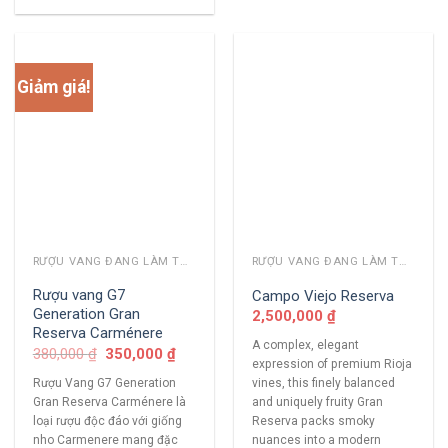
Giảm giá!
RƯỢU VANG ĐANG LÀM THỊ TRƯỜNG
RƯỢU VANG ĐANG LÀM THỊ TRƯỜNG
Rượu vang G7
Campo Viejo Reserva
Generation Gran
2,500,000
₫
Reserva Carménere
A complex, elegant
380,000
₫
350,000
₫
expression of premium Rioja
Rượu Vang G7 Generation
vines, this finely balanced
Gran Reserva Carménere là
and uniquely fruity Gran
loại rượu độc đáo với giống
Reserva packs smoky
nho Carmenere mang đặc
nuances into a modern