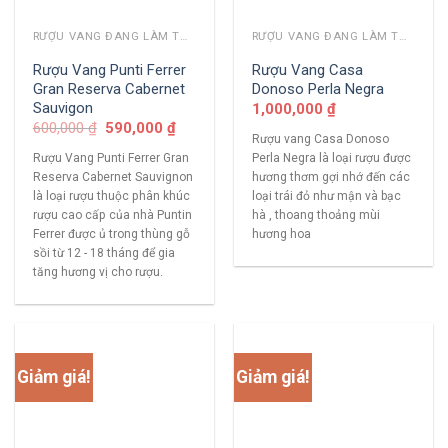
RƯỢU VANG ĐANG LÀM THỊ TRƯỜNG
RƯỢU VANG ĐANG LÀM THỊ TRƯỜNG
Rượu Vang Punti Ferrer
Rượu Vang Casa
Gran Reserva Cabernet
Donoso Perla Negra
Sauvigon
1,000,000
₫
600,000
₫
590,000
₫
Rượu vang Casa Donoso
Rượu Vang Punti Ferrer Gran
Perla Negra là loại rượu được
Reserva Cabernet Sauvignon
hương thơm gợi nhớ đến các
là loại rượu thuộc phân khúc
loại trái đỏ như mận và bạc
rượu cao cấp của nhà Puntin
hà , thoang thoảng mùi
Ferrer được ủ trong thùng gỗ
hương hoa
sồi từ 12 - 18 tháng để gia
tăng hương vị cho rượu.
Giảm giá!
Giảm giá!