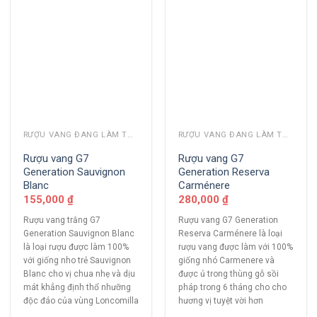
RƯỢU VANG ĐANG LÀM THỊ TRƯỜNG
RƯỢU VANG ĐANG LÀM THỊ TRƯỜNG
Rượu vang G7
Rượu vang G7
Generation Sauvignon
Generation Reserva
Blanc
Carménere
155,000
₫
280,000
₫
Rượu vang trắng G7
Rượu vang G7 Generation
Generation Sauvignon Blanc
Reserva Carménere là loại
là loại rượu được làm 100%
rượu vang được làm với 100%
với giống nho trẻ Sauvignon
giống nhó Carmenere và
Blanc cho vị chua nhẹ và dịu
được ủ trong thùng gỗ sồi
mát khẳng định thổ nhưỡng
pháp trong 6 tháng cho cho
độc đáo của vùng Loncomilla
hương vị tuyệt vời hơn