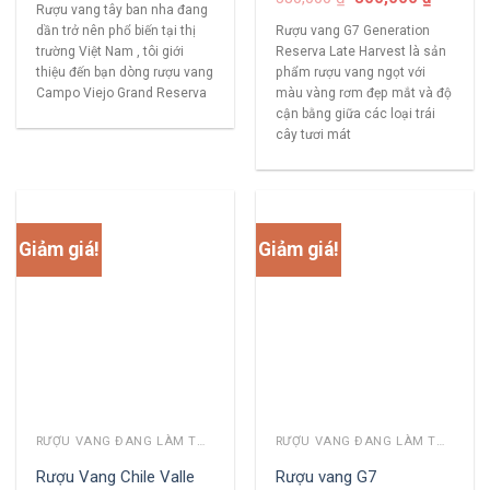
Rượu vang tây ban nha đang
dần trở nên phổ biến tại thị
Rượu vang G7 Generation
trường Việt Nam , tôi giới
Reserva Late Harvest là sản
thiệu đến bạn dòng rượu vang
phẩm rượu vang ngọt với
Campo Viejo Grand Reserva
màu vàng rơm đẹp mắt và độ
cận bằng giữa các loại trái
cây tươi mát
Giảm giá!
Giảm giá!
RƯỢU VANG ĐANG LÀM THỊ TRƯỜNG
RƯỢU VANG ĐANG LÀM THỊ TRƯỜNG
Rượu Vang Chile Valle
Rượu vang G7