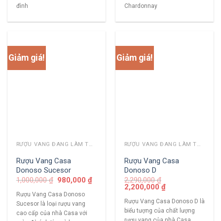
đình
Chardonnay
Giảm giá!
Giảm giá!
RƯỢU VANG ĐANG LÀM THỊ TRƯỜNG
RƯỢU VANG ĐANG LÀM THỊ TRƯỜNG
Rượu Vang Casa
Rượu Vang Casa
Donoso Sucesor
Donoso D
1,000,000
₫
980,000
₫
2,290,000
₫
2,200,000
₫
Rượu Vang Casa Donoso
Rượu Vang Casa Donoso D là
Sucesor là loại rượu vang
biểu tượng của chất lượng
cao cấp của nhà Casa với
rượu vang của nhà Casa