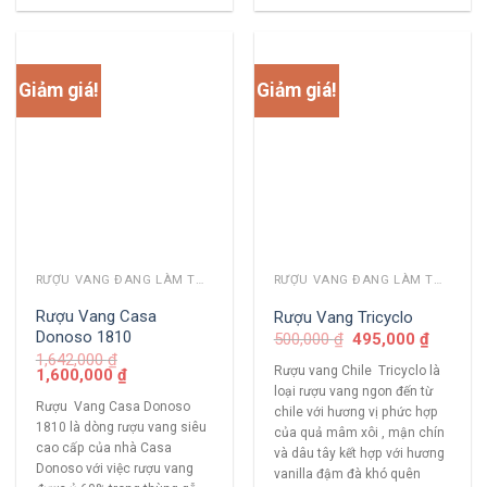
Giảm giá!
Giảm giá!
RƯỢU VANG ĐANG LÀM THỊ TRƯỜNG
RƯỢU VANG ĐANG LÀM THỊ TRƯỜNG
Rượu Vang Casa
Rượu Vang Tricyclo
Donoso 1810
500,000
₫
495,000
₫
1,642,000
₫
Rượu vang Chile Tricyclo là
1,600,000
₫
loại rượu vang ngon đến từ
Rượu Vang Casa Donoso
chile với hương vị phức hợp
1810 là dòng rượu vang siêu
của quả mâm xôi , mận chín
cao cấp của nhà Casa
và dâu tây kết hợp với hương
Donoso với việc rượu vang
vanilla đậm đà khó quên