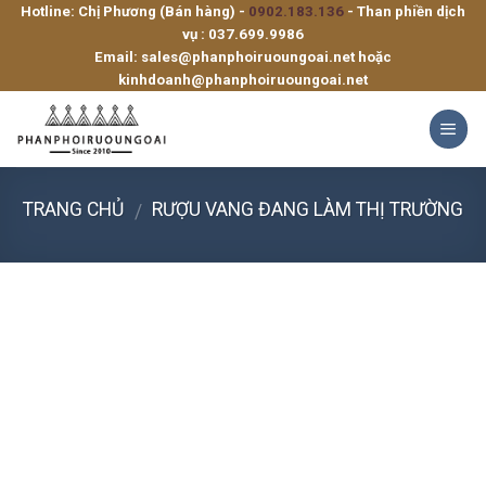
Hotline: Chị Phương (Bán hàng) -
0902.183.136
- Than phiền dịch
Skip
vụ :
037.699.9986
to
Email:
sales@phanphoiruoungoai.net
hoặc
content
kinhdoanh@phanphoiruoungoai.net
TRANG CHỦ
RƯỢU VANG ĐANG LÀM THỊ TRƯỜNG
/