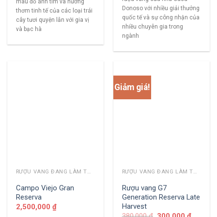
màu đỏ ánh tím và hương
Donoso với nhiều giải thưởng
thơm tinh tế của các loại trái
quốc tế và sự công nhận của
cây tươi quyện lẫn với gia vị
nhiều chuyên gia trong
và bạc hà
ngành
Giảm giá!
RƯỢU VANG ĐANG LÀM THỊ TRƯỜNG
RƯỢU VANG ĐANG LÀM THỊ TRƯỜNG
Campo Viejo Gran
Rượu vang G7
Reserva
Generation Reserva Late
Harvest
2,500,000
₫
380,000
₫
300,000
₫