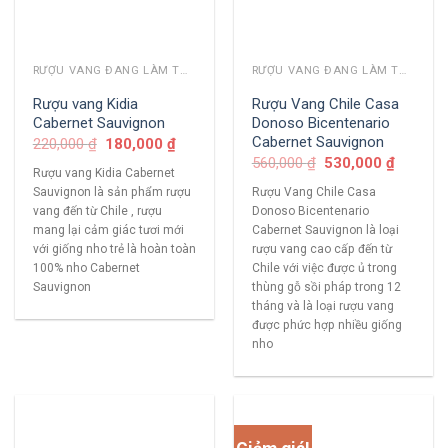
RƯỢU VANG ĐANG LÀM THỊ TRƯỜNG
RƯỢU VANG ĐANG LÀM THỊ TRƯỜNG
Rượu vang Kidia
Rượu Vang Chile Casa
Cabernet Sauvignon
Donoso Bicentenario
Cabernet Sauvignon
220,000
₫
180,000
₫
560,000
₫
530,000
₫
Rượu vang Kidia Cabernet
Sauvignon là sản phẩm rượu
Rượu Vang Chile Casa
vang đến từ Chile , rượu
Donoso Bicentenario
mang lại cảm giác tươi mới
Cabernet Sauvignon là loại
với giống nho trẻ là hoàn toàn
rượu vang cao cấp đến từ
100% nho Cabernet
Chile với việc được ủ trong
Sauvignon
thùng gỗ sồi pháp trong 12
tháng và là loại rượu vang
được phức hợp nhiều giống
nho