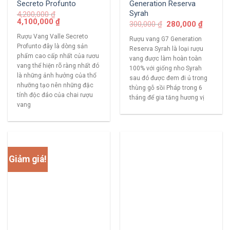
Secreto Profunto
Generation Reserva
Syrah
4,200,000
₫
4,100,000
₫
300,000
₫
280,000
₫
Rượu Vang Valle Secreto
Rượu vang G7 Generation
Profunto đây là dòng sản
Reserva Syrah là loại rượu
phẩm cao cấp nhất của rươu
vang được làm hoàn toàn
vang thể hiện rõ ràng nhất đó
100% với giống nho Syrah
là những ảnh hưởng của thổ
sau đó được đem đi ủ trong
nhưỡng tạo nên những đặc
thùng gỗ sồi Pháp trong 6
tính độc đáo của chai rượu
tháng để gia tăng hương vị
vang
Giảm giá!