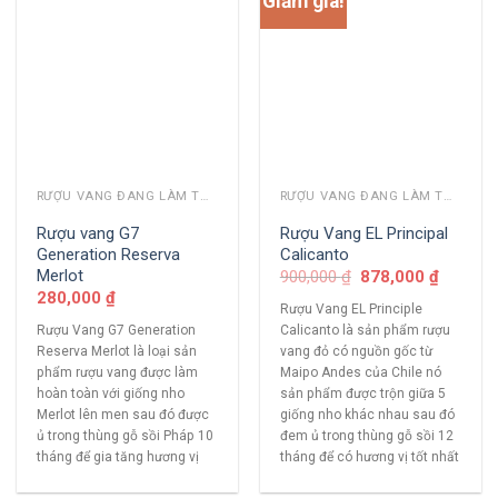
Giảm giá!
RƯỢU VANG ĐANG LÀM THỊ TRƯỜNG
RƯỢU VANG ĐANG LÀM THỊ TRƯỜNG
Rượu vang G7
Rượu Vang EL Principal
Generation Reserva
Calicanto
Merlot
900,000
₫
878,000
₫
280,000
₫
Rượu Vang EL Principle
Rượu Vang G7 Generation
Calicanto là sản phẩm rượu
Reserva Merlot là loại sản
vang đỏ có nguồn gốc từ
phẩm rượu vang được làm
Maipo Andes của Chile nó
hoàn toàn với giống nho
sản phẩm được trộn giữa 5
Merlot lên men sau đó được
giống nho khác nhau sau đó
ủ trong thùng gỗ sồi Pháp 10
đem ủ trong thùng gỗ sồi 12
tháng để gia tăng hương vị
tháng để có hương vị tốt nhất