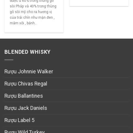
được ủ 60% trong thùng gỗ
sồi Pháp và 40% trong thùng
gỗ sồi mỹ cho ra hương vị
của trái chín như mận đen ,
mâm xôi , bánh..
BLENDED WHISKY
Rượu Johnnie Walker
Rượu Chivas Regal
Rượu Ballantines
Rượu Jack Daniels
Rượu Label 5
Rượu Wild Turkey