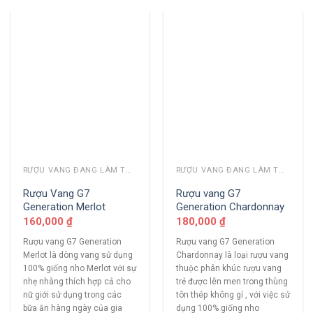
RƯỢU VANG ĐANG LÀM THỊ TRƯỜNG
RƯỢU VANG ĐANG LÀM THỊ TRƯỜNG
Rượu Vang G7
Rượu vang G7
Generation Merlot
Generation Chardonnay
160,000
₫
180,000
₫
Rượu vang G7 Generation
Rượu vang G7 Generation
Merlot là dòng vang sử dụng
Chardonnay là loại rượu vang
100% giống nho Merlot với sự
thuộc phân khúc rượu vang
nhẹ nhàng thích hợp cả cho
trẻ được lên men trong thùng
nữ giới sử dụng trong các
tôn thép không gỉ , với việc sử
bữa ăn hàng ngày của gia
dụng 100% giống nho