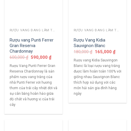
RƯỢU VANG ĐANG LÀM THỊ TRƯỜNG
RƯỢU VANG ĐANG LÀM THỊ TRƯỜNG
Rượu vang Punti Ferrer
Rượu Vang Kidia
Gran Reserva
Sauvignon Blanc
Chardonnay
180,000
₫
165,000
₫
600,000
₫
590,000
₫
Rượu vang Kidia Sauvingon
Rượu Vang Punti Ferrer Gran
Blanc là loại rượu vang trắng
Reserva Chardonnay là sản
được làm hoàn toàn 100% với
phẩm rượu vang trắng của
giống nhau Sauvignon Blanc
nhà Punti Ferrer với hương
thích hợp sử dụng với các
thơm của trái cây nhiệt đới và
món hải sản gia đình hàng
sự cân bằng hoàn hảo giữa
ngày
độ chát và hương vị của trái
cây