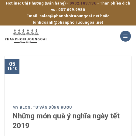
Hotline: Chị Phương (Bán hàng) -
0902.183.136
- Than phiền dịch
Skip
vụ :
037.699.9986
to
Email:
sales@phanphoiruoungoai.net
hoặc
content
kinhdoanh@phanphoiruoungoai.net
05
Th10
MY BLOG
,
TƯ VẤN DÙNG RƯỢU
Những món quà ý nghĩa ngày tết
2019