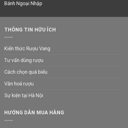
Bánh Ngoại Nhập
THÔNG TIN HỮU ÍCH
Kiến thức Rượu Vang
Tư vấn dùng rượu
Cách chọn quà biếu
Văn hoá rượu
Sự kiện tại Hà Nội
HƯỚNG DẪN MUA HÀNG