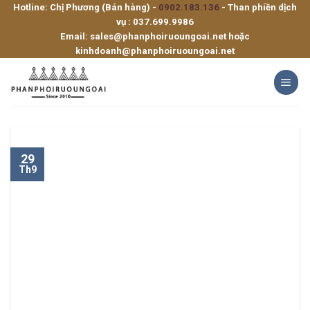
Hotline: Chị Phương (Bán hàng) -
0902.183.136
- Than phiền dịch
Skip
vụ :
037.699.9986
to
Email:
sales@phanphoiruoungoai.net
hoặc
content
kinhdoanh@phanphoiruoungoai.net
29
Th9