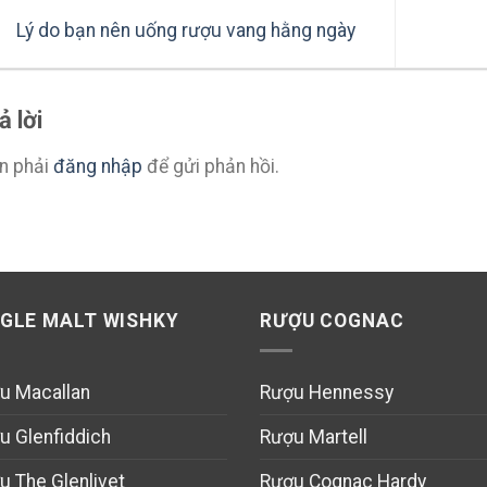
Lý do bạn nên uống rượu vang hằng ngày
ả lời
n phải
đăng nhập
để gửi phản hồi.
NGLE MALT WISHKY
RƯỢU COGNAC
u Macallan
Rượu Hennessy
u Glenfiddich
Rượu Martell
u The Glenlivet
Rượu Cognac Hardy