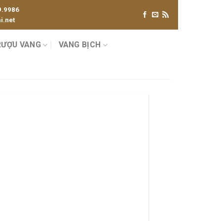
9.9986
.net
RƯỢU VANG
VANG BỊCH