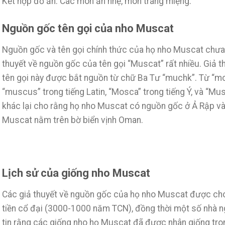
Kết hợp đồ ăn: Các món ăn nhẹ, món tráng miệng.
Nguồn gốc tên gọi của nho Muscat
Nguồn gốc và tên gọi chính thức của họ nho Muscat chưa 
thuyết về nguồn gốc của tên gọi “Muscat” rất nhiều. Giả t
tên gọi này được bắt nguồn từ chữ Ba Tư “muchk”. Từ “mo
“muscus” trong tiếng Latin, “Mosca” trong tiếng Ý, và “Mus
khác lại cho rằng họ nho Muscat có nguồn gốc ở Ả Rập và
Muscat nằm trên bờ biển vịnh Oman.
Lịch sử của giống nho Muscat
Các giả thuyết về nguồn gốc của họ nho Muscat được cho l
tiền cổ đại (3000-1000 năm TCN), đồng thời một số nhà n
tin rằng các giống nho họ Muscat đã được nhân giống tro