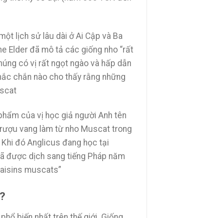
ột lịch sử lâu dài ở Ai Cập và Ba
he Elder đã mô tả các giống nho “rất
úng có vị rất ngọt ngào và hấp dẫn
chắc chắn nào cho thấy rằng những
uscat
 phẩm của vị học giả người Anh tên
 rượu vang làm từ nho Muscat trong
 Khi đó Anglicus đang học tại
đã được dịch sang tiếng Pháp năm
 raisins muscats”
 ?
phổ biến nhất trên thế giới. Giống