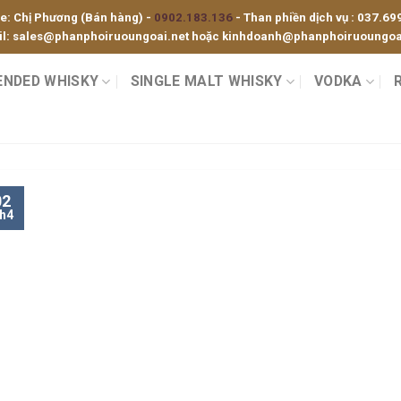
ne: Chị Phương (Bán hàng) -
0902.183.136
- Than phiền dịch vụ :
037.69
l:
sales@phanphoiruoungoai.net
hoặc
kinhdoanh@phanphoiruoungoai
ENDED WHISKY
SINGLE MALT WHISKY
VODKA
02
h4