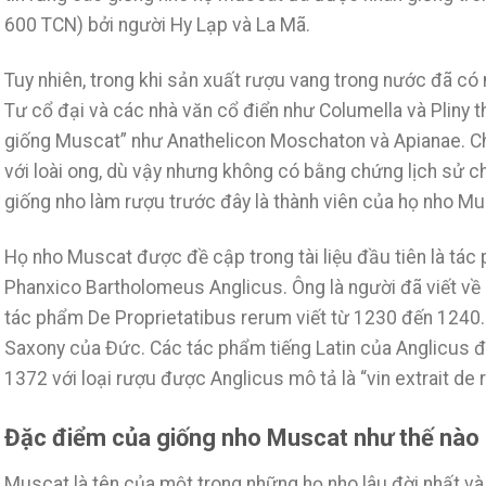
600 TCN) bởi người Hy Lạp và La Mã.
Tuy nhiên, trong khi sản xuất rượu vang trong nước đã có m
Tư cổ đại và các nhà văn cổ điển như Columella và Pliny t
giống Muscat” như Anathelicon Moschaton và Apianae. Ch
với loài ong, dù vậy nhưng không có bằng chứng lịch sử 
giống nho làm rượu trước đây là thành viên của họ nho M
Họ nho Muscat được đề cập trong tài liệu đầu tiên là tác
Phanxico Bartholomeus Anglicus. Ông là người đã viết về
tác phẩm De Proprietatibus rerum viết từ 1230 đến 1240.
Saxony của Đức. Các tác phẩm tiếng Latin của Anglicus 
1372 với loại rượu được Anglicus mô tả là “vin extrait de
Đặc điểm của giống nho Muscat như thế nào
Muscat là tên của một trong những họ nho lâu đời nhất và 