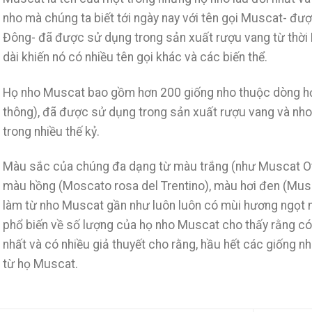
nho mà chúng ta biết tới ngày nay với tên gọi Muscat- đư
Đông- đã được sử dụng trong sản xuất rượu vang từ thời Hy
dài khiến nó có nhiều tên gọi khác và các biến thể.
Họ nho Muscat bao gồm hơn 200 giống nho thuộc dòng họ 
thông), đã được sử dụng trong sản xuất rượu vang và nho k
trong nhiều thế kỷ.
Màu sắc của chúng đa dạng từ màu trắng (như Muscat Ott
màu hồng (Moscato rosa del Trentino), màu hơi đen (Mu
làm từ nho Muscat gần như luôn luôn có mùi hương ngọt 
phổ biến về số lượng của họ nho Muscat cho thấy rằng có l
nhất và có nhiều giả thuyết cho rằng, hầu hết các giống n
từ họ Muscat.