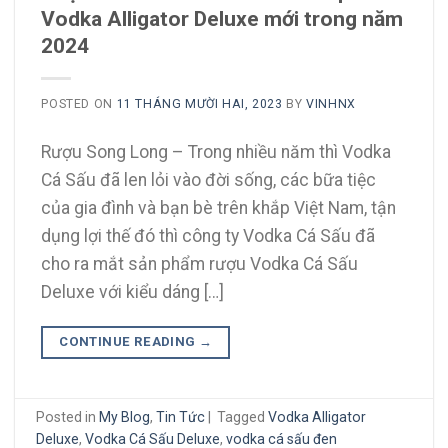
Vodka Alligator Deluxe mới trong năm
2024
POSTED ON
11 THÁNG MƯỜI HAI, 2023
BY
VINHNX
Rượu Song Long – Trong nhiều năm thì Vodka
Cá Sấu đã len lỏi vào đời sống, các bữa tiệc
của gia đình và bạn bè trên khắp Việt Nam, tận
dụng lợi thế đó thì công ty Vodka Cá Sấu đã
cho ra mắt sản phẩm rượu Vodka Cá Sấu
Deluxe với kiểu dáng […]
CONTINUE READING
→
Posted in
My Blog
,
Tin Tức
|
Tagged
Vodka Alligator
Deluxe
,
Vodka Cá Sấu Deluxe
,
vodka cá sấu đen