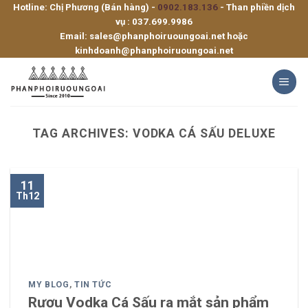
Hotline: Chị Phương (Bán hàng) -
0902.183.136
- Than phiền dịch
Skip
vụ :
037.699.9986
to
Email:
sales@phanphoiruoungoai.net
hoặc
content
kinhdoanh@phanphoiruoungoai.net
TAG ARCHIVES:
VODKA CÁ SẤU DELUXE
11
Th12
MY BLOG
,
TIN TỨC
Rượu Vodka Cá Sấu ra mắt sản phẩm