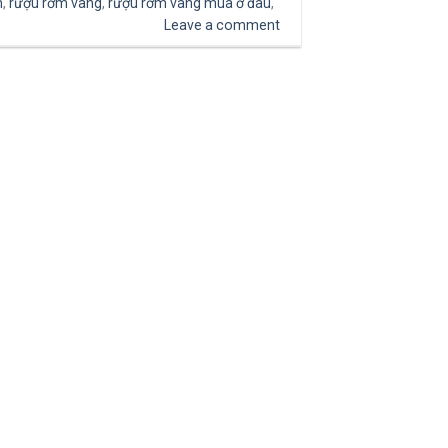
m
,
rượu rơm vàng
,
rượu rơm vàng mua ở đâu
,
Leave a comment