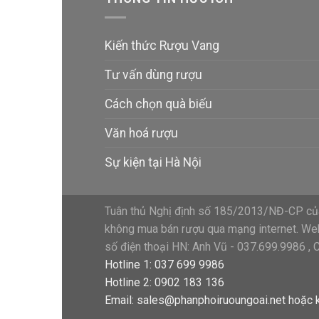
Kiến thức Rượu Vang
Tư vấn dùng rượu
Cách chọn quà biếu
Văn hoá rượu
Sự kiện tại Hà Nội
Tuân thủ Nghị định số 185/2013/NĐ-CP của
không mua bán rượu qua mạng internet. Webs
số điện thoại HN: Anh Vũ - 037.699.9986 , 
Hotline 1: 037 699 9986
Hotline 2: 0902 183 136
Email:
sales@phanphoiruoungoai.net
hoặc