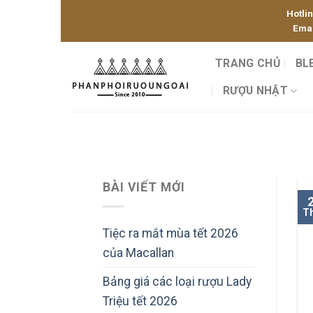
Skip
Hotli
to
Emai
content
TRANG CHỦ
BL
RƯỢU NHẬT
BÀI VIẾT MỚI
T
Tiệc ra mắt mùa tết 2026
của Macallan
Bảng giá các loại rượu Lady
Triệu tết 2026