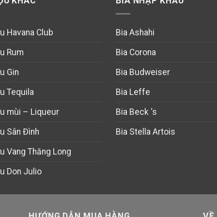
ỢU KHÁC
BIA NHẬP KHẨU
u Havana Club
Bia Ashahi
u Rum
Bia Corona
u Gin
Bia Budweiser
u Tequila
Bia Leffe
u mùi – Liqueur
Bia Beck ‘s
u Sân Đình
Bia Stella Artois
u Vang Thăng Long
u Don Julio
HƯỚNG DẪN MUA HÀNG
VỀ