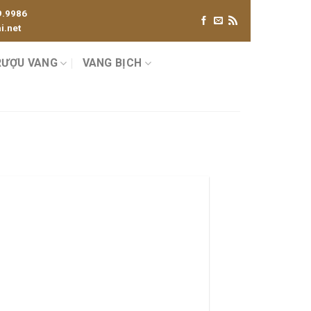
9.9986
.net
RƯỢU VANG
VANG BỊCH