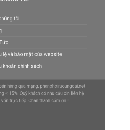
chúng tôi
g
 Tức
u lệ và bảo mật của website
u khoản chính sách
bán hàng qua mạng, phanphoiruoungoai.net
ng < 15%. Quý khách có nhu cầu xin liên hệ
vấn trực tiếp. Chân thành cảm ơn !