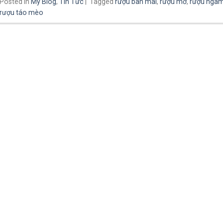
Posted in
My Blog
,
Tin Tức
|
Tagged
rượu ban mai
,
rượu mơ
,
rượu ngâ
rượu táo mèo