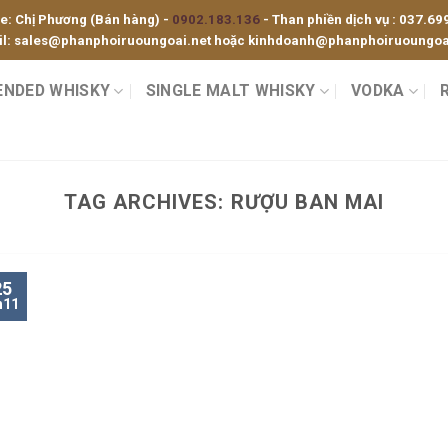
ne: Chị Phương (Bán hàng) -
0902.183.136
- Than phiền dịch vụ :
037.69
l:
sales@phanphoiruoungoai.net
hoặc
kinhdoanh@phanphoiruoungoai
ENDED WHISKY
SINGLE MALT WHISKY
VODKA
TAG ARCHIVES:
RƯỢU BAN MAI
25
h11