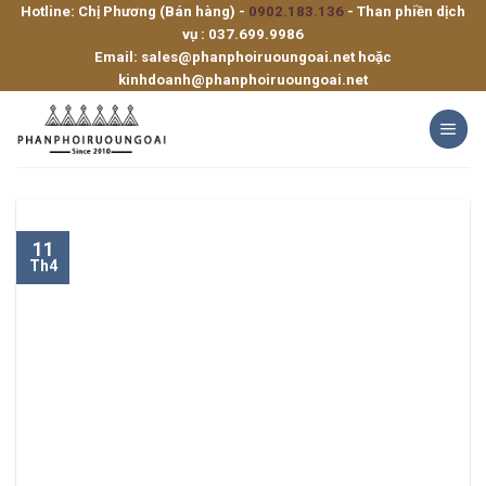
Hotline: Chị Phương (Bán hàng) -
0902.183.136
- Than phiền dịch
Skip
vụ :
037.699.9986
to
Email:
sales@phanphoiruoungoai.net
hoặc
content
kinhdoanh@phanphoiruoungoai.net
11
Th4