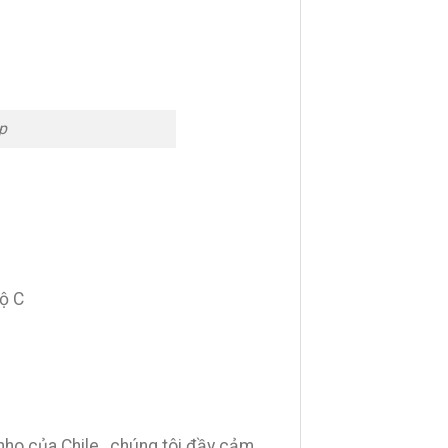
p
độ C
 nho của Chile , chúng tôi đầy cảm