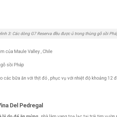
Hình 3: Các dòng G7 Reserva đều được ủ trong thùng gỗ sồi Phá
tim của Maule Valley , Chile
 gỗ sồi Pháp
o các bữa ăn với thịt đỏ , phục vụ với nhiệt độ khoảng 12 
Vina Del Pedregal
à lý do để ăn mửng
, nhà làm vang toạ lạc tại trái tim vườn