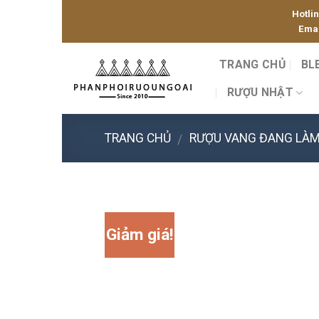
Skip
Hotli
to
Emai
content
TRANG CHỦ
BL
RƯỢU NHẬT
TRANG CHỦ
RƯỢU VANG ĐANG LÀM
/
Giảm giá!