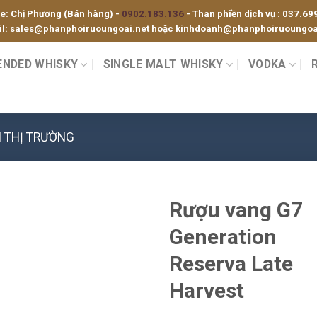
ne: Chị Phương (Bán hàng) -
0902.183.136
- Than phiền dịch vụ :
037.69
l:
sales@phanphoiruoungoai.net
hoặc
kinhdoanh@phanphoiruoungoai
ENDED WHISKY
SINGLE MALT WHISKY
VODKA
 THỊ TRƯỜNG
Rượu vang G7
Generation
Reserva Late
Harvest