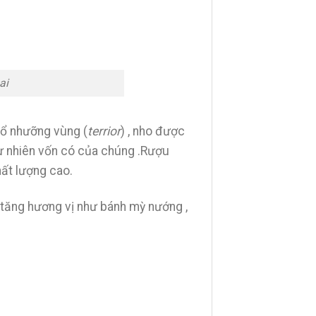
ai
hổ nhưỡng vùng (
terrior
) , nho được
ự nhiên vốn có của chúng .Rượu
hất lượng cao.
 tăng hương vị như bánh mỳ nướng ,