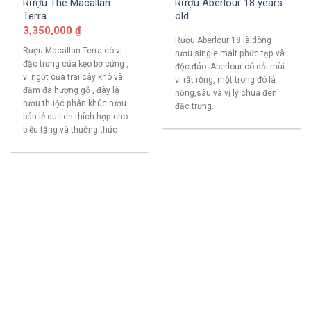
Rượu The Macallan
Rượu Aberlour 18 years
Terra
old
3,350,000
₫
Rượu Aberlour 18 là dòng
Rượu Macallan Terra có vị
rượu single malt phức tạp và
đặc trưng của kẹo bơ cứng ,
độc đáo. Aberlour có dải mùi
vị ngọt của trái cây khô và
vị rất rộng, một trong đó là
đậm đà hương gỗ , đây là
nồng,sâu và vị lý chua đen
rượu thuộc phân khúc rượu
đặc trưng.
bán lẻ du lịch thích hợp cho
biếu tặng và thưởng thức