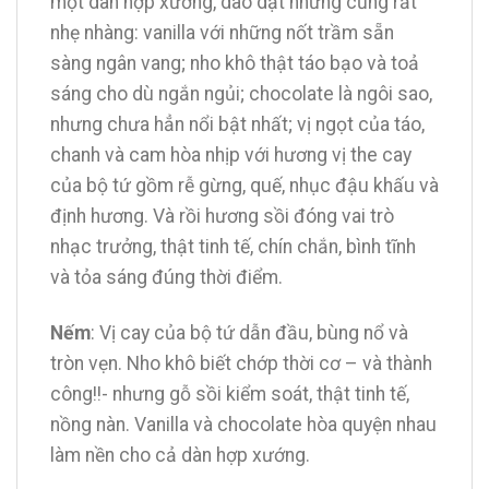
một dàn hợp xướng, dào dạt nhưng cũng rất
nhẹ nhàng: vanilla với những nốt trầm sẵn
sàng ngân vang; nho khô thật táo bạo và toả
sáng cho dù ngắn ngủi; chocolate là ngôi sao,
nhưng chưa hẳn nổi bật nhất; vị ngọt của táo,
chanh và cam hòa nhịp với hương vị the cay
của bộ tứ gồm rễ gừng, quế, nhục đậu khấu và
định hương. Và rồi hương sồi đóng vai trò
nhạc trưởng, thật tinh tế, chín chắn, bình tĩnh
và tỏa sáng đúng thời điểm.
Nếm
: Vị cay của bộ tứ dẫn đầu, bùng nổ và
tròn vẹn. Nho khô biết chớp thời cơ – và thành
công!!- nhưng gỗ sồi kiểm soát, thật tinh tế,
nồng nàn. Vanilla và chocolate hòa quyện nhau
làm nền cho cả dàn hợp xướng.