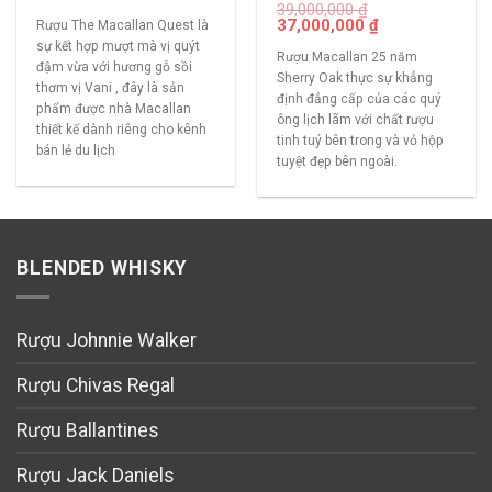
39,000,000
₫
37,000,000
₫
Rượu The Macallan Quest là
sự kết hợp mượt mà vị quýt
Rượu Macallan 25 năm
đậm vừa với hương gỗ sồi
Sherry Oak thực sự khẳng
thơm vị Vani , đây là sản
định đẳng cấp của các quý
phẩm được nhà Macallan
ông lịch lãm với chất rượu
thiết kế dành riêng cho kênh
tinh tuý bên trong và vỏ hộp
bán lẻ du lịch
tuyệt đẹp bên ngoài.
BLENDED WHISKY
Rượu Johnnie Walker
Rượu Chivas Regal
Rượu Ballantines
Rượu Jack Daniels