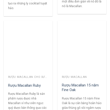
một điều đơn giản về nó đó là
tạo ra những ly cocktail tuyệt
nó là Macallan.
hảo.
RƯỢU MACALLAN CHO SƯU TẦM
RƯỢU MACALLAN
Rượu Macallan 15 năm
Rượu Macallan Ruby
Fine Oak
Rượu Macallan Ruby là sản
Rượu Macallan 15 năm Fine
phẩm rượu được nhà
Oak là sự cân bằng hoàn hảo
Macallan ví như viên ngọc
giữa thùng gỗ sồi ngâm rượu
quý được bán thông qua các