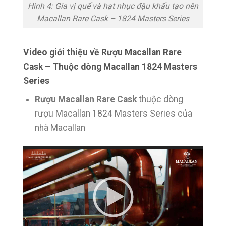
Hình 4: Gia vị quế và hạt nhục đậu khấu tạo nên
Macallan Rare Cask – 1824 Masters Series
Video giới thiệu về Rượu Macallan Rare
Cask – Thuộc dòng Macallan 1824 Masters
Series
Rượu Macallan Rare Cask
thuộc dòng
rượu Macallan 1824 Masters Series của
nhà Macallan
Trình
chơi
Video