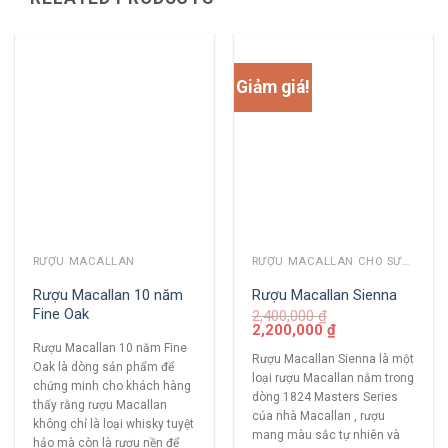
Giảm giá!
RƯỢU MACALLAN
RƯỢU MACALLAN CHO SƯU TẦM
Rượu Macallan 10 năm
Rượu Macallan Sienna
Fine Oak
2,400,000
₫
2,200,000
₫
Rượu Macallan 10 năm Fine
Rượu Macallan Sienna là một
Oak là dòng sản phẩm để
loại rượu Macallan nằm trong
chứng minh cho khách hàng
dòng 1824 Masters Series
thấy rằng rượu Macallan
của nhà Macallan , rượu
không chỉ là loại whisky tuyệt
mang màu sắc tự nhiên và
hảo mà còn là rượu nền để