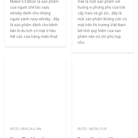
Maker's Edition là sản phẩm
Oak là một sản phẩm với
của người chế tác rượu
hương vị phong phú của trái
whisky dành cho những
cây Vani và gỗ sồi , đây là
người sành rượu whisky , đây
một sản phẩm không còn có
là sản phẩm dành cho kênh
mặt trên thị trường Việt Nam
bán lẻ du lịch có mặt ở hầu
bởi tính quý hiếm của sản
hết các cửa hàng miễn thuế
phẩm nên nó chỉ phù hợp
cho..
RƯỢU MACALLAN
RƯỢU ABERLOUR