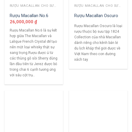
RƯỢU MACALLAN CHO SƯU TẦM
RƯỢU MACALLAN CHO SƯU TẦM
Rượu Macallan No.6
Rượu Macallan Oscuro
26,000,000
₫
Rượu Macallan Oscuro là loại
Rượu Macallan No.6 là sự kết
rượu thuộc bộ sưu tập 1824
hợp giữa The Macallan và
Collection của nhà Macallan
Lalique French Crystal để tạo
dành riêng cho kênh bán lẻ
nên một loại whisky thật sự
du lịch khắp thế giới được về
sang trọng.Rượu được ủ từ
Việt Nam theo con đường
các thùng gỗ sồi Sherry dùng
xách tay
lần đầu tiên từ Jerez được bỏ
trong chai 6 cạnh tương ứng
với sáu cột trụ..