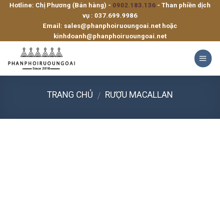
Hotline: Chị Phương (Bán hàng) -
0902.183.136
- Than phiền dịch
Skip
vụ :
037.699.9986
to
Email:
sales@phanphoiruoungoai.net
hoặc
content
kinhdoanh@phanphoiruoungoai.net
TRANG CHỦ
RƯỢU MACALLAN
/