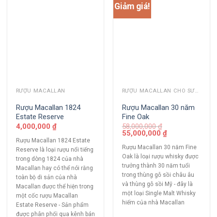
Giảm giá!
RƯỢU MACALLAN
RƯỢU MACALLAN CHO SƯU TẦM
Rượu Macallan 1824
Rượu Macallan 30 năm
Estate Reserve
Fine Oak
4,000,000
₫
58,000,000
₫
55,000,000
₫
Rượu Macallan 1824 Estate
Rượu Macallan 30 năm Fine
Reserve là loại rượu nổi tiếng
Oak là loại rượu whisky được
trong dòng 1824 của nhà
trưởng thành 30 năm tuổi
Macallan hay có thể nói rằng
trong thùng gỗ sồi châu âu
toàn bộ di sản của nhà
và thùng gỗ sồi Mỹ - đây là
Macallan được thể hiện trong
một loại Single Malt Whisky
một cốc rượu Macallan
hiếm của nhà Macallan
Estate Reserve - Sản phẩm
được phân phối qua kênh bán