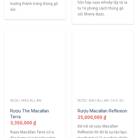
hỗn hộp rượu whisky lấy từ ra
trưởng thành trong thùng gỗ
từ 16 phong cách thùng gỗ
sồi..
sồi Sherry được..
RƯỢU MACALLAN
RƯỢU MACALLAN CHO SƯU TẦM
Rượu The Macallan
Rượu Macallan Reflexion
Terra
25,000,000
₫
3,350,000
₫
Để nói về rượu Macallan
Rượu Macallan Terra có vị
Reflexion thì đó là sự táo bạo
đặc trưng của kẹo bơ cứng ,