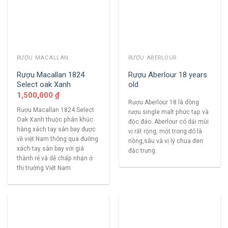
RƯỢU MACALLAN
RƯỢU ABERLOUR
Rượu Macallan 1824
Rượu Aberlour 18 years
Select oak Xanh
old
1,500,000
₫
Rượu Aberlour 18 là dòng
Rượu Macallan 1824 Select
rượu single malt phức tạp và
Oak Xanh thuộc phân khúc
độc đáo. Aberlour có dải mùi
hàng xách tay sân bay được
vị rất rộng, một trong đó là
về việt Nam thông qua đường
nồng,sâu và vị lý chua đen
xách tay sân bay với giá
đặc trưng.
thành rẻ và dễ chấp nhận ở
thị trường Việt Nam