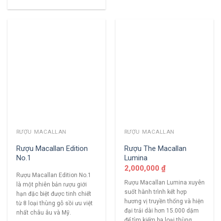
RƯỢU MACALLAN
RƯỢU MACALLAN
Rượu Macallan Edition
Rượu The Macallan
No.1
Lumina
2,000,000
₫
Rượu Macallan Edition No.1
Rượu Macallan Lumina xuyên
là một phiên bản rượu giới
suốt hành trình kết hợp
hạn đặc biệt được tinh chiết
hương vị truyền thống và hiện
từ 8 loại thùng gỗ sồi ưu việt
đại trải dài hơn 15.000 dặm
nhất châu âu và Mỹ.
để tìm kiếm ba loại thùng