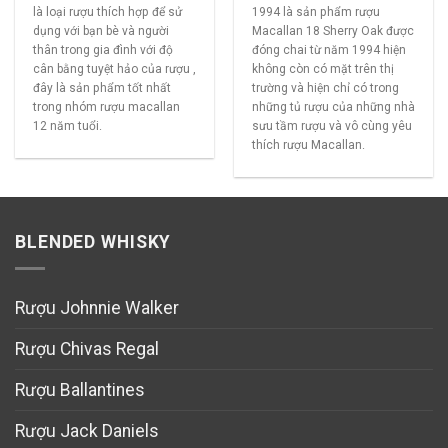
là loại rượu thích hợp để sử
1994 là sản phẩm rượu
dụng với bạn bè và người
Macallan 18 Sherry Oak được
thân trong gia đình với độ
đóng chai từ năm 1994 hiện
cân bằng tuyệt hảo của rượu ,
không còn có mặt trên thị
đây là sản phẩm tốt nhất
trường và hiện chỉ có trong
trong nhóm rượu macallan
những tủ rượu của những nhà
12 năm tuổi.
sưu tầm rượu và vô cùng yêu
thích rượu Macallan.
BLENDED WHISKY
Rượu Johnnie Walker
Rượu Chivas Regal
Rượu Ballantines
Rượu Jack Daniels