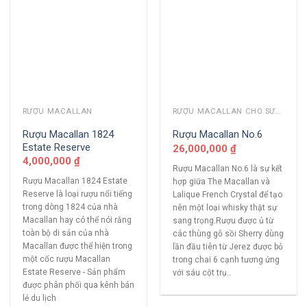
RƯỢU MACALLAN
RƯỢU MACALLAN CHO SƯU TẦM
Rượu Macallan 1824
Rượu Macallan No.6
Estate Reserve
26,000,000
₫
4,000,000
₫
Rượu Macallan No.6 là sự kết
Rượu Macallan 1824 Estate
hợp giữa The Macallan và
Reserve là loại rượu nổi tiếng
Lalique French Crystal để tạo
trong dòng 1824 của nhà
nên một loại whisky thật sự
Macallan hay có thể nói rằng
sang trọng.Rượu được ủ từ
toàn bộ di sản của nhà
các thùng gỗ sồi Sherry dùng
Macallan được thể hiện trong
lần đầu tiên từ Jerez được bỏ
một cốc rượu Macallan
trong chai 6 cạnh tương ứng
Estate Reserve - Sản phẩm
với sáu cột trụ..
được phân phối qua kênh bán
lẻ du lịch