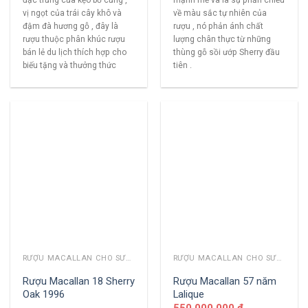
mạnh mẽ và là sự phản chiếu
vị ngọt của trái cây khô và
về màu sắc tự nhiên của
đậm đà hương gỗ , đây là
rượu , nó phản ánh chất
rượu thuộc phân khúc rượu
lượng chân thực từ những
bán lẻ du lịch thích hợp cho
thùng gỗ sồi ướp Sherry đầu
biếu tặng và thưởng thức
tiên .
RƯỢU MACALLAN CHO SƯU TẦM
RƯỢU MACALLAN CHO SƯU TẦM
Rượu Macallan 18 Sherry
Rượu Macallan 57 năm
Oak 1996
Lalique