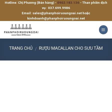
Hotline: Chị Phương (Bán hàng) -
0902.183.136
- Than phiền dịch
Skip
vụ :
037.699.9986
to
Email:
sales@phanphoiruoungoai.net
hoặc
content
kinhdoanh@phanphoiruoungoai.net
TRANG CHỦ
RƯỢU MACALLAN CHO SƯU TẦM
/