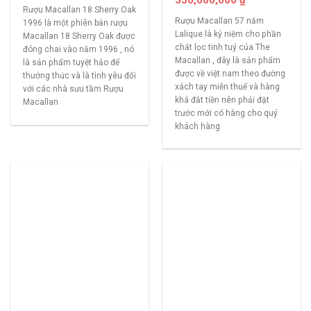
550,000,000
₫
Rượu Macallan 18 Sherry Oak
Rượu Macallan 57 năm
1996 là một phiên bản rượu
Lalique là kỷ niệm cho phần
Macallan 18 Sherry Oak được
chắt lọc tinh tuý của The
đóng chai vào năm 1996 , nó
Macallan , đây là sản phẩm
là sản phẩm tuyệt hảo để
được về việt nam theo đường
thưởng thức và là tình yêu đối
xách tay miễn thuế và hàng
với các nhà sưu tầm Rượu
khá đắt tiền nên phải đặt
Macallan
trước mới có hàng cho quý
khách hàng