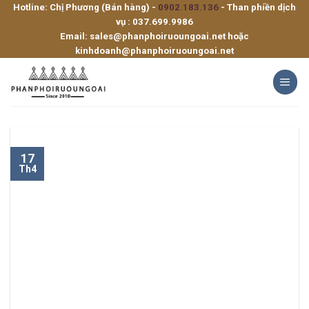
Hotline: Chị Phương (Bán hàng) -
0902.183.136
- Than phiền dịch
Skip
vụ :
037.699.9986
to
Email:
sales@phanphoiruoungoai.net
hoặc
content
kinhdoanh@phanphoiruoungoai.net
17
Th4