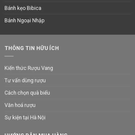
Bánh kẹo Bibica
Bánh Ngoại Nhập
THÔNG TIN HỮU ÍCH
Kiến thức Rượu Vang
Tư vấn dùng rượu
Cách chọn quà biếu
Văn hoá rượu
Sự kiện tại Hà Nội