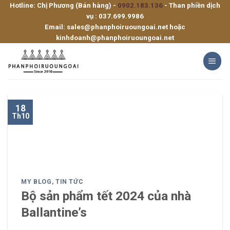
Hotline: Chị Phương (Bán hàng) -
0902.183.136
- Than phiền dịch
Skip
vụ :
037.699.9986
to
Email:
sales@phanphoiruoungoai.net
hoặc
content
kinhdoanh@phanphoiruoungoai.net
18
Th10
MY BLOG
,
TIN TỨC
Bộ sản phẩm tết 2024 của nhà
Ballantine’s