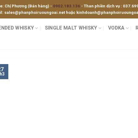
ne: Chị Phương (Bán hàng) -
0902.183.136
- Than phiền dịch vụ :
037.69
l:
sales@phanphoiruoungoai.net
hoặc
kinhdoanh@phanphoiruoungoai
ENDED WHISKY
SINGLE MALT WHISKY
VODKA
27
h3