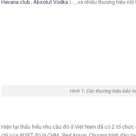
Havana club
,
Absolut Vodka
)… , và nhiều thương hiệu nổi 
Hình 1: Các thương hiệu bảo t
Hiện tại thẩu hiểu nhu cầu đó ở Việt Nam đã có 2 tổ chứ
chỉ của WSET đó là CHM , Red Apron. Chương trình đào tạ