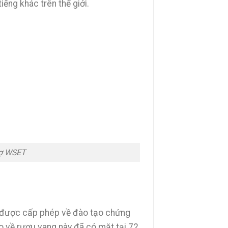
tiếng khác trên thế giới.
rợ WSET
c được cấp phép về đào tạo chứng
o về rượu vang này đã có mặt tại 72