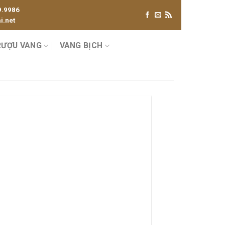
9.9986
.net
RƯỢU VANG
VANG BỊCH