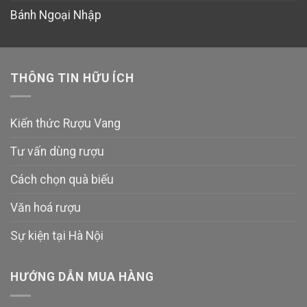
Bánh Ngoại Nhập
THÔNG TIN HỮU ÍCH
Kiến thức Rượu Vang
Tư vấn dùng rượu
Cách chọn quà biếu
Văn hoá rượu
Sự kiện tại Hà Nội
HƯỚNG DẪN MUA HÀNG