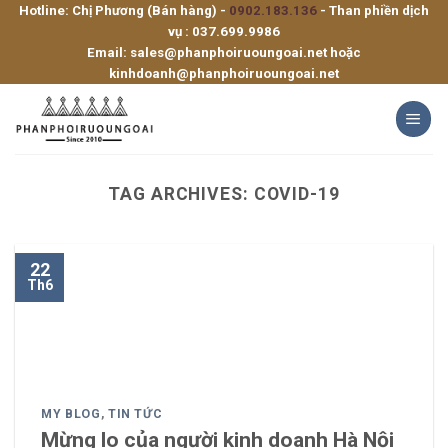
Hotline: Chị Phương (Bán hàng) -
0902.183.136
- Than phiền dịch
Skip
vụ :
037.699.9986
to
Email:
sales@phanphoiruoungoai.net
hoặc
content
kinhdoanh@phanphoiruoungoai.net
TAG ARCHIVES:
COVID-19
22
Th6
MY BLOG
,
TIN TỨC
Mừng lo của người kinh doanh Hà Nội