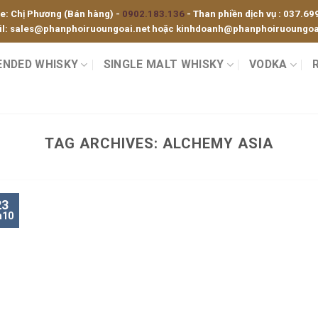
ne: Chị Phương (Bán hàng) -
0902.183.136
- Than phiền dịch vụ :
037.69
l:
sales@phanphoiruoungoai.net
hoặc
kinhdoanh@phanphoiruoungoai
ENDED WHISKY
SINGLE MALT WHISKY
VODKA
TAG ARCHIVES:
ALCHEMY ASIA
23
h10