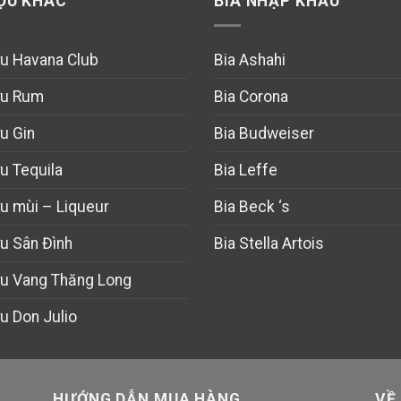
ỢU KHÁC
BIA NHẬP KHẨU
u Havana Club
Bia Ashahi
u Rum
Bia Corona
u Gin
Bia Budweiser
u Tequila
Bia Leffe
u mùi – Liqueur
Bia Beck ‘s
u Sân Đình
Bia Stella Artois
u Vang Thăng Long
u Don Julio
HƯỚNG DẪN MUA HÀNG
VỀ