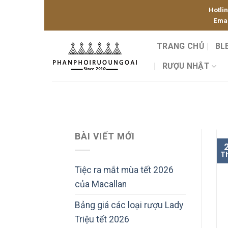
Skip
Hotli
to
Emai
content
TRANG CHỦ
BL
RƯỢU NHẬT
BÀI VIẾT MỚI
T
Tiệc ra mắt mùa tết 2026
của Macallan
Bảng giá các loại rượu Lady
Triệu tết 2026