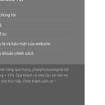
chúng tôi
g
 Tức
u lệ và bảo mật của website
u khoản chính sách
bán hàng qua mạng, phanphoiruoungoai.net
ng < 15%. Quý khách có nhu cầu xin liên hệ
vấn trực tiếp. Chân thành cảm ơn !