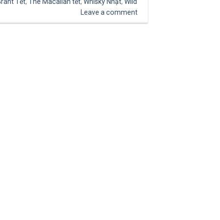
Grant Tết
,
The Macallan tết
,
Whisky Nhật
,
Wild
Leave a comment