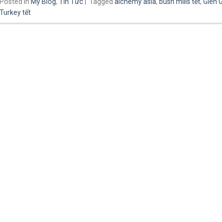
Posted in
My Blog
,
Tin Tức
|
Tagged
alchemy asia
,
bush mills tết
,
Glen 
Turkey tết