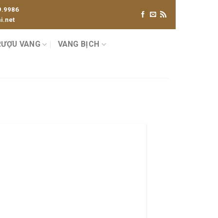
9.9986
.net
RƯỢU VANG
VANG BỊCH