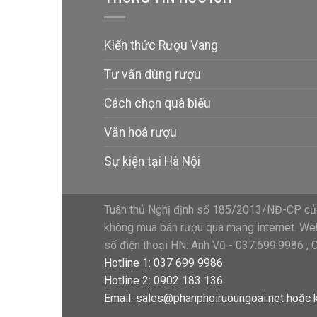
Kiến thức Rượu Vang
Tư vấn dùng rượu
Cách chọn quà biếu
Văn hoá rượu
Sự kiện tại Hà Nội
Tuân thủ Nghị định số 185/2013/NĐ-CP của
không mua bán rượu qua mạng internet. Webs
số điện thoại HN: Anh Vũ - 037.699.9986 , 
Hotline 1: 037 699 9986
Hotline 2: 0902 183 136
Email:
sales@phanphoiruoungoai.net
hoặc