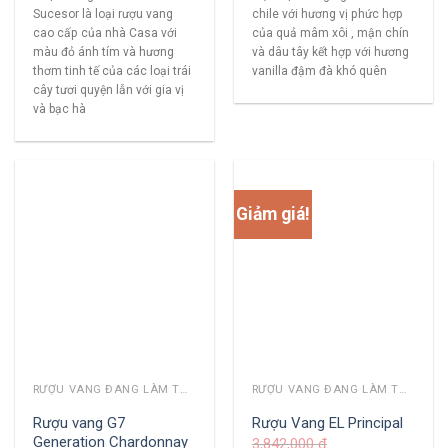
Sucesor là loại rượu vang
chile với hương vị phức hợp
cao cấp của nhà Casa với
của quả mâm xôi , mận chín
màu đỏ ánh tím và hương
và dâu tây kết hợp với hương
thơm tinh tế của các loại trái
vanilla đậm đà khó quên
cây tươi quyện lẫn với gia vị
và bạc hà
Giảm giá!
RƯỢU VANG ĐANG LÀM THỊ TRƯỜNG
RƯỢU VANG ĐANG LÀM THỊ TRƯỜNG
Rượu vang G7
Rượu Vang EL Principal
Generation Chardonnay
3,842,000
₫