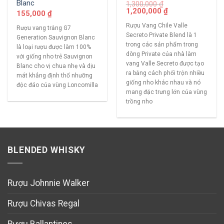
Blanc
1,300,000
₫
1,200,000
₫
155,000
₫
Rượu Vang Chile Valle
Rượu vang trắng G7
Secreto Private Blend là 1
Generation Sauvignon Blanc
trong các sản phẩm trong
là loại rượu được làm 100%
dòng Private của nhà làm
với giống nho trẻ Sauvignon
vang Valle Secreto được tạo
Blanc cho vị chua nhẹ và dịu
ra bằng cách phối trộn nhiều
mát khẳng định thổ nhưỡng
giống nho khác nhau và nó
độc đáo của vùng Loncomilla
mang đặc trưng lớn của vùng
trồng nho
BLENDED WHISKY
Rượu Johnnie Walker
Rượu Chivas Regal