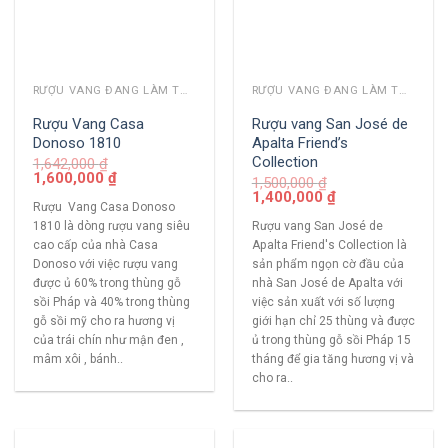
RƯỢU VANG ĐANG LÀM THỊ TRƯỜNG
RƯỢU VANG ĐANG LÀM THỊ TRƯỜNG
Rượu Vang Casa
Rượu vang San José de
Donoso 1810
Apalta Friend’s
Collection
1,642,000
₫
1,600,000
₫
1,500,000
₫
1,400,000
₫
Rượu Vang Casa Donoso
1810 là dòng rượu vang siêu
Rượu vang San José de
cao cấp của nhà Casa
Apalta Friend's Collection là
Donoso với việc rượu vang
sản phẩm ngọn cờ đầu của
được ủ 60% trong thùng gỗ
nhà San José de Apalta với
sồi Pháp và 40% trong thùng
việc sản xuất với số lượng
gỗ sồi mỹ cho ra hương vị
giới hạn chỉ 25 thùng và được
của trái chín như mận đen ,
ủ trong thùng gỗ sồi Pháp 15
mâm xôi , bánh..
tháng để gia tăng hương vị và
cho ra..