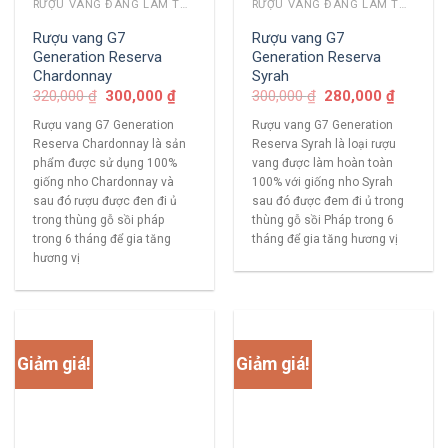
RƯỢU VANG ĐANG LÀM THỊ TRƯỜNG
RƯỢU VANG ĐANG LÀM THỊ TRƯỜNG
Rượu vang G7
Rượu vang G7
Generation Reserva
Generation Reserva
Chardonnay
Syrah
320,000
₫
300,000
₫
300,000
₫
280,000
₫
Rượu vang G7 Generation
Rượu vang G7 Generation
Reserva Chardonnay là sản
Reserva Syrah là loại rượu
phẩm được sử dụng 100%
vang được làm hoàn toàn
giống nho Chardonnay và
100% với giống nho Syrah
sau đó rượu được đen đi ủ
sau đó được đem đi ủ trong
trong thùng gỗ sồi pháp
thùng gỗ sồi Pháp trong 6
trong 6 tháng để gia tăng
tháng để gia tăng hương vị
hương vị
Giảm giá!
Giảm giá!