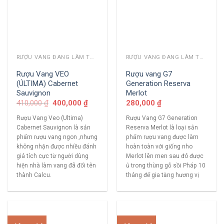
RƯỢU VANG ĐANG LÀM THỊ TRƯỜNG
RƯỢU VANG ĐANG LÀM THỊ TRƯỜNG
Rượu Vang VEO
Rượu vang G7
(ÚLTIMA) Cabernet
Generation Reserva
Sauvignon
Merlot
410,000
₫
400,000
₫
280,000
₫
Rượu Vang Veo (Ultima)
Rượu Vang G7 Generation
Cabernet Sauvignon là sản
Reserva Merlot là loại sản
phẩm rượu vang ngon ,nhưng
phẩm rượu vang được làm
không nhận được nhiều đánh
hoàn toàn với giống nho
giá tích cực từ người dùng
Merlot lên men sau đó được
hiện nhà làm vang đã đổi tên
ủ trong thùng gỗ sồi Pháp 10
thành Calcu.
tháng để gia tăng hương vị