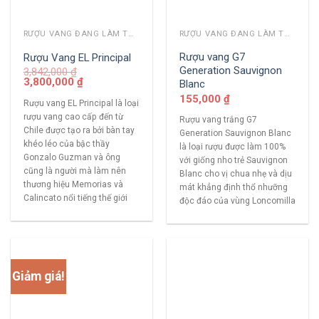
RƯỢU VANG ĐANG LÀM THỊ TRƯỜNG
RƯỢU VANG ĐANG LÀM THỊ TRƯỜNG
Rượu vang G7
Rượu Vang EL Principal
Generation Sauvignon
3,842,000
₫
3,800,000
₫
Blanc
155,000
₫
Rượu vang EL Principal là loại
rượu vang cao cấp đến từ
Rượu vang trắng G7
Chile được tạo ra bởi bàn tay
Generation Sauvignon Blanc
khéo léo của bậc thầy
là loại rượu được làm 100%
Gonzalo Guzman và ông
với giống nho trẻ Sauvignon
cũng là người mà làm nên
Blanc cho vị chua nhẹ và dịu
thương hiệu Memorias và
mát khẳng định thổ nhưỡng
Calincato nổi tiếng thế giới
độc đáo của vùng Loncomilla
Giảm giá!