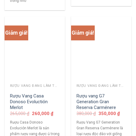
trồng nho
Giảm giá!
Giảm giá!
RƯỢU VANG ĐANG LÀM THỊ TRƯỜNG
RƯỢU VANG ĐANG LÀM THỊ TRƯỜNG
Rượu Vang Casa
Rượu vang G7
Donoso Evoluctión
Generation Gran
Merlot
Reserva Carménere
265,000
₫
260,000
₫
380,000
₫
350,000
₫
Rượu Casa Donoso
Rượu Vang G7 Generation
Evolución Merlot là sản
Gran Reserva Carménere là
phẩm rượu vang được ủ trong
loại rượu độc đáo với giống