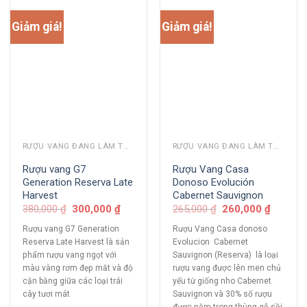
Giảm giá!
Giảm giá!
RƯỢU VANG ĐANG LÀM THỊ TRƯỜNG
RƯỢU VANG ĐANG LÀM THỊ TRƯỜNG
Rượu vang G7
Rượu Vang Casa
Generation Reserva Late
Donoso Evolución
Harvest
Cabernet Sauvignon
380,000
₫
300,000
₫
265,000
₫
260,000
₫
Rượu vang G7 Generation
Rượu Vang Casa donoso
Reserva Late Harvest là sản
Evolucion Cabernet
phẩm rượu vang ngọt với
Sauvignon (Reserva) là loại
màu vàng rơm đẹp mắt và độ
rượu vang được lên men chủ
cận bằng giữa các loại trái
yếu từ giống nho Cabernet
cây tươi mát
Sauvignon và 30% số rượu