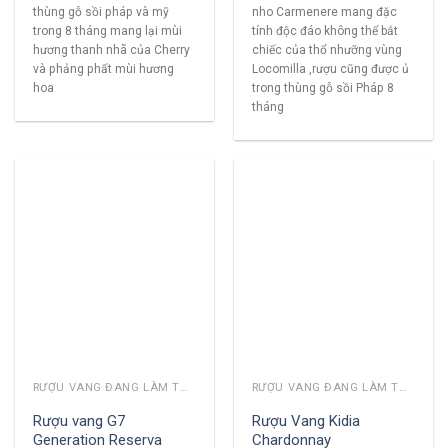
thùng gỗ sồi pháp và mỹ
nho Carmenere mang đặc
trong 8 tháng mang lại mùi
tính độc đáo không thể bắt
hương thanh nhã của Cherry
chiếc của thổ nhưỡng vùng
và phảng phất mùi hương
Locomilla ,rượu cũng được ủ
hoa
trong thùng gỗ sồi Pháp 8
tháng
RƯỢU VANG ĐANG LÀM THỊ TRƯỜNG
RƯỢU VANG ĐANG LÀM THỊ TRƯỜNG
Rượu vang G7
Rượu Vang Kidia
Generation Reserva
Chardonnay