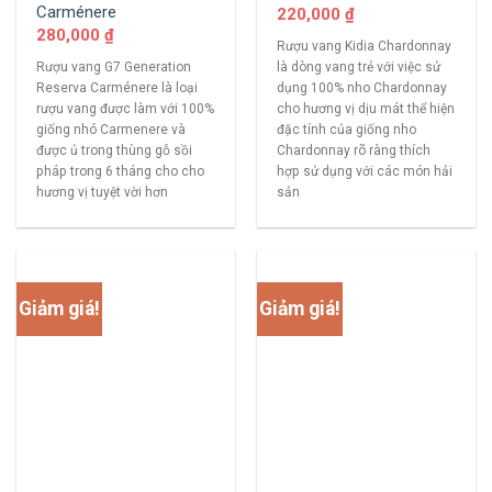
Carménere
220,000
₫
280,000
₫
Rượu vang Kidia Chardonnay
Rượu vang G7 Generation
là dòng vang trẻ với việc sử
Reserva Carménere là loại
dụng 100% nho Chardonnay
rượu vang được làm với 100%
cho hương vị dịu mát thể hiện
giống nhó Carmenere và
đặc tính của giống nho
được ủ trong thùng gỗ sồi
Chardonnay rõ ràng thích
pháp trong 6 tháng cho cho
hợp sử dụng với các món hải
hương vị tuyệt vời hơn
sản
Giảm giá!
Giảm giá!