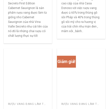
Secreto First Edition
cao cấp của nhà Casa
Cabernet Sauvignon là sản
Donoso với việc rượu vang
phẩm rượu vang được làm từ
được ủ 60% trong thùng gỗ
giống nho Cabernet
sồi Pháp và 40% trong thùng
Sauvignon của nhà Vina
gỗ sồi mỹ cho ra hương vị
Valle Secreto như cái tên của
của trái chín như mận đen ,
nó đó là những chai rượu có
mâm xôi , bánh..
chất lượng thực sự tốt
Giảm giá!
RƯỢU VANG ĐANG LÀM THỊ TRƯỜNG
RƯỢU VANG ĐANG LÀM THỊ TRƯỜNG