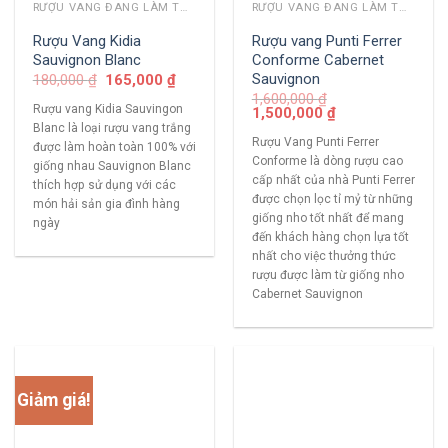
RƯỢU VANG ĐANG LÀM THỊ TRƯỜNG
RƯỢU VANG ĐANG LÀM THỊ TRƯỜNG
Rượu Vang Kidia
Rượu vang Punti Ferrer
Sauvignon Blanc
Conforme Cabernet
Sauvignon
180,000
₫
165,000
₫
1,600,000
₫
Rượu vang Kidia Sauvingon
1,500,000
₫
Blanc là loại rượu vang trắng
Rượu Vang Punti Ferrer
được làm hoàn toàn 100% với
Conforme là dòng rượu cao
giống nhau Sauvignon Blanc
cấp nhất của nhà Punti Ferrer
thích hợp sử dụng với các
được chọn lọc tỉ mỷ từ những
món hải sản gia đình hàng
giống nho tốt nhất để mang
ngày
đến khách hàng chọn lựa tốt
nhất cho việc thưởng thức
rượu được làm từ giống nho
Cabernet Sauvignon
Giảm giá!