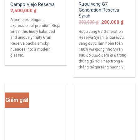
Rượu vang G7
Campo Viejo Reserva
Generation Reserva
2,500,000
₫
Syrah
A complex, elegant
300,000
₫
280,000
₫
expression of premium Rioja
Rượu vang G7 Generation
vines, this finely balanced
Reserva Syrah là loại rượu
and uniquely fruity Gran
vang được làm hoàn toàn
Reserva packs smoky
100% với giống nho Syrah
nuances into a modern
sau đó được đem đi ủ trong
classic.
thùng gỗ sồi Pháp trong 6
tháng để gia tăng hương vị
Giảm giá!