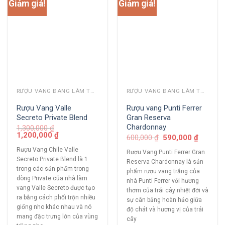
Giảm giá!
Giảm giá!
RƯỢU VANG ĐANG LÀM THỊ TRƯỜNG
RƯỢU VANG ĐANG LÀM THỊ TRƯỜNG
Rượu Vang Valle
Rượu vang Punti Ferrer
Secreto Private Blend
Gran Reserva
Chardonnay
1,300,000
₫
1,200,000
₫
600,000
₫
590,000
₫
Rượu Vang Chile Valle
Rượu Vang Punti Ferrer Gran
Secreto Private Blend là 1
Reserva Chardonnay là sản
trong các sản phẩm trong
phẩm rượu vang trắng của
dòng Private của nhà làm
nhà Punti Ferrer với hương
vang Valle Secreto được tạo
thơm của trái cây nhiệt đới và
ra bằng cách phối trộn nhiều
sự cân bằng hoàn hảo giữa
giống nho khác nhau và nó
độ chát và hương vị của trái
mang đặc trưng lớn của vùng
cây