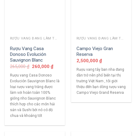
RƯỢU VANG ĐANG LÀM THỊ TRƯỜNG
RƯỢU VANG ĐANG LÀM THỊ TRƯỜNG
Rượu Vang Casa
Campo Viejo Gran
Donoso Evolución
Reserva
Sauvignon Blanc
2,500,000
₫
265,000
₫
260,000
₫
Rượu vang tây ban nha đang
Rượu vang Casa Donoso
dần trở nên phổ biến tại thị
Evolución Sauvignon Blanc là
trường Việt Nam , tôi giới
loại rượu vang trắng được
thiệu đến bạn dòng rượu vang
làm với hoàn toàn 100%
Campo Viejo Grand Reserva
giống nho Sauvignon Blanc
thích hợp cho các món hải
sản và Sushi bởi nó có độ
chua và khoáng tốt