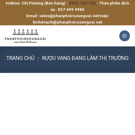
Hotline: Chị Phương (Bán hàng) -
0902.183.136
- Than phiền dịch
Skip
vụ :
037.699.9986
to
Email:
sales@phanphoiruoungoai.net
hoặc
content
kinhdoanh@phanphoiruoungoai.net
TRANG CHỦ
RƯỢU VANG ĐANG LÀM THỊ TRƯỜNG
/