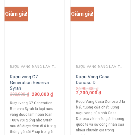
Giảm giá!
Giảm giá!
RƯỢU VANG ĐANG LÀM THỊ TRƯỜNG
RƯỢU VANG ĐANG LÀM THỊ TRƯỜNG
Rượu vang G7
Rượu Vang Casa
Generation Reserva
Donoso D
Syrah
2,290,000
₫
2,200,000
₫
300,000
₫
280,000
₫
Rượu Vang Casa Donoso D là
Rượu vang G7 Generation
biểu tượng của chất lượng
Reserva Syrah là loại rượu
rượu vang của nhà Casa
vang được làm hoàn toàn
Donoso với nhiều giải thưởng
100% với giống nho Syrah
quốc tế và sự công nhận của
sau đó được đem đi ủ trong
nhiều chuyên gia trong
thùng gỗ sồi Pháp trong 6