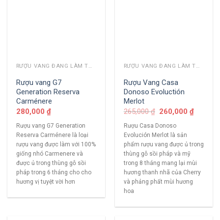
RƯỢU VANG ĐANG LÀM THỊ TRƯỜNG
RƯỢU VANG ĐANG LÀM THỊ TRƯỜNG
Rượu vang G7
Rượu Vang Casa
Generation Reserva
Donoso Evoluctión
Carménere
Merlot
280,000
₫
265,000
₫
260,000
₫
Rượu vang G7 Generation
Rượu Casa Donoso
Reserva Carménere là loại
Evolución Merlot là sản
rượu vang được làm với 100%
phẩm rượu vang được ủ trong
giống nhó Carmenere và
thùng gỗ sồi pháp và mỹ
được ủ trong thùng gỗ sồi
trong 8 tháng mang lại mùi
pháp trong 6 tháng cho cho
hương thanh nhã của Cherry
hương vị tuyệt vời hơn
và phảng phất mùi hương
hoa