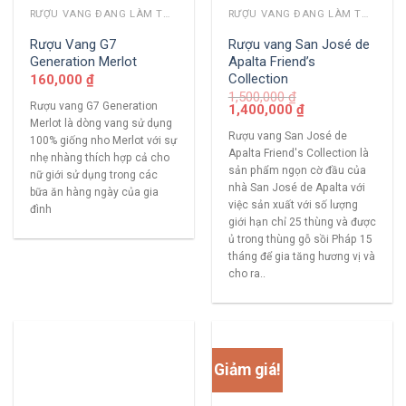
RƯỢU VANG ĐANG LÀM THỊ TRƯỜNG
RƯỢU VANG ĐANG LÀM THỊ TRƯỜNG
Rượu Vang G7
Rượu vang San José de
Generation Merlot
Apalta Friend’s
Collection
160,000
₫
1,500,000
₫
Rượu vang G7 Generation
1,400,000
₫
Merlot là dòng vang sử dụng
Rượu vang San José de
100% giống nho Merlot với sự
Apalta Friend's Collection là
nhẹ nhàng thích hợp cả cho
sản phẩm ngọn cờ đầu của
nữ giới sử dụng trong các
nhà San José de Apalta với
bữa ăn hàng ngày của gia
việc sản xuất với số lượng
đình
giới hạn chỉ 25 thùng và được
ủ trong thùng gỗ sồi Pháp 15
tháng để gia tăng hương vị và
cho ra..
Giảm giá!