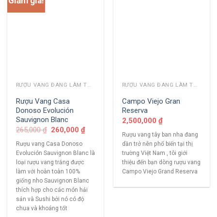
Giảm giá!
RƯỢU VANG ĐANG LÀM THỊ TRƯỜNG
RƯỢU VANG ĐANG LÀM THỊ TRƯỜNG
Rượu Vang Casa
Campo Viejo Gran
Donoso Evolución
Reserva
Sauvignon Blanc
2,500,000
₫
265,000
₫
260,000
₫
Rượu vang tây ban nha đang
Rượu vang Casa Donoso
dần trở nên phổ biến tại thị
Evolución Sauvignon Blanc là
trường Việt Nam , tôi giới
loại rượu vang trắng được
thiệu đến bạn dòng rượu vang
làm với hoàn toàn 100%
Campo Viejo Grand Reserva
giống nho Sauvignon Blanc
thích hợp cho các món hải
sản và Sushi bởi nó có độ
chua và khoáng tốt