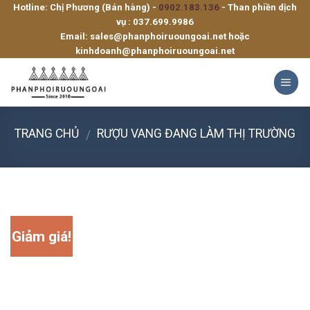
Hotline: Chị Phương (Bán hàng) -
0902.183.136
- Than phiền dịch
Skip
vụ :
037.699.9986
to
Email:
sales@phanphoiruoungoai.net
hoặc
content
kinhdoanh@phanphoiruoungoai.net
TRANG CHỦ
RƯỢU VANG ĐANG LÀM THỊ TRƯỜNG
/
Giảm giá!