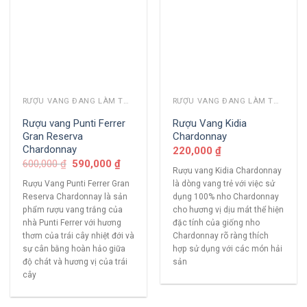
RƯỢU VANG ĐANG LÀM THỊ TRƯỜNG
RƯỢU VANG ĐANG LÀM THỊ TRƯỜNG
Rượu vang Punti Ferrer
Rượu Vang Kidia
Gran Reserva
Chardonnay
Chardonnay
220,000
₫
600,000
₫
590,000
₫
Rượu vang Kidia Chardonnay
Rượu Vang Punti Ferrer Gran
là dòng vang trẻ với việc sử
Reserva Chardonnay là sản
dụng 100% nho Chardonnay
phẩm rượu vang trắng của
cho hương vị dịu mát thể hiện
nhà Punti Ferrer với hương
đặc tính của giống nho
thơm của trái cây nhiệt đới và
Chardonnay rõ ràng thích
sự cân bằng hoàn hảo giữa
hợp sử dụng với các món hải
độ chát và hương vị của trái
sản
cây