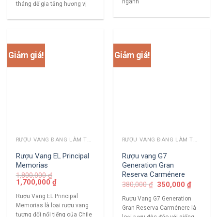
ngành
tháng để gia tăng hương vị
Giảm giá!
Giảm giá!
RƯỢU VANG ĐANG LÀM THỊ TRƯỜNG
RƯỢU VANG ĐANG LÀM THỊ TRƯỜNG
Rượu Vang EL Principal
Rượu vang G7
Memorias
Generation Gran
Reserva Carménere
1,800,000
₫
1,700,000
₫
380,000
₫
350,000
₫
Rượu Vang EL Principal
Rượu Vang G7 Generation
Memorias là loại rượu vang
Gran Reserva Carménere là
tương đối nổi tiếng của Chile
loại rượu độc đáo với giống