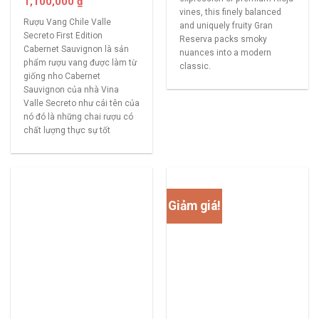
1,100,000
₫
vines, this finely balanced
Rượu Vang Chile Valle
and uniquely fruity Gran
Secreto First Edition
Reserva packs smoky
Cabernet Sauvignon là sản
nuances into a modern
phẩm rượu vang được làm từ
classic.
giống nho Cabernet
Sauvignon của nhà Vina
Valle Secreto như cái tên của
nó đó là những chai rượu có
chất lượng thực sự tốt
Giảm giá!