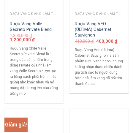
RƯỢU VANG ĐANG LÀM THỊ TRƯỜNG
RƯỢU VANG ĐANG LÀM THỊ TRƯỜNG
Rượu Vang Valle
Rượu Vang VEO
Secreto Private Blend
(ÚLTIMA) Cabernet
Sauvignon
1,300,000
₫
1,200,000
₫
410,000
₫
400,000
₫
Rượu Vang Chile Valle
Rượu Vang Veo (Ultima)
Secreto Private Blend là 1
Cabernet Sauvignon là sản
trong các sản phẩm trong
phẩm rượu vang ngon ,nhưng
dòng Private của nhà làm
không nhận được nhiều đánh
vang Valle Secreto được tạo
giá tích cực từ người dùng
ra bằng cách phối trộn nhiều
hiện nhà làm vang đã đổi tên
giống nho khác nhau và nó
thành Calcu.
mang đặc trưng lớn của vùng
trồng nho
Giảm giá!