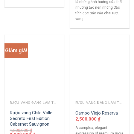
là những ảnh hưởng của thổ
nhưỡng tạo nên những đặc
tính độc đáo của chai rượu
vang
Giảm giá!
RƯỢU VANG ĐANG LÀM THỊ TRƯỜNG
RƯỢU VANG ĐANG LÀM THỊ TRƯỜNG
Rượu vang Chile Valle
Campo Viejo Reserva
Secreto First Edition
2,500,000
₫
Cabernet Sauvignon
A complex, elegant
1,200,000
₫
expression of premium Rioja