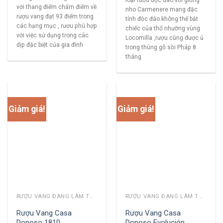
với thang điểm chấm điểm về
nho Carmenere mang đặc
rượu vang đạt 93 điểm trong
tính độc đáo không thể bắt
các hạng mục , rượu phù hợp
chiếc của thổ nhưỡng vùng
với việc sử dụng trong các
Locomilla ,rượu cũng được ủ
dịp đặc biệt của gia đình
trong thùng gỗ sồi Pháp 8
tháng
Giảm giá!
Giảm giá!
RƯỢU VANG ĐANG LÀM THỊ TRƯỜNG
RƯỢU VANG ĐANG LÀM THỊ TRƯỜNG
Rượu Vang Casa
Rượu Vang Casa
Donoso 1810
Donoso Evolución