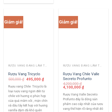
Giảm giá!
Giảm giá!
RƯỢU VANG ĐANG LÀM THỊ TRƯỜNG
RƯỢU VANG ĐANG LÀM THỊ TRƯỜNG
Rượu Vang Chile Valle
Rượu Vang Tricyclo
Secreto Profunto
500,000
₫
495,000
₫
4,200,000
₫
Rượu vang Chile Tricyclo là
4,100,000
₫
loại rượu vang ngon đến từ
Rượu Vang Valle Secreto
chile với hương vị phức hợp
Profunto đây là dòng sản
của quả mâm xôi , mận chín
phẩm cao cấp nhất của rươu
và dâu tây kết hợp với hương
vang thể hiện rõ ràng nhất đó
vanilla đậm đà khó quên