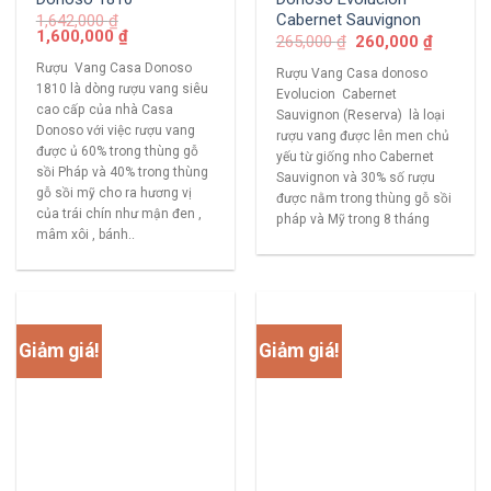
Cabernet Sauvignon
1,642,000
₫
1,600,000
₫
265,000
₫
260,000
₫
Rượu Vang Casa Donoso
Rượu Vang Casa donoso
1810 là dòng rượu vang siêu
Evolucion Cabernet
cao cấp của nhà Casa
Sauvignon (Reserva) là loại
Donoso với việc rượu vang
rượu vang được lên men chủ
được ủ 60% trong thùng gỗ
yếu từ giống nho Cabernet
sồi Pháp và 40% trong thùng
Sauvignon và 30% số rượu
gỗ sồi mỹ cho ra hương vị
được nằm trong thùng gỗ sồi
của trái chín như mận đen ,
pháp và Mỹ trong 8 tháng
mâm xôi , bánh..
Giảm giá!
Giảm giá!