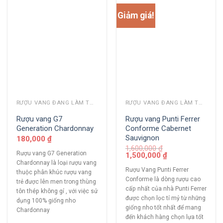
Giảm giá!
RƯỢU VANG ĐANG LÀM THỊ TRƯỜNG
RƯỢU VANG ĐANG LÀM THỊ TRƯỜNG
Rượu vang G7
Rượu vang Punti Ferrer
Generation Chardonnay
Conforme Cabernet
Sauvignon
180,000
₫
1,600,000
₫
Rượu vang G7 Generation
1,500,000
₫
Chardonnay là loại rượu vang
Rượu Vang Punti Ferrer
thuộc phân khúc rượu vang
Conforme là dòng rượu cao
trẻ được lên men trong thùng
cấp nhất của nhà Punti Ferrer
tôn thép không gỉ , với việc sử
được chọn lọc tỉ mỷ từ những
dụng 100% giống nho
giống nho tốt nhất để mang
Chardonnay
đến khách hàng chọn lựa tốt