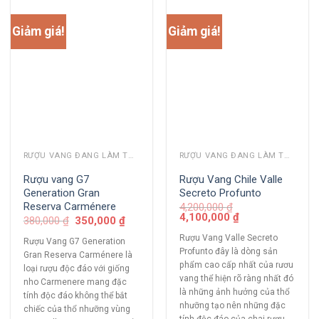
Giảm giá!
Giảm giá!
RƯỢU VANG ĐANG LÀM THỊ TRƯỜNG
RƯỢU VANG ĐANG LÀM THỊ TRƯỜNG
Rượu vang G7
Rượu Vang Chile Valle
Generation Gran
Secreto Profunto
Reserva Carménere
4,200,000
₫
4,100,000
₫
380,000
₫
350,000
₫
Rượu Vang Valle Secreto
Rượu Vang G7 Generation
Profunto đây là dòng sản
Gran Reserva Carménere là
phẩm cao cấp nhất của rươu
loại rượu độc đáo với giống
vang thể hiện rõ ràng nhất đó
nho Carmenere mang đặc
là những ảnh hưởng của thổ
tính độc đáo không thể bắt
nhưỡng tạo nên những đặc
chiếc của thổ nhưỡng vùng