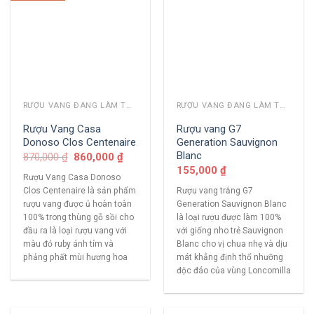
RƯỢU VANG ĐANG LÀM THỊ TRƯỜNG
RƯỢU VANG ĐANG LÀM THỊ TRƯỜNG
Rượu Vang Casa
Rượu vang G7
Donoso Clos Centenaire
Generation Sauvignon
Blanc
870,000
₫
860,000
₫
155,000
₫
Rượu Vang Casa Donoso
Clos Centenaire là sản phẩm
Rượu vang trắng G7
rượu vang được ủ hoàn toàn
Generation Sauvignon Blanc
100% trong thùng gỗ sồi cho
là loại rượu được làm 100%
đầu ra là loại rượu vang với
với giống nho trẻ Sauvignon
màu đỏ ruby ánh tím và
Blanc cho vị chua nhẹ và dịu
phảng phất mùi hương hoa
mát khẳng định thổ nhưỡng
độc đáo của vùng Loncomilla