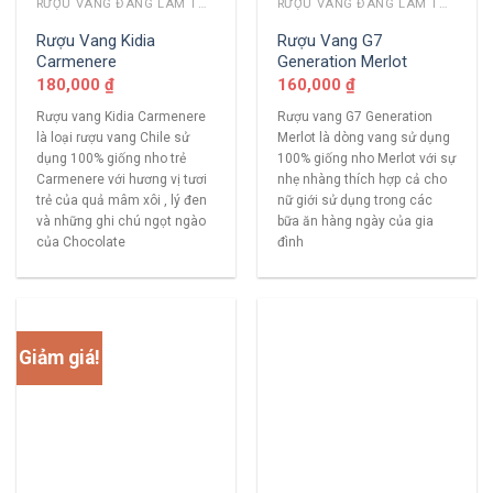
RƯỢU VANG ĐANG LÀM THỊ TRƯỜNG
RƯỢU VANG ĐANG LÀM THỊ TRƯỜNG
Rượu Vang Kidia
Rượu Vang G7
Carmenere
Generation Merlot
180,000
₫
160,000
₫
Rượu vang Kidia Carmenere
Rượu vang G7 Generation
là loại rượu vang Chile sử
Merlot là dòng vang sử dụng
dụng 100% giống nho trẻ
100% giống nho Merlot với sự
Carmenere với hương vị tươi
nhẹ nhàng thích hợp cả cho
trẻ của quả mâm xôi , lý đen
nữ giới sử dụng trong các
và những ghi chú ngọt ngào
bữa ăn hàng ngày của gia
của Chocolate
đình
Giảm giá!