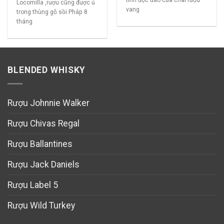
tính độc đáo của chai rượu
Locomilla ,rượu cũng được ủ
vang
trong thùng gỗ sồi Pháp 8
tháng
BLENDED WHISKY
Rượu Johnnie Walker
Rượu Chivas Regal
Rượu Ballantines
Rượu Jack Daniels
Rượu Label 5
Rượu Wild Turkey