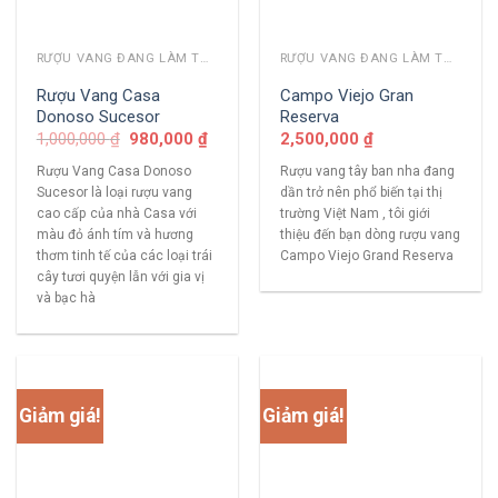
RƯỢU VANG ĐANG LÀM THỊ TRƯỜNG
RƯỢU VANG ĐANG LÀM THỊ TRƯỜNG
Rượu Vang Casa
Campo Viejo Gran
Donoso Sucesor
Reserva
1,000,000
₫
980,000
₫
2,500,000
₫
Rượu Vang Casa Donoso
Rượu vang tây ban nha đang
Sucesor là loại rượu vang
dần trở nên phổ biến tại thị
cao cấp của nhà Casa với
trường Việt Nam , tôi giới
màu đỏ ánh tím và hương
thiệu đến bạn dòng rượu vang
thơm tinh tế của các loại trái
Campo Viejo Grand Reserva
cây tươi quyện lẫn với gia vị
và bạc hà
Giảm giá!
Giảm giá!