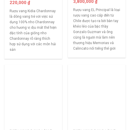
3,800,000
₫
220,000
₫
Rượu vang EL Principal là loại
Rượu vang Kidia Chardonnay
rượu vang cao cấp đến từ
là dòng vang trẻ với việc sử
Chile được tạo ra bởi bàn tay
dụng 100% nho Chardonnay
khéo léo của bậc thầy
cho hương vị dịu mát thể hiện
Gonzalo Guzman và ông
đặc tính của giống nho
cũng là người mà làm nên
Chardonnay rõ ràng thích
thương hiệu Memorias và
hợp sử dụng với các món hải
Calincato nổi tiếng thế giới
sản