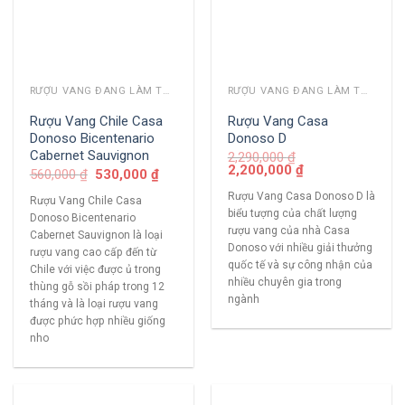
RƯỢU VANG ĐANG LÀM THỊ TRƯỜNG
RƯỢU VANG ĐANG LÀM THỊ TRƯỜNG
Rượu Vang Chile Casa
Rượu Vang Casa
Donoso Bicentenario
Donoso D
Cabernet Sauvignon
2,290,000
₫
2,200,000
₫
560,000
₫
530,000
₫
Rượu Vang Casa Donoso D là
Rượu Vang Chile Casa
biểu tượng của chất lượng
Donoso Bicentenario
rượu vang của nhà Casa
Cabernet Sauvignon là loại
Donoso với nhiều giải thưởng
rượu vang cao cấp đến từ
quốc tế và sự công nhận của
Chile với việc được ủ trong
nhiều chuyên gia trong
thùng gỗ sồi pháp trong 12
ngành
tháng và là loại rượu vang
được phức hợp nhiều giống
nho