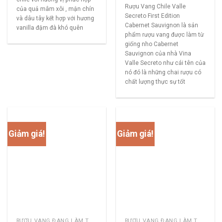
Rượu Vang Chile Valle
của quả mâm xôi , mận chín
Secreto First Edition
và dâu tây kết hợp với hương
Cabernet Sauvignon là sản
vanilla đậm đà khó quên
phẩm rượu vang được làm từ
giống nho Cabernet
Sauvignon của nhà Vina
Valle Secreto như cái tên của
nó đó là những chai rượu có
chất lượng thực sự tốt
Giảm giá!
Giảm giá!
RƯỢU VANG ĐANG LÀM THỊ TRƯỜNG
RƯỢU VANG ĐANG LÀM THỊ TRƯỜNG