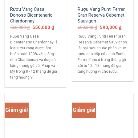
Rượu Vang Casa
Rượu Vang Punti Ferrer
Donoso Bicentenario
Gran Reserva Cabernet
Chardonnay
Sauvigon
560,000
₫
550,000
₫
600,000
₫
590,000
₫
Rượu Vang Casa
Rượu Vang Punti Ferrer Gran
Bicentenario Chardonnay là
Reserva Cabernet Sauvignon
loại rượu vang được làm
là loại rượu thuộc phân khúc
hoàn toàn 100% với giống
rượu cao cấp của nhà Puntin
nho Chardonnay và được ủ
Ferrer được ủ trong thùng gỗ
bằng thùng gỗ sồi Pháp và
sồi từ 12 - 18 tháng để gia
Mỹ trong 8 - 12 tháng để gia
tăng hương vị cho rượu.
tăng hương vị
Giảm giá!
Giảm giá!