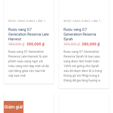
RƯỢU VANG ĐANG LÀM THỊ TRƯỜNG
RƯỢU VANG ĐANG LÀM THỊ TRƯỜNG
Rượu vang G7
Rượu vang G7
Generation Reserva Late
Generation Reserva
Harvest
Syrah
380,000
₫
300,000
₫
300,000
₫
280,000
₫
Rượu vang G7 Generation
Rượu vang G7 Generation
Reserva Late Harvest là sản
Reserva Syrah là loại rượu
phẩm rượu vang ngọt với
vang được làm hoàn toàn
màu vàng rơm đẹp mắt và độ
100% với giống nho Syrah
cận bằng giữa các loại trái
sau đó được đem đi ủ trong
cây tươi mát
thùng gỗ sồi Pháp trong 6
tháng để gia tăng hương vị
Giảm giá!