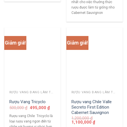
nhất cho việc thưởng thức
rượu được làm từ giống nho
Cabernet Sauvignon
Giảm giá!
Giảm giá!
RƯỢU VANG ĐANG LÀM THỊ TRƯỜNG
RƯỢU VANG ĐANG LÀM THỊ TRƯỜNG
Rượu vang Chile Valle
Rượu Vang Tricyclo
Secreto First Edition
500,000
₫
495,000
₫
Cabernet Sauvignon
Rượu vang Chile Tricyclo là
1,200,000
₫
loại rượu vang ngon đến từ
1,100,000
₫
chile với hương vị phức hợp