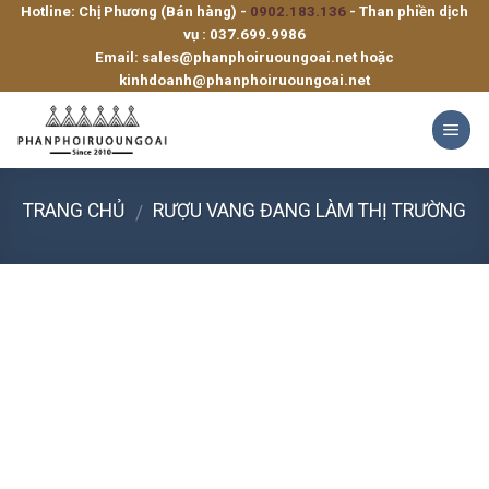
Hotline: Chị Phương (Bán hàng) -
0902.183.136
- Than phiền dịch
Skip
vụ :
037.699.9986
to
Email:
sales@phanphoiruoungoai.net
hoặc
content
kinhdoanh@phanphoiruoungoai.net
TRANG CHỦ
RƯỢU VANG ĐANG LÀM THỊ TRƯỜNG
/