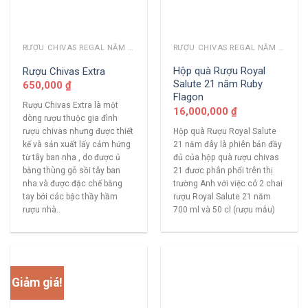
RƯỢU CHIVAS REGAL NĂM CŨ
RƯỢU CHIVAS REGAL NĂM CŨ
Hộp quà Rượu Royal
Rượu Chivas Extra
Salute 21 năm Ruby
650,000
₫
Flagon
Rượu Chivas Extra là một
16,000,000
₫
dòng rượu thuộc gia đình
Hộp quà Rượu Royal Salute
rượu chivas nhưng được thiết
21 năm đây là phiên bản đầy
kế và sản xuất lấy cảm hứng
đủ của hộp quà rượu chivas
từ tây ban nha , do được ủ
21 đươc phân phối trên thị
bằng thùng gỗ sồi tây ban
trường Anh với việc có 2 chai
nha và được đặc chế bằng
rượu Royal Salute 21 năm
tay bởi các bậc thầy hầm
700 ml và 50 cl (rượu mẫu)
rượu nhà..
Giảm giá!