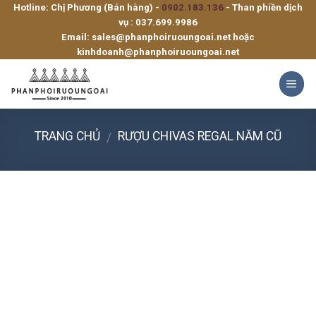
Hotline: Chị Phương (Bán hàng) -
0902.183.136
- Than phiền dịch
Skip
vụ :
037.699.9986
to
Email:
sales@phanphoiruoungoai.net
hoặc
content
kinhdoanh@phanphoiruoungoai.net
TRANG CHỦ
RƯỢU CHIVAS REGAL NĂM CŨ
/