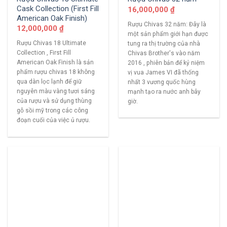
Cask Collection (First Fill
16,000,000
₫
American Oak Finish)
Rượu Chivas 32 năm: Đây là
12,000,000
₫
một sản phẩm giới hạn được
Rượu Chivas 18 Ultimate
tung ra thị trường của nhà
Collection , First Fill
Chivas Brother's vào năm
American Oak Finish là sản
2016 , phiên bản để kỷ niệm
phẩm rượu chivas 18 không
vị vua James VI đã thống
qua dàn lọc lạnh để giữ
nhất 3 vương quốc hùng
nguyên màu vàng tươi sáng
mạnh tạo ra nước anh bây
của rượu và sử dụng thùng
giờ.
gỗ sồi mỹ trong các công
đoạn cuối của việc ủ rượu.