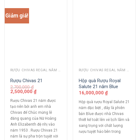
Giảm giá!
RƯỢU CHIVAS REGAL NĂM CŨ
RƯỢU CHIVAS REGAL NĂM CŨ
Hộp quà Rượu Royal
Rượu Chivas 21
Salute 21 năm Blue
2,700,000
₫
2,500,000
₫
16,000,000
₫
Rượu Chivas 21 năm được
Hộp quà rượu Royal Salute 21
tạo nên bởi anh em nhà
năm đặc biệt , đây là phiên
Chivas để Chúc mừng lễ
bản Blue được nhà Chivas
đăng quang của Nữ Hoàng
thiết kế toát lên vẻ lịch lãm và
Anh Elizabenth đệ nhị vào
sang trọng với chất lượng
năm 1953 . Rượu Chivas 21
rượu tuyệt hảo bên trong
năm là sự pha trộn tuyệt vời