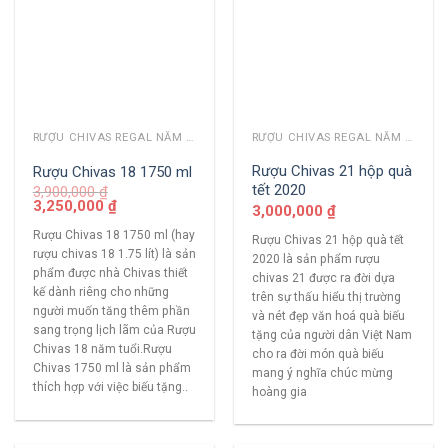
RƯỢU CHIVAS REGAL NĂM CŨ
RƯỢU CHIVAS REGAL NĂM CŨ
Rượu Chivas 21 hộp quà
Rượu Chivas 18 1750 ml
tết 2020
3,900,000
₫
3,250,000
₫
3,000,000
₫
Rượu Chivas 18 1750 ml (hay
Rượu Chivas 21 hộp quà tết
rượu chivas 18 1.75 lít) là sản
2020 là sản phẩm rượu
phẩm được nhà Chivas thiết
chivas 21 được ra đời dựa
kế dành riêng cho những
trên sự thấu hiểu thị trường
người muốn tăng thêm phần
và nét đẹp văn hoá quà biếu
sang trọng lịch lãm của Rượu
tặng của người dân Việt Nam
Chivas 18 năm tuổi.Rượu
cho ra đời món quà biếu
Chivas 1750 ml là sản phẩm
mang ý nghĩa chúc mừng
thích hợp với việc biếu tặng..
hoàng gia