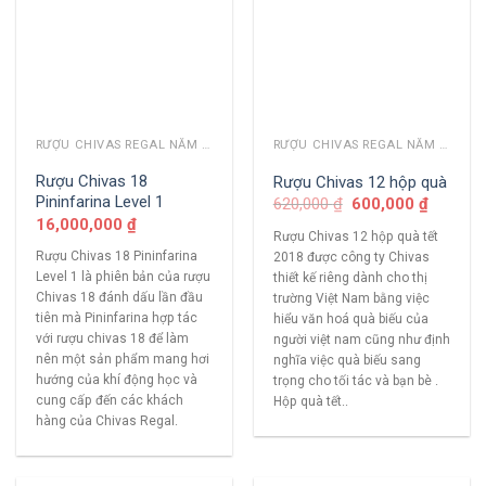
RƯỢU CHIVAS REGAL NĂM CŨ
RƯỢU CHIVAS REGAL NĂM CŨ
Rượu Chivas 18
Rượu Chivas 12 hộp quà
Pininfarina Level 1
620,000
₫
600,000
₫
16,000,000
₫
Rượu Chivas 12 hộp quà tết
Rượu Chivas 18 Pininfarina
2018 được công ty Chivas
Level 1 là phiên bản của rượu
thiết kế riêng dành cho thị
Chivas 18 đánh dấu lần đầu
trường Việt Nam bằng việc
tiên mà Pininfarina hợp tác
hiểu văn hoá quà biếu của
với rượu chivas 18 để làm
người việt nam cũng như định
nên một sản phẩm mang hơi
nghĩa việc quà biếu sang
hướng của khí động học và
trọng cho tối tác và bạn bè .
cung cấp đến các khách
Hộp quà tết..
hàng của Chivas Regal.