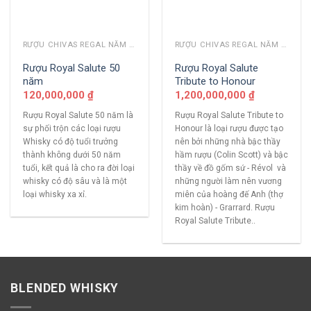
RƯỢU CHIVAS REGAL NĂM CŨ
RƯỢU CHIVAS REGAL NĂM CŨ
Rượu Royal Salute 50
Rượu Royal Salute
năm
Tribute to Honour
120,000,000
₫
1,200,000,000
₫
Rượu Royal Salute 50 năm là
Rượu Royal Salute Tribute to
sự phối trộn các loại rượu
Honour là loại rượu được tạo
Whisky có độ tuổi trưởng
nên bởi những nhà bậc thầy
thành không dưới 50 năm
hầm rượu (Colin Scott) và bậc
tuổi, kết quả là cho ra đời loại
thầy về đồ gốm sứ - Révol và
whisky có độ sâu và là một
những người làm nên vương
loại whisky xa xỉ.
miên của hoàng đế Anh (thợ
kim hoàn) - Grarrard. Rượu
Royal Salute Tribute..
BLENDED WHISKY