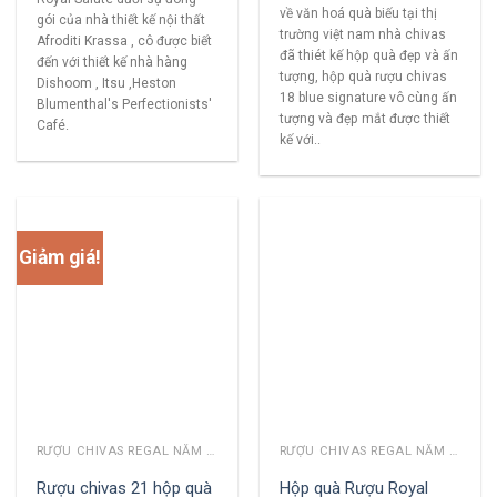
về văn hoá quà biếu tại thị
gói của nhà thiết kế nội thất
trường việt nam nhà chivas
Afroditi Krassa , cô được biết
đã thiét kế hộp quà đẹp và ấn
đến với thiết kế nhà hàng
tượng, hộp quà rượu chivas
Dishoom , Itsu ,Heston
18 blue signature vô cùng ấn
Blumenthal's Perfectionists'
tượng và đẹp mắt được thiết
Café.
kế với..
Giảm giá!
RƯỢU CHIVAS REGAL NĂM CŨ
RƯỢU CHIVAS REGAL NĂM CŨ
Rượu chivas 21 hộp quà
Hộp quà Rượu Royal