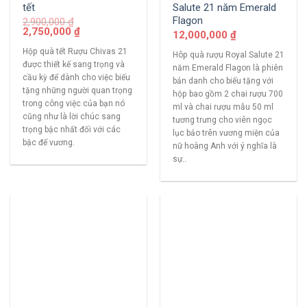
tết
Salute 21 năm Emerald
Flagon
2,900,000
₫
2,750,000
₫
12,000,000
₫
Hộp quà tết Rượu Chivas 21
Hôp quà rượu Royal Salute 21
được thiết kế sang trọng và
năm Emerald Flagon là phiên
cầu kỳ để dành cho việc biếu
bản danh cho biếu tặng với
tặng những người quan trọng
hộp bao gồm 2 chai rượu 700
trong công việc của bạn nó
ml và chai rượu mẫu 50 ml
cũng như là lời chúc sang
tương trưng cho viên ngọc
trọng bậc nhất đối với các
lục bảo trên vương miện của
bậc đế vương.
nữ hoàng Anh với ý nghĩa là
sự..