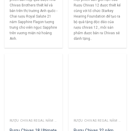
Chivas Brothers thiết kế và
Rượu Chivas 12 được thiết kế
bán trên thị trường Anh quốc -
cùng với tổ chức Starkey
Chai rượu Royal Salute 21
Hearing Foundation để tạo ra
năm Sapphire Flagon tượng
bộ quà tặng độc đáo của
trưng cho viên ngọc Sapphire
rượu chivas 12 , mỗi sản
trên vương miện nữ hoàng
phẩm được bán ra Chivas sẽ
Anh.
dành tặng..
RƯỢU CHIVAS REGAL NĂM CŨ
RƯỢU CHIVAS REGAL NĂM CŨ
Rượu Chivas 18 Ultimate
Rượu Chivas 32 năm