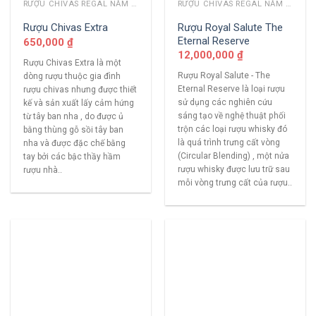
RƯỢU CHIVAS REGAL NĂM CŨ
RƯỢU CHIVAS REGAL NĂM CŨ
Rượu Royal Salute The
Rượu Chivas Extra
Eternal Reserve
650,000
₫
12,000,000
₫
Rượu Chivas Extra là một
Rượu Royal Salute - The
dòng rượu thuộc gia đình
Eternal Reserve là loại rượu
rượu chivas nhưng được thiết
sử dụng các nghiên cứu
kế và sản xuất lấy cảm hứng
sáng tạo về nghệ thuật phối
từ tây ban nha , do được ủ
trộn các loại rượu whisky đó
bằng thùng gỗ sồi tây ban
là quá trình trưng cất vòng
nha và được đặc chế bằng
(Circular Blending) , một nửa
tay bởi các bậc thầy hầm
rượu whisky được lưu trữ sau
rượu nhà..
mỗi vòng trưng cất của rượu..