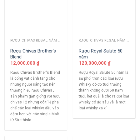
RƯỢU CHIVAS REGAL NĂM CŨ
RƯỢU CHIVAS REGAL NĂM CŨ
Rượu Chivas Brother’s
Rượu Royal Salute 50
Blend
năm
12,000,000
₫
120,000,000
₫
Rượu Chivas Brother's Blend
Rượu Royal Salute 50 năm là
là cống vật dành tặng cho
sự phối trộn các loại rượu
những người sáng tạo nên
Whisky có độ tuổi trưởng
thương hiệu rượu Chivas ,
thành không dưới 50 năm
sản phẩm gần giống với rượu
tuổi, kết quả là cho ra đời loại
chivas 12 nhưng có tỉ lệ pha
whisky có độ sâu và là một
chế các loại whisky đầu vào
loại whisky xa xỉ.
đậm hơn với các single Malt
từ Strathisla.