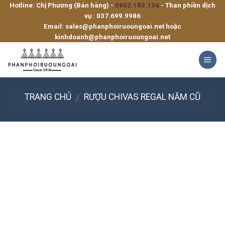
Hotline: Chị Phương (Bán hàng) -
0902.183.136
- Than phiền dịch
Skip
vụ :
037.699.9986
to
Email:
sales@phanphoiruoungoai.net
hoặc
content
kinhdoanh@phanphoiruoungoai.net
TRANG CHỦ
RƯỢU CHIVAS REGAL NĂM CŨ
/