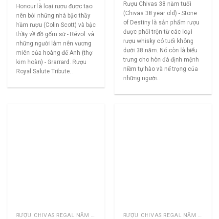
Rượu Chivas 38 năm tuổi
Honour là loại rượu được tạo
(Chivas 38 year old) - Stone
nên bởi những nhà bậc thầy
of Destiny là sản phẩm rượu
hầm rượu (Colin Scott) và bậc
được phối trộn từ các loại
thầy về đồ gốm sứ - Révol và
rượu whisky có tuổi không
những người làm nên vương
dưới 38 năm. Nó còn là biểu
miên của hoàng đế Anh (thợ
trưng cho hòn đá định mệnh
kim hoàn) - Grarrard. Rượu
niềm tự hào và nể trọng của
Royal Salute Tribute..
những người..
RƯỢU CHIVAS REGAL NĂM CŨ
RƯỢU CHIVAS REGAL NĂM CŨ