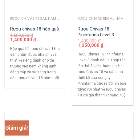
RƯỢU CHIVAS REGAL NĂM CŨ
RƯỢU CHIVAS REGAL NĂM CŨ
Rượu Chivas 18
Rượu chivas 18 hộp quà
Pininfarina Level 3
1,500,000
₫
1,400,000
₫
1,400,000
₫
1,250,000
₫
Hộp quà tết rượu chivas 18 là
Rượu Chivas 18 Pininfarina
sản phẩm được nhà chivas
Level 3 đánh dấu sự hợp tác
thiết kế riêng dành cho thị
lần thứ 3 giữa thương hiệu
trường việt nam khẳng định
rượu Chivas 18 và các nhà
đẳng cấp và sự sang trọng
thiết kế của công ty
của rượu chivas 18 năm tuổi
Pininfarina cho ra đời ấn bản
tuyệt vời nhất về rượu chivas
18 với giá thành khoảng 75$ .
Giảm giá!