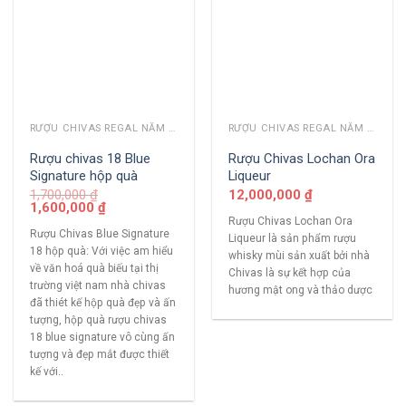
RƯỢU CHIVAS REGAL NĂM CŨ
RƯỢU CHIVAS REGAL NĂM CŨ
Rượu chivas 18 Blue
Rượu Chivas Lochan Ora
Signature hộp quà
Liqueur
1,700,000
₫
12,000,000
₫
1,600,000
₫
Rượu Chivas Lochan Ora
Rượu Chivas Blue Signature
Liqueur là sản phẩm rượu
18 hộp quà: Với việc am hiểu
whisky mùi sản xuất bởi nhà
về văn hoá quà biếu tại thị
Chivas là sự kết hợp của
trường việt nam nhà chivas
hương mật ong và thảo dược
đã thiét kế hộp quà đẹp và ấn
tượng, hộp quà rượu chivas
18 blue signature vô cùng ấn
tượng và đẹp mắt được thiết
kế với..