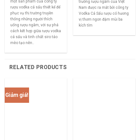
một sản phẩm của công ty
trường rượu ngâm của Việt
rượu vodka cá sấu thiết kế để
Nam được ra mắt bởi công ty
phục vụ thị trường truyền
Vodka Cá Sấu rượu có hương
thống những người thích
vị thơm ngon đậm mùi ba
uống rượu ngâm, với sự phá
kích tím
cách kết hợp giữa rượu vodka
cá sấu và tinh chất siro táo
mèo tạo nên..
RELATED PRODUCTS
Giảm giá!