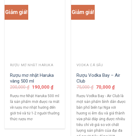
Giảm giá!
Giảm giá!
RƯỢU MƠ NHẬT HARUKA
VODKA CÁ SẤU
Rượu mơ nhật Haruka
Rượu Vodka Bay – Air
vàng 500 ml
Club
200,000
₫
190,000
₫
75,000
₫
70,000
₫
Rượu mơ Nhật Haruka 500 ml
Rượu Vodka Bay - Air Club là
là sản phẩm mới được ra mắt
một sản phẩm bình dân được
về rượu mơ nhật hướng đến
bán phổ biến tại Nga với
giới trẻ và từ 1-2 người thưởng
hương vị êm dịu và giá thành
thức rượu mơ
vừa phải đáp ứng được nhiêu
tiêu chí về giá so với chất
lượng sản phẩm của đại đa