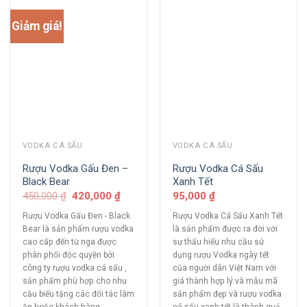
Giảm giá!
VODKA CÁ SẤU
VODKA CÁ SẤU
Rượu Vodka Gấu Đen –
Rượu Vodka Cá Sấu
Black Bear
Xanh Tết
450,000
₫
420,000
₫
95,000
₫
Rượu Vodka Gấu Đen - Black
Rượu Vodka Cá Sấu Xanh Tết
Bear là sản phẩm rượu vodka
là sản phẩm được ra đời với
cao cấp đến từ nga được
sự thấu hiểu nhu cầu sử
phân phối độc quyền bởi
dụng rượu Vodka ngày tết
công ty rượu vodka cá sấu ,
của người dân Việt Nam với
sản phẩm phù hợp cho nhu
giá thành hợp lý và mẫu mã
cầu biếu tặng các đối tác làm
sản phẩm đẹp và rượu vodka
ăn hoặc khách hàng.
cá sấu xanh tết là thành quả..