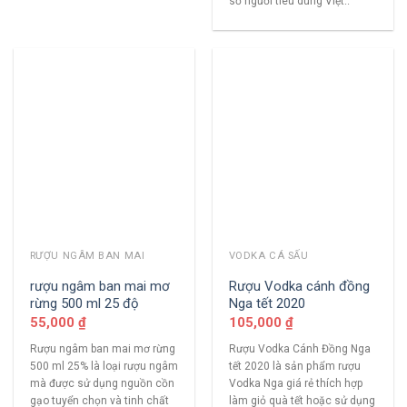
số người tiêu dùng Việt..
RƯỢU NGÂM BAN MAI
VODKA CÁ SẤU
rượu ngâm ban mai mơ
Rượu Vodka cánh đồng
rừng 500 ml 25 độ
Nga tết 2020
55,000
₫
105,000
₫
Rượu ngâm ban mai mơ rừng
Rượu Vodka Cánh Đồng Nga
500 ml 25% là loại rượu ngâm
tết 2020 là sản phẩm rượu
mà được sử dụng nguồn cồn
Vodka Nga giá rẻ thích hợp
gạo tuyển chọn và tinh chất
làm giỏ quà tết hoặc sử dụng