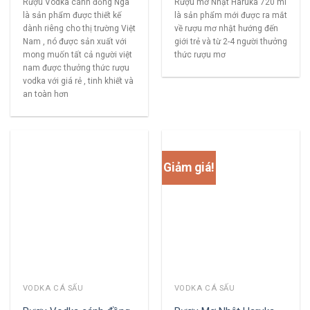
Rượu Vodka cánh đồng Nga
Rượu mơ Nhật Haruka 720 ml
là sản phẩm được thiết kế
là sản phẩm mới được ra mắt
dành riêng cho thị trường Việt
về rượu mơ nhật hướng đến
Nam , nó được sản xuất với
giới trẻ và từ 2-4 người thưởng
mong muốn tất cả người việt
thức rượu mơ
nam được thưởng thức rượu
vodka với giá rẻ , tinh khiết và
an toàn hơn
Giảm giá!
VODKA CÁ SẤU
VODKA CÁ SẤU