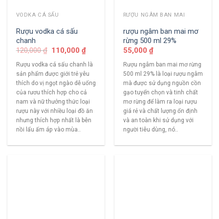
VODKA CÁ SẤU
RƯỢU NGÂM BAN MAI
Rượu vodka cá sấu
rượu ngâm ban mai mơ
chanh
rừng 500 ml 29%
120,000
₫
110,000
₫
55,000
₫
Rượu vodka cá sấu chanh là
Rượu ngâm ban mai mơ rừng
sản phẩm được giới trẻ yêu
500 ml 29% là loại rượu ngâm
thích do vị ngọt ngào dễ uống
mà được sử dụng nguồn cồn
của rươu thích hợp cho cả
gạo tuyển chọn và tinh chất
nam và nữ thưởng thức loại
mơ rừng để làm ra loại rượu
rượu này với nhiều loại đồ ăn
giá rẻ và chất lượng ổn định
nhưng thích hợp nhất là bên
và an toàn khi sử dụng với
nồi lẩu ấm áp vào mùa..
người tiêu dùng, nó..