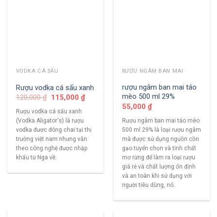
VODKA CÁ SẤU
RƯỢU NGÂM BAN MAI
rượu ngâm ban mai táo
Rượu vodka cá sấu xanh
mèo 500 ml 29%
120,000
₫
115,000
₫
55,000
₫
Rượu vodka cá sấu xanh
Rượu ngâm ban mai táo mèo
(Vodka Aligator's) là rượu
500 ml 29% là loại rượu ngâm
vodka được đóng chai tại thị
mà được sử dụng nguồn cồn
trường việt nam nhưng vẫn
gạo tuyển chọn và tinh chất
theo công nghệ được nhập
mơ rừng để làm ra loại rượu
khẩu từ Nga về.
giá rẻ và chất lượng ổn định
và an toàn khi sử dụng với
người tiêu dùng, nó..