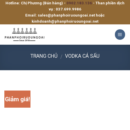
Hotline: Chị Phương (Bán hàng) -
0902.183.136
- Than phiền dịch
Skip
vụ :
037.699.9986
to
Email:
sales@phanphoiruoungoai.net
hoặc
content
kinhdoanh@phanphoiruoungoai.net
TRANG CHỦ
VODKA CÁ SẤU
/
Giảm giá!