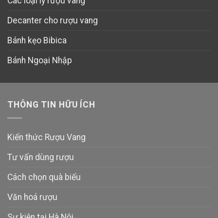
Các loại ly rượu vang
Decanter cho rượu vang
Bánh kẹo Bibica
Bánh Ngoại Nhập
THÔNG TIN HỮU ÍCH
Kiến thức Rượu Vang
Tư vấn dùng rượu
Cách chọn quà biếu
Văn hoá rượu
Sự kiện tại Hà Nội