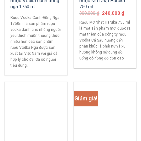
Rượu Vodka cánh đồng
Rượu Mơ Nhật Haruka
nga 1750 ml
750 ml
300,000
₫
240,000
₫
Rượu Vodka Cánh Đồng Nga
Rượu Mơ Nhật Haruka 750 ml
1750ml là sản phẩm rượu
là một sản phẩm mới được ra
vodka dành cho những người
mắt thêm của công ty rượu
yêu thích muốn thưởng thức
Vodka Cá Sấu hướng đến
nhiều hơn các sản phẩm
phân khúc là phái nữ và xu
rượu Vodka Nga được sản
hướng không sử dụng đồ
xuất tại Việt Nam với giá cả
uống có nồng độ cồn cao
hợp lý cho đại đa số người
tiêu dùng.
Giảm giá!