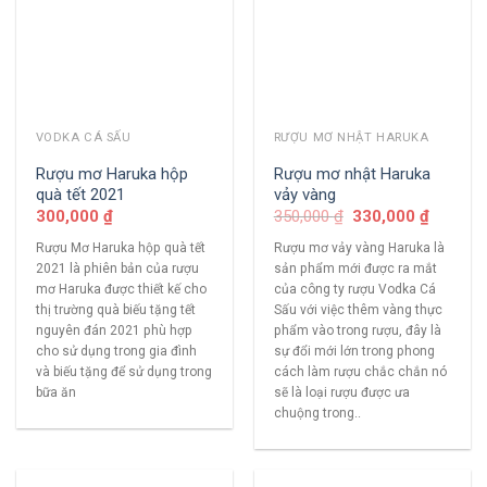
VODKA CÁ SẤU
RƯỢU MƠ NHẬT HARUKA
Rượu mơ Haruka hộp
Rượu mơ nhật Haruka
quà tết 2021
vảy vàng
300,000
₫
350,000
₫
330,000
₫
Rượu Mơ Haruka hộp quà tết
Rượu mơ vảy vàng Haruka là
2021 là phiên bản của rượu
sản phẩm mới được ra mắt
mơ Haruka được thiết kế cho
của công ty rượu Vodka Cá
thị trường quà biếu tặng tết
Sấu với việc thêm vàng thực
nguyên đán 2021 phù hợp
phẩm vào trong rượu, đây là
cho sử dụng trong gia đình
sự đổi mới lớn trong phong
và biếu tặng để sử dụng trong
cách làm rượu chắc chắn nó
bữa ăn
sẽ là loại rượu được ưa
chuộng trong..