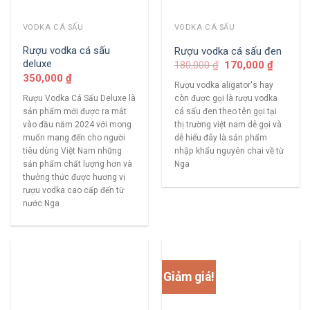
VODKA CÁ SẤU
VODKA CÁ SẤU
Rượu vodka cá sấu
Rượu vodka cá sấu đen
deluxe
180,000
₫
170,000
₫
350,000
₫
Rượu vodka aligator's hay
Rượu Vodka Cá Sấu Deluxe là
còn được gọi là rượu vodka
sản phẩm mới được ra mắt
cá sấu đen theo tên gọi tại
vào đầu năm 2024 với mong
thị trường việt nam dễ gọi và
muốn mang đến cho người
dễ hiểu đây là sản phẩm
tiêu dùng Việt Nam những
nhập khẩu nguyên chai về từ
sản phẩm chất lượng hơn và
Nga
thưởng thức được hương vị
rượu vodka cao cấp đến từ
nước Nga
Giảm giá!