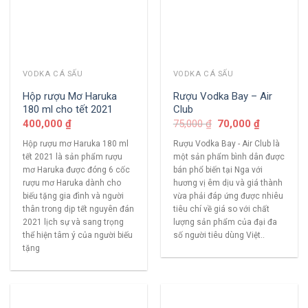
VODKA CÁ SẤU
VODKA CÁ SẤU
Hộp rượu Mơ Haruka
Rượu Vodka Bay – Air
180 ml cho tết 2021
Club
400,000
₫
75,000
₫
70,000
₫
Hộp rượu mơ Haruka 180 ml
Rượu Vodka Bay - Air Club là
tết 2021 là sản phẩm rượu
một sản phẩm bình dân được
mơ Haruka được đóng 6 cốc
bán phổ biến tại Nga với
rượu mơ Haruka dành cho
hương vị êm dịu và giá thành
biếu tặng gia đình và người
vừa phải đáp ứng được nhiêu
thân trong dịp tết nguyên đán
tiêu chí về giá so với chất
2021 lịch sự và sang trọng
lượng sản phẩm của đại đa
thể hiện tâm ý của người biếu
số người tiêu dùng Việt..
tặng