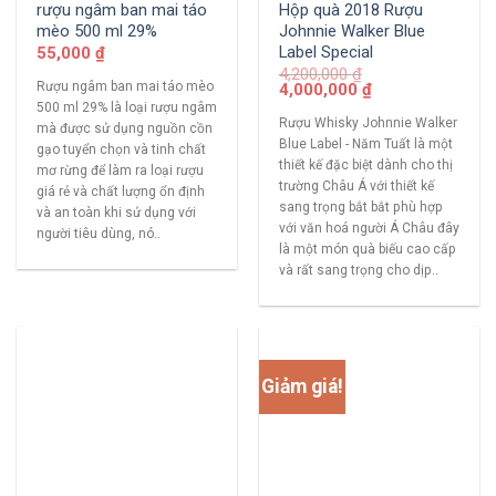
rượu ngâm ban mai táo
Hộp quà 2018 Rượu
mèo 500 ml 29%
Johnnie Walker Blue
Label Special
55,000
₫
4,200,000
₫
Rượu ngâm ban mai táo mèo
4,000,000
₫
500 ml 29% là loại rượu ngâm
Rượu Whisky Johnnie Walker
mà được sử dụng nguồn cồn
Blue Label - Năm Tuất là một
gạo tuyển chọn và tinh chất
thiết kế đặc biệt dành cho thị
mơ rừng để làm ra loại rượu
trường Châu Á với thiết kế
giá rẻ và chất lượng ổn định
sang trọng bắt bắt phù hợp
và an toàn khi sử dụng với
với văn hoá người Á Châu đây
người tiêu dùng, nó..
là một món quà biếu cao cấp
và rất sang trọng cho dịp..
Giảm giá!