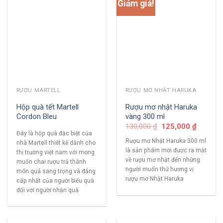
Giảm giá!
RƯỢU MARTELL
RƯỢU MƠ NHẬT HARUKA
Hộp quà tết Martell
Rượu mơ nhật Haruka
Cordon Bleu
vàng 300 ml
130,000
₫
125,000
₫
Đây là hộp quà đặc biệt của
Rượu mơ Nhật Haruka 300 ml
nhà Martell thiết kế dành cho
là sản phẩm mới được ra mắt
thị trường việt nam với mong
về rượu mơ nhật đến những
muốn chai rượu trả thành
người muốn thử hương vị
món quá sang trọng và đẳng
rượu mơ Nhật Haruka
cấp nhất của người biếu quà
đối với người nhận quà