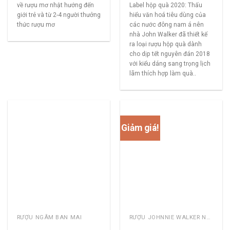
về rượu mơ nhật hướng đến
Label hộp quà 2020: Thấu
giới trẻ và từ 2-4 người thưởng
hiểu văn hoá tiêu dùng của
thức rượu mơ
các nước đông nam á nên
nhà John Walker đã thiết kế
ra loại rượu hộp quà dành
cho dịp tết nguyên đán 2018
với kiểu dáng sang trọng lịch
lãm thích hợp làm quà..
Giảm giá!
RƯỢU NGÂM BAN MAI
RƯỢU JOHNNIE WALKER NĂM CŨ