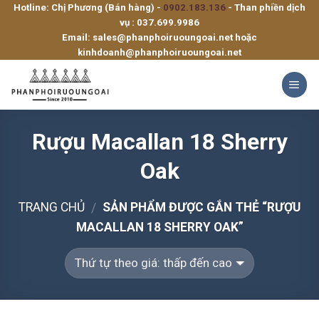
Hotline: Chị Phương (Bán hàng) -
0902.183.136
- Than phiền dịch
Skip
vụ :
037.699.9986
to
Email:
sales@phanphoiruoungoai.net
hoặc
content
kinhdoanh@phanphoiruoungoai.net
Rượu Macallan 18 Sherry
Oak
TRANG CHỦ
SẢN PHẨM ĐƯỢC GẮN THẺ “RƯỢU
/
MACALLAN 18 SHERRY OAK”