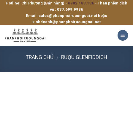
Hotline: Chị Phương (Bán hàng) -
0902.183.136
- Than phiền dịch
Skip
vụ :
037.699.9986
to
Email:
sales@phanphoiruoungoai.net
hoặc
content
kinhdoanh@phanphoiruoungoai.net
TRANG CHỦ
RƯỢU GLENFIDDICH
/