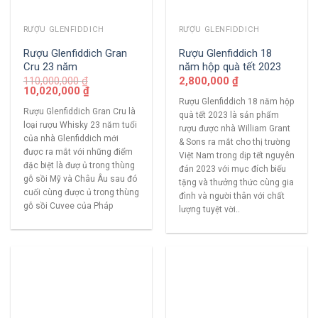
RƯỢU GLENFIDDICH
RƯỢU GLENFIDDICH
Rượu Glenfiddich Gran
Rượu Glenfiddich 18
Cru 23 năm
năm hộp quà tết 2023
110,000,000
₫
2,800,000
₫
10,020,000
₫
Rượu Glenfiddich 18 năm hộp
Rượu Glenfiddich Gran Cru là
quà tết 2023 là sản phẩm
loại rượu Whisky 23 năm tuổi
rượu được nhà William Grant
của nhà Glenfiddich mới
& Sons ra mắt cho thị trường
được ra mắt với những điểm
Việt Nam trong dịp tết nguyên
đặc biệt là đượ ủ trong thùng
đán 2023 với mục đích biếu
gỗ sồi Mỹ và Châu Âu sau đó
tặng và thưởng thức cùng gia
cuối cùng được ủ trong thùng
đình và người thân với chất
gỗ sồi Cuvee của Pháp
lượng tuyệt vời..