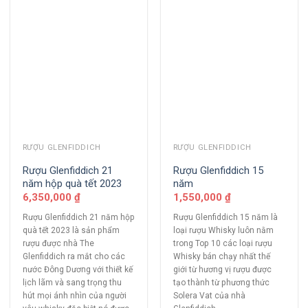
RƯỢU GLENFIDDICH
RƯỢU GLENFIDDICH
Rượu Glenfiddich 21
Rượu Glenfiddich 15
năm hộp quà tết 2023
năm
6,350,000
₫
1,550,000
₫
Rượu Glenfiddich 21 năm hộp
Rượu Glenfiddich 15 năm là
quà tết 2023 là sản phẩm
loại rượu Whisky luôn nằm
rượu được nhà The
trong Top 10 các loại rượu
Glenfiddich ra mắt cho các
Whisky bán chạy nhất thế
nước Đông Dương với thiết kế
giới từ hương vị rượu được
lịch lãm và sang trọng thu
tạo thành từ phương thức
hút mọi ánh nhìn của người
Solera Vat của nhà