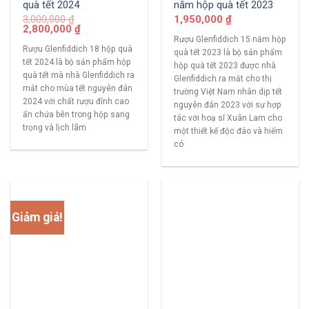
quà tết 2024
năm hộp quà tết 2023
3,000,000
₫
1,950,000
₫
2,800,000
₫
Rượu Glenfiddich 15 năm hộp
Rượu Glenfiddich 18 hộp quà
quà tết 2023 là bộ sản phẩm
tết 2024 là bộ sản phẩm hộp
hộp quà tết 2023 được nhà
quà tết mà nhà Glenfiddich ra
Glenfiddich ra mắt cho thị
mắt cho mùa tết nguyên đán
trường Việt Nam nhân dịp tết
2024 với chất rượu đỉnh cao
nguyên đán 2023 với sự hợp
ẩn chứa bên trong hộp sang
tác với hoạ sĩ Xuân Lam cho
trọng và lịch lãm
một thiết kế độc đáo và hiếm
có
Giảm giá!