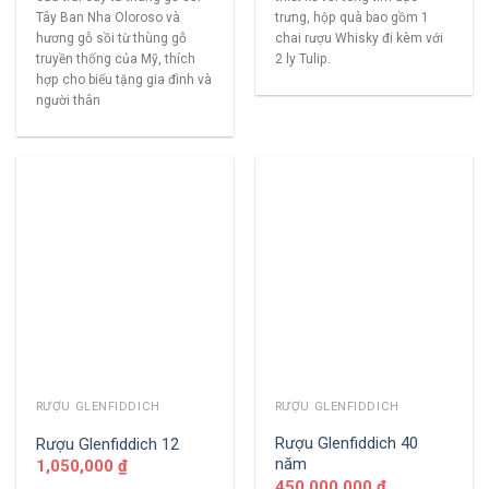
Tây Ban Nha Oloroso và
trưng, hộp quà bao gồm 1
hương gỗ sồi từ thùng gỗ
chai rượu Whisky đi kèm với
truyền thống của Mỹ, thích
2 ly Tulip.
hợp cho biếu tặng gia đình và
người thân
RƯỢU GLENFIDDICH
RƯỢU GLENFIDDICH
Rượu Glenfiddich 40
Rượu Glenfiddich 12
năm
1,050,000
₫
450,000,000
₫