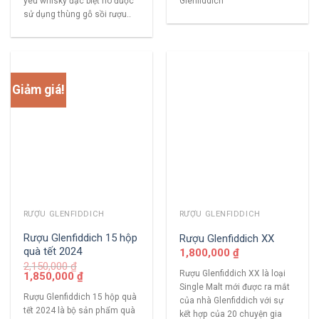
yêu whisky đặc biệt nó được
Glenfiddich
sử dụng thùng gỗ sồi rượu..
Giảm giá!
RƯỢU GLENFIDDICH
RƯỢU GLENFIDDICH
Rượu Glenfiddich 15 hộp
Rượu Glenfiddich XX
quà tết 2024
1,800,000
₫
2,150,000
₫
Rượu Glenfiddich XX là loại
1,850,000
₫
Single Malt mới được ra mắt
Rượu Glenfiddich 15 hộp quà
của nhà Glenfiddich với sự
tết 2024 là bộ sản phẩm quà
kết hợp của 20 chuyện gia