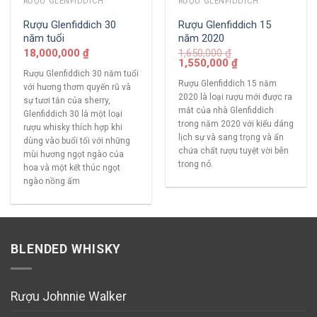
RƯỢU GLENFIDDICH
RƯỢU GLENFIDDICH
Rượu Glenfiddich 30
Rượu Glenfiddich 15
năm tuổi
năm 2020
18,000,000
₫
1,650,000
₫
1,550,000
₫
Rượu Glenfiddich 30 năm tuổi
Rượu Glenfiddich 15 năm
với hương thơm quyến rũ và
2020 là loại rượu mới được ra
sự tươi tắn của sherry,
mắt của nhà Glenfiddich
Glenfiddich 30 là một loại
trong năm 2020 với kiểu dáng
rượu whisky thích hợp khi
lịch sự và sang trọng và ẩn
dùng vào buổi tối với những
chứa chất rượu tuyệt vời bên
mùi hương ngọt ngào của
trong nó.
hoa và một kết thúc ngọt
ngào nồng ấm
BLENDED WHISKY
Rượu Johnnie Walker