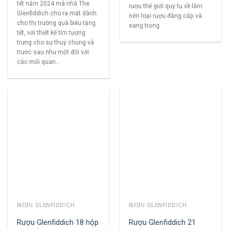
tết năm 2024 mà nhà The
rượu thế giới quy tụ về làm
Glenfiddich cho ra mắt dành
nên loại rượu đẳng cấp và
cho thị trường quà biếu tặng
sang trọng
tết, với thiết kế tím tượng
trưng cho sự thuỷ chung và
trước sau như một đối với
các mối quan..
RƯỢU GLENFIDDICH
RƯỢU GLENFIDDICH
Rượu Glenfiddich 18 hộp
Rượu Glenfiddich 21