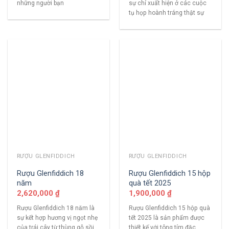
những người bạn
sự chỉ xuất hiện ở các cuộc
tụ họp hoành tráng thật sự
RƯỢU GLENFIDDICH
RƯỢU GLENFIDDICH
Rượu Glenfiddich 18
Rượu Glenfiddich 15 hộp
năm
quà tết 2025
2,620,000
₫
1,900,000
₫
Rượu Glenfiddich 18 năm là
Rượu Glenfiddich 15 hộp quà
sự kết hợp hương vị ngọt nhẹ
tết 2025 là sản phẩm được
của trái cây từ thùng gỗ sồi
thiết kế với tông tím đặc