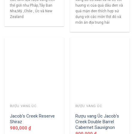
thế giới như Pháp,Tây Ban
hương vị của quả dâu đen và
Nha,Mỹ ,Chile , Úc và New
quả mận đen thích hợp sử
Zealand
dụng với các món thịt đỏ và
món ăn địa trung hải
RƯỢU VANG ÚC
RƯỢU VANG ÚC
Jacob’s Creek Reserve
Rượu vang Úc Jacob’s
Shiraz
Creek Double Barrel
Cabernet Sauvignon
980,000
₫
900,000
₫