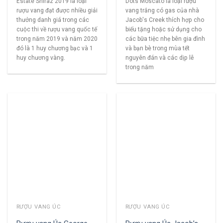
Estate Shiraz 2019 là loại
Dots Moscato là loại rượu
rượu vang đạt được nhiều giải
vang trắng có gas của nhà
thưởng danh giá trong các
Jacob's Creek thích hợp cho
cuộc thi về rượu vang quốc tế
biếu tặng hoặc sử dụng cho
trong năm 2019 và năm 2020
các bữa tiệc nhẹ bên gia đình
đó là 1 huy chương bạc và 1
và bạn bè trong mùa tết
huy chương vàng.
nguyên đán và các dịp lễ
trong năm
RƯỢU VANG ÚC
RƯỢU VANG ÚC