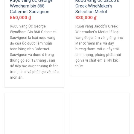
Rượu vang Úc George
Rượu vang Úc Jacob’s
Wyndham bin 868
Creek WineMaker’s
Cabernet Sauvignon
Selection Merlot
560,000
₫
380,000
₫
Rượu vang Úc George
Rượu vang Jacob's Creek
Wyndham Bin 868 Cabernet
Winemaker's Merlot là loại
Sauvignon là loại rượu vang
vang được làm với giống nho
đỏ của úc được làm hoàn
Merlot mềm mại và đầy
toàn bằng nho Cabernet
hương thơm với vị cây trái
Sauvignon và được ủ trong
chín mọng, phảng phất mùi
thùng gỗ sồi 12 tháng , sau
gỗ và vị chát êm ái khi kết
đó tiếp tục được trưởng thành
thúc
trong chai và phù hợp với các
món ăn..