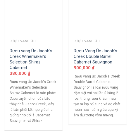
RƯỢU VANG ÚC
RƯỢU VANG ÚC
Rượu vang Úc Jacob’s
Rượu Vang Úc Jacob’s
Creek Winemaker’s
Creek Double Barrel
Selection Shiraz
Cabernet Sauvignon
Cabernet
900,000
₫
380,000
₫
Rượu vang úc Jacob's Creek
Rượu vang Úc Jacob's Creek
Double Barrel Cabernet
Winemaker's Selection
Sauvignon là loại rượu vang
Shiraz Cabernet là sản phẩm
đặc biệt với hai lần ủ bằng 2
được tuyển chọn của bậc
loại thùng rượu khác nhau
thầy nhà Jacob Creek , đây
tạo ra lớp bổ sung và độ chát
là bản phối kết hợp giữa hai
hoàn hảo , cảm giác cực kỳ
giống nho đó là Cabernet
êm dịu trong vòm miệng.
Sauvignon và Shiraz