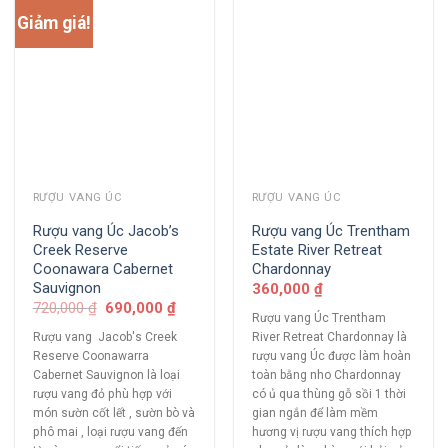
Giảm giá!
RƯỢU VANG ÚC
RƯỢU VANG ÚC
Rượu vang Úc Jacob’s
Rượu vang Úc Trentham
Creek Reserve
Estate River Retreat
Coonawara Cabernet
Chardonnay
Sauvignon
360,000
₫
720,000
₫
690,000
₫
Rượu vang Úc Trentham
Rượu vang Jacob's Creek
River Retreat Chardonnay là
Reserve Coonawarra
rượu vang Úc được làm hoàn
Cabernet Sauvignon là loại
toàn bằng nho Chardonnay
rượu vang đỏ phù hợp với
có ủ qua thùng gỗ sồi 1 thời
món sườn cốt lết , sườn bò và
gian ngắn để làm mềm
phô mai , loại rượu vang đến
hương vị rượu vang thích hợp