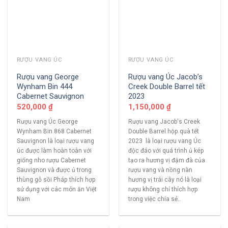
RƯỢU VANG ÚC
RƯỢU VANG ÚC
Rượu vang George
Rượu vang Úc Jacob’s
Wynham Bin 444
Creek Double Barrel tết
Cabernet Sauvignon
2023
520,000
₫
1,150,000
₫
Rượu vang Úc George
Rượu vang Jacob's Creek
Wynham Bin 868 Cabernet
Double Barrel hộp quà tết
Sauvignon là loại rượu vang
2023 là loại rượu vang Úc
úc được làm hoàn toàn với
độc đáo với quá trình ủ kép
giống nho rượu Cabernet
tạo ra hương vị đậm đà của
Sauvignon và được ủ trong
rượu vang và nồng nàn
thùng gỗ sồi Pháp thích hợp
hương vị trái cây nó là loại
sử dụng với các món ăn Việt
rượu không chỉ thích hợp
Nam
trong việc chia sẻ..