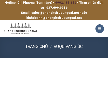
Hotline: Chị Phương (Bán hàng) -
0902.183.136
- Than phiền dịch
Skip
vụ :
037.699.9986
to
Email:
sales@phanphoiruoungoai.net
hoặc
content
kinhdoanh@phanphoiruoungoai.net
TRANG CHỦ
RƯỢU VANG ÚC
/