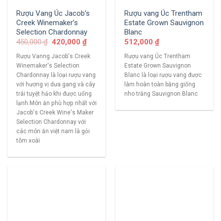
Rượu Vang Úc Jacob’s
Rượu vang Úc Trentham
Creek Winemaker’s
Estate Grown Sauvignon
Selection Chardonnay
Blanc
450,000
₫
420,000
₫
512,000
₫
Rượu Vanng Jacob's Creek
Rượu vang Úc Trentham
Winemaker's Selection
Estate Grown Sauvignon
Chardonnay là loại rượu vang
Blanc là loại rượu vang được
với hương vị dưa gang và cây
làm hoàn toàn bằng giống
trái tuyệt hảo khi được uống
nho trắng Sauvignon Blanc
lạnh.Món ăn phù hợp nhất với
Jacob's Creek Wine's Maker
Selection Chardonnay với
các món ăn việt nam là gỏi
tôm xoài