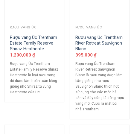
RƯỢU VANG ÚC
RƯỢU VANG ÚC
Rượu vang Úc Trentham
Rượu vang Úc Trentham
Estate Family Reserve
River Retreat Sauvignon
Shiraz Heathcote
Blanc
1,200,000
₫
395,000
₫
Rượu vang Úc Trentham
Rượu vang Úc Trentham
Estate Family Reserve Shiraz
River Retreat Sauvignon
Heathcote là loại rượu vang
Blanc là rượu vang được làm
đỏ được làm hoàn toàn bằng
bằng giống nho rượu
giống nho Shiraz từ vùng
Sauvignon Blanc thích hợp
Heathcote của Úc
sử dụng cho các món hải
sản và đây cũng là dòng rượu
vang mới được ra mắt bởi
nhà Trentham