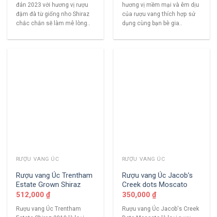
đán 2023 với hương vị rượu
hương vị mềm mại và êm dịu
đậm đà từ giống nho Shiraz
của rượu vang thích hợp sử
chắc chắn sẽ làm mê lòng..
dụng cùng bạn bè gia..
RƯỢU VANG ÚC
RƯỢU VANG ÚC
Rượu vang Úc Trentham
Rượu vang Úc Jacob’s
Estate Grown Shiraz
Creek dots Moscato
512,000
₫
350,000
₫
Rượu vang Úc Trentham
Rượu vang Úc Jacob's Creek