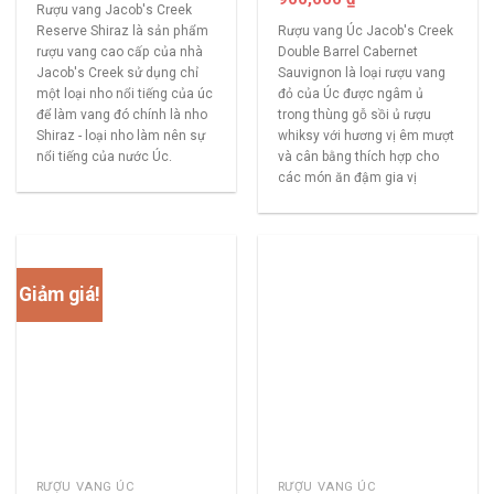
Rượu vang Jacob's Creek
Reserve Shiraz là sản phẩm
Rượu vang Úc Jacob's Creek
rượu vang cao cấp của nhà
Double Barrel Cabernet
Jacob's Creek sử dụng chỉ
Sauvignon là loại rượu vang
một loại nho nổi tiếng của úc
đỏ của Úc được ngâm ủ
để làm vang đó chính là nho
trong thùng gỗ sồi ủ rượu
Shiraz - loại nho làm nên sự
whiksy với hương vị êm mượt
nổi tiếng của nước Úc.
và cân bằng thích hợp cho
các món ăn đậm gia vị
Giảm giá!
RƯỢU VANG ÚC
RƯỢU VANG ÚC