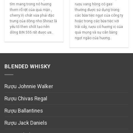
tím mang trong nó hương
rượu vang hồng có gas
thơm rõ rệt của quả mận ,
thường được sử dụng trong
cherry.Vị chát vừa phải đặc
các bữa tiệc ngọt của công ty
trưng của dòng nho Shiraz là
hoặc trong các bữa tiệc với
yếu tố then chốt tạo nên
trái cây, rượu có hương vị của
dòng BIN 555 rất được ưa..
quả mọng và sự cân bằng
ngọt ngào của hương..
BLENDED WHISKY
Rượu Johnnie Walker
Rượu Chivas Regal
Rượu Ballantines
Rượu Jack Daniels