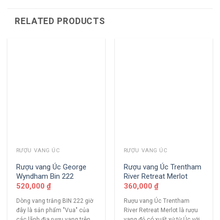
RELATED PRODUCTS
RƯỢU VANG ÚC
RƯỢU VANG ÚC
Rượu vang Úc George
Rượu vang Úc Trentham
Wyndham Bin 222
River Retreat Merlot
520,000
₫
360,000
₫
Dòng vang trắng BIN 222 giờ
Rượu vang Úc Trentham
đây là sản phẩm "Vua" của
River Retreat Merlot là rượu
các lãnh địa rượu vang trên
vang đỏ có xuất xứ từ Úc với