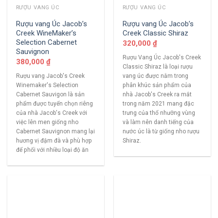
RƯỢU VANG ÚC
RƯỢU VANG ÚC
Rượu vang Úc Jacob’s
Rượu vang Úc Jacob’s
Creek WineMaker’s
Creek Classic Shiraz
Selection Cabernet
320,000
₫
Sauvignon
Rượu Vang Úc Jacob's Creek
380,000
₫
Classic Shiraz là loại rượu
Rượu vang Jacob's Creek
vang úc được nằm trong
Winemaker's Selection
phân khúc sản phẩm của
Cabernet Sauvigon là sản
nhà Jacob's Creek ra mắt
phẩm được tuyển chọn riêng
trong năm 2021 mang đặc
của nhà Jacob's Creek với
trưng của thổ nhưỡng vùng
việc lên men giống nho
và làm nên danh tiếng của
Cabernet Sauvignon mang lại
nước úc là từ giống nho rượu
hương vị đậm đà và phù hợp
Shiraz.
để phối với nhiều loại độ ăn