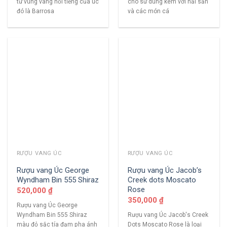
từ vùng vang nổi tiếng của úc
cho sử dùng kèm với hải sản
đó là Barrosa
và các món cá
RƯỢU VANG ÚC
RƯỢU VANG ÚC
Rượu vang Úc George
Rượu vang Úc Jacob’s
Wyndham Bin 555 Shiraz
Creek dots Moscato
Rose
520,000
₫
350,000
₫
Rượu vang Úc George
Wyndham Bin 555 Shiraz
Rượu vang Úc Jacob's Creek
màu đỏ sắc tía đạm pha ánh
Dots Moscato Rose là loại