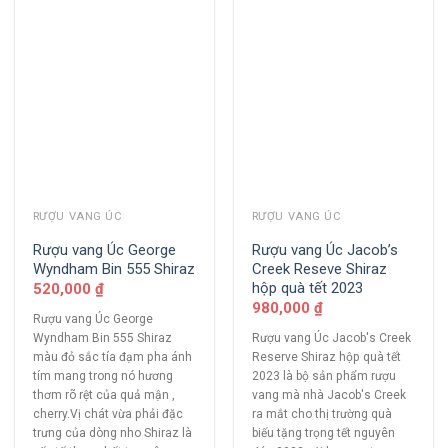
RƯỢU VANG ÚC
RƯỢU VANG ÚC
Rượu vang Úc George
Rượu vang Úc Jacob’s
Wyndham Bin 555 Shiraz
Creek Reseve Shiraz
hộp quà tết 2023
520,000
₫
980,000
₫
Rượu vang Úc George
Wyndham Bin 555 Shiraz
Rượu vang Úc Jacob's Creek
màu đỏ sắc tía đạm pha ánh
Reserve Shiraz hộp quà tết
tím mang trong nó hương
2023 là bộ sản phẩm rượu
thơm rõ rệt của quả mận ,
vang mà nhà Jacob's Creek
cherry.Vị chát vừa phải đặc
ra mắt cho thị trường quà
trưng của dòng nho Shiraz là
biếu tặng trọng tết nguyên