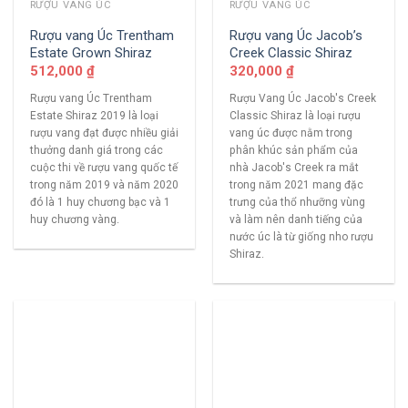
RƯỢU VANG ÚC
RƯỢU VANG ÚC
Rượu vang Úc Trentham
Rượu vang Úc Jacob’s
Estate Grown Shiraz
Creek Classic Shiraz
512,000
₫
320,000
₫
Rượu vang Úc Trentham
Rượu Vang Úc Jacob's Creek
Estate Shiraz 2019 là loại
Classic Shiraz là loại rượu
rượu vang đạt được nhiều giải
vang úc được nằm trong
thưởng danh giá trong các
phân khúc sản phẩm của
cuộc thi về rượu vang quốc tế
nhà Jacob's Creek ra mắt
trong năm 2019 và năm 2020
trong năm 2021 mang đặc
đó là 1 huy chương bạc và 1
trưng của thổ nhưỡng vùng
huy chương vàng.
và làm nên danh tiếng của
nước úc là từ giống nho rượu
Shiraz.