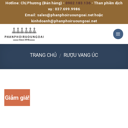
Hotline: Chị Phương (Bán hàng) -
0902.183.136
- Than phiền dịch
Skip
vụ :
037.699.9986
to
Email:
sales@phanphoiruoungoai.net
hoặc
content
kinhdoanh@phanphoiruoungoai.net
TRANG CHỦ
RƯỢU VANG ÚC
/
Giảm giá!