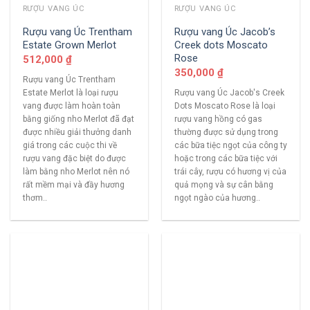
RƯỢU VANG ÚC
RƯỢU VANG ÚC
Rượu vang Úc Trentham
Rượu vang Úc Jacob’s
Estate Grown Merlot
Creek dots Moscato
Rose
512,000
₫
350,000
₫
Rượu vang Úc Trentham
Estate Merlot là loại rượu
Rượu vang Úc Jacob's Creek
vang được làm hoàn toàn
Dots Moscato Rose là loại
bằng giống nho Merlot đã đạt
rượu vang hồng có gas
được nhiều giải thưởng danh
thường được sử dụng trong
giá trong các cuộc thi về
các bữa tiệc ngọt của công ty
rượu vang đặc biệt do được
hoặc trong các bữa tiệc với
làm bằng nho Merlot nên nó
trái cây, rượu có hương vị của
rất mềm mại và đầy hương
quả mọng và sự cân bằng
thơm..
ngọt ngào của hương..