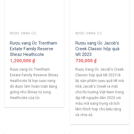
RƯỢU VANG ÚC
RƯỢU VANG ÚC
Rượu vang Úc Trentham
Rượu vang Úc Jacob’s
Estate Family Reserve
Creek Classic hộp quà
Shiraz Heathcote
tết 2023
1,200,000
₫
730,000
₫
Rượu vang Úc Trentham
Rượu Vang Úc Jacob's Creek
Estate Family Reserve Shiraz
Classic hộp quà tết 2023 là
Heathcote là loại rượu vang
bộ sản phẩm rượu quà tết mà
đỏ được làm hoàn toàn bằng
nhà Jacob's Creek ra mắt
giống nho Shiraz từ vùng
cho thị trường Việt Nam trong
Heathcote của Úc
dịp tết nguyên đán 2023 với
mẫu mã sang trọng và lịch
lãm thích hợp cho biếu tặng
và chia sẻ..