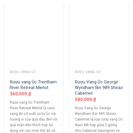
RƯỢU VANG ÚC
RƯỢU VANG ÚC
Rượu vang Úc Trentham
Rượu Vang Úc George
River Retreat Merlot
Wyndham Bin 989 Shiraz
Cabernet
360,000
₫
580,000
₫
Rượu vang Úc Trentham
River Retreat Merlot là rượu
Rượu Vang Úc George
vang đỏ có xuất xứ từ Úc với
Wyndham Bin 989 Shiraz
hương vị của quả dâu đen và
Cabernet là loại rượu vang Úc
quả mận đen thích hợp sử
được kết hợp giữa 2 giống
dụng với các món thịt đỏ và
nho Cabernet Sauvignon và