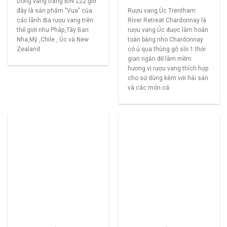
Dòng vang trắng BIN 222 giờ
đây là sản phẩm "Vua" của
Rượu vang Úc Trentham
các lãnh địa rượu vang trên
River Retreat Chardonnay là
thế giới như Pháp,Tây Ban
rượu vang Úc được làm hoàn
Nha,Mỹ ,Chile , Úc và New
toàn bằng nho Chardonnay
Zealand
có ủ qua thùng gỗ sồi 1 thời
gian ngắn để làm mềm
hương vị rượu vang thích hợp
cho sử dùng kèm với hải sản
và các món cá