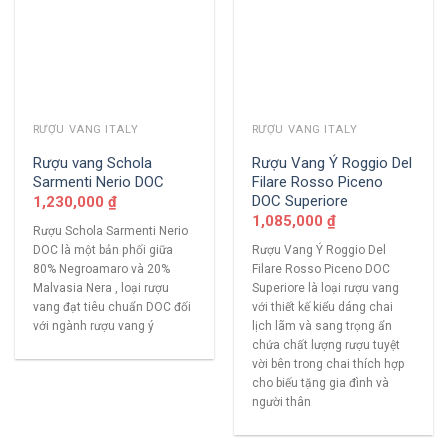
RƯỢU VANG ITALY
RƯỢU VANG ITALY
Rượu vang Schola
Rượu Vang Ý Roggio Del
Sarmenti Nerio DOC
Filare Rosso Piceno
DOC Superiore
1,230,000
₫
1,085,000
₫
Rượu Schola Sarmenti Nerio
DOC là một bản phối giữa
Rượu Vang Ý Roggio Del
80% Negroamaro và 20%
Filare Rosso Piceno DOC
Malvasia Nera , loại rượu
Superiore là loại rượu vang
vang đạt tiêu chuẩn DOC đối
với thiết kế kiểu dáng chai
với ngành rượu vang ý
lịch lãm và sang trọng ẩn
chứa chất lượng rượu tuyệt
vời bên trong chai thích hợp
cho biếu tặng gia đình và
người thân