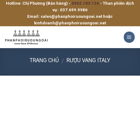
Hotline: Chị Phương (Bán hàng) -
0902.183.136
- Than phiền dịch
Skip
vụ :
037.699.9986
to
Email:
sales@phanphoiruoungoai.net
hoặc
content
kinhdoanh@phanphoiruoungoai.net
TRANG CHỦ
RƯỢU VANG ITALY
/