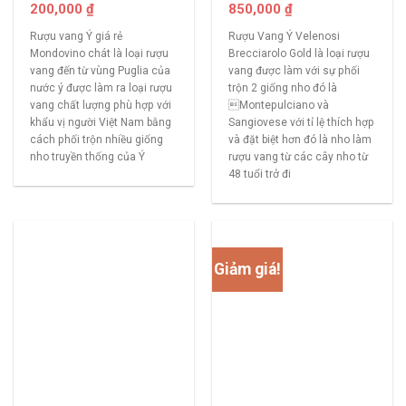
200,000
₫
850,000
₫
Rượu vang Ý giá rẻ
Rượu Vang Ý Velenosi
Mondovino chát là loại rượu
Brecciarolo Gold là loại rượu
vang đến từ vùng Puglia của
vang được làm với sự phối
nước ý được làm ra loại rượu
trộn 2 giống nho đó là
vang chất lượng phù hợp với
Montepulciano và
khẩu vị người Việt Nam bằng
Sangiovese với tỉ lệ thích hợp
cách phối trộn nhiều giống
và đặt biệt hơn đó là nho làm
nho truyền thống của Ý
rượu vang từ các cây nho từ
48 tuổi trở đi
Giảm giá!