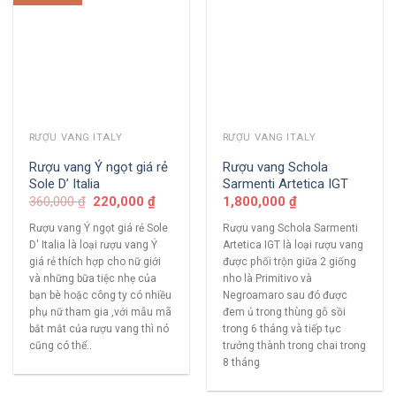
RƯỢU VANG ITALY
RƯỢU VANG ITALY
Rượu vang Ý ngọt giá rẻ
Rượu vang Schola
Sole D’ Italia
Sarmenti Artetica IGT
360,000
₫
220,000
₫
1,800,000
₫
Rượu vang Ý ngọt giá rẻ Sole
Rượu vang Schola Sarmenti
D' Italia là loại rượu vang Ý
Artetica IGT là loại rượu vang
giá rẻ thích hợp cho nữ giới
được phối trộn giữa 2 giống
và những bữa tiệc nhẹ của
nho là Primitivo và
bạn bè hoặc công ty có nhiều
Negroamaro sau đó được
phụ nữ tham gia ,với mẫu mã
đem ủ trong thùng gỗ sồi
bắt mắt của rượu vang thì nó
trong 6 tháng và tiếp tục
cũng có thể..
trưởng thành trong chai trong
8 tháng