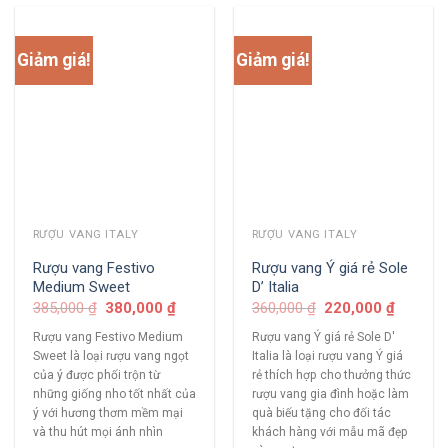
Giảm giá!
Giảm giá!
RƯỢU VANG ITALY
RƯỢU VANG ITALY
Rượu vang Festivo
Rượu vang Ý giá rẻ Sole
Medium Sweet
D’ Italia
385,000
₫
380,000
₫
360,000
₫
220,000
₫
Rượu vang Festivo Medium
Rượu vang Ý giá rẻ Sole D'
Sweet là loại rượu vang ngọt
Italia là loại rượu vang Ý giá
của ý được phối trộn từ
rẻ thích hợp cho thưởng thức
những giống nho tốt nhất của
rượu vang gia đình hoặc làm
ý với hương thơm mềm mại
quà biếu tặng cho đối tác
và thu hút mọi ánh nhìn
khách hàng với mẫu mã đẹp