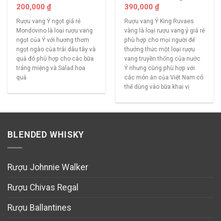
200,000
₫
390,000
₫
Rượu vang Ý ngọt giá rẻ
Rượu vang Ý King Ruvaes
Mondovino là loại rượu vang
vàng là loại rượu vang ý giá rẻ
ngọt của Ý với hương thơm
phù hợp cho mọi người để
ngọt ngào của trái dâu tây và
thưởng thức một loại rượu
quả đó phù hợp cho các bữa
vang truyền thống của nước
tráng miệng và Salad hoa
Ý nhưng cũng phù hợp với
quả
các món ăn của Việt Nam có
thể dùng vào bữa khai vị
BLENDED WHISKY
Rượu Johnnie Walker
Rượu Chivas Regal
Rượu Ballantines