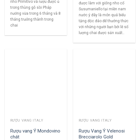
nho Primitivo và rượu được ủ
được làm với giống nho cổ
trong thùng gỗ sồi Pháp
Susumaniello tại miền nam
nướng vừa trong 6 tháng và 8
nước ý đây là món quá biếu
tháng trưởng thành trong
tặng độc đáo để thưởng thức
chai
với những người bạn bởi lẽ số
lượng chai được sản xuất..
RƯỢU VANG ITALY
RƯỢU VANG ITALY
Rượu vang Ý Mondovino
Rượu Vang Ý Velenosi
chát
Brecciarolo Gold