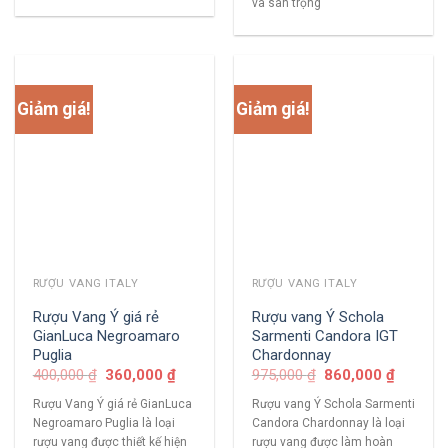
và san trọng
Giảm giá!
Giảm giá!
RƯỢU VANG ITALY
RƯỢU VANG ITALY
Rượu Vang Ý giá rẻ
Rượu vang Ý Schola
GianLuca Negroamaro
Sarmenti Candora IGT
Puglia
Chardonnay
400,000
₫
360,000
₫
975,000
₫
860,000
₫
Rượu Vang Ý giá rẻ GianLuca
Rượu vang Ý Schola Sarmenti
Negroamaro Puglia là loại
Candora Chardonnay là loại
rượu vang được thiết kế hiện
rượu vang được làm hoàn