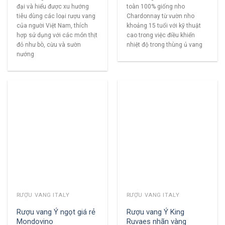
đại và hiểu được xu hướng
toàn 100% giống nho
tiêu dùng các loại rượu vang
Chardonnay từ vườn nho
của người Việt Nam, thích
khoảng 15 tuổi với kỹ thuật
hợp sử dụng với các món thịt
cao trong việc điều khiển
đỏ như bò, cừu và sườn
nhiệt độ trong thùng ủ vang
nướng
RƯỢU VANG ITALY
RƯỢU VANG ITALY
Rượu vang Ý ngọt giá rẻ
Rượu vang Ý King
Mondovino
Ruvaes nhãn vàng