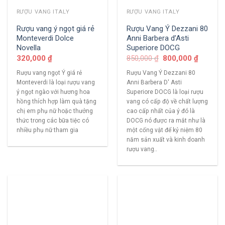
RƯỢU VANG ITALY
RƯỢU VANG ITALY
Rượu vang ý ngọt giá rẻ
Rượu Vang Ý Dezzani 80
Monteverdi Dolce
Anni Barbera d’Asti
Novella
Superiore DOCG
320,000
₫
850,000
₫
800,000
₫
Rượu vang ngọt Ý giá rẻ
Rượu Vang Ý Dezzani 80
Monteverdi là loại rượu vang
Anni Barbera D' Asti
ý ngọt ngào với hương hoa
Superiore DOCG là loại rượu
hồng thích hợp làm quà tặng
vang có cấp độ về chất lượng
chị em phụ nữ hoặc thưởng
cao cấp nhất của ý đó là
thức trong các bữa tiệc có
DOCG nó được ra mắt như là
nhiều phụ nữ tham gia
một cống vật để kỷ niệm 80
năm sản xuất và kinh doanh
rượu vang..