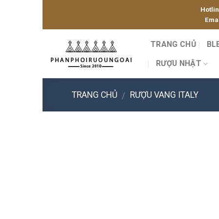
Skip
Hotli
to
Emai
content
TRANG CHỦ
BL
RƯỢU NHẬT
TRANG CHỦ
RƯỢU VANG ITALY
/