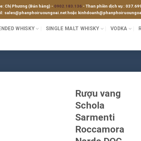
ne: Chị Phương (Bán hàng) -
0902.183.136
- Than phiền dịch vụ :
037.69
l:
sales@phanphoiruoungoai.net
hoặc
kinhdoanh@phanphoiruoungoai
ENDED WHISKY
SINGLE MALT WHISKY
VODKA
Rượu vang
Schola
Sarmenti
Roccamora