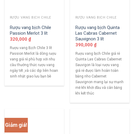
RƯỢU VANG BỊCH CHILE
RƯỢU VANG BỊCH CHILE
Rượu vang bịch Chile
Rượu vang bịch Quinta
Passion Merlot 3 lít
Las Cabras Cabernet
Sauvignon 3 lít
320,000
₫
390,000
₫
Rượu vang Bịch Chile 3 lít
Passion Merlot là dòng rượu
Rượu vang bịch Chile giá rẻ
vang giá rẻ phù hợp với nhu
Quinta Las Cabras Cabernet
cầu thưởng thức rượu vang
Sauvigon là loại rượu vang
ngày tết ,và các dịp liên hoan
giá rẻ được làm hoàn toàn
sinh nhật giao lưu bạn bè
bằng nho Cabernet
Sauvignon mang lại sự mạnh
mẽ khi khởi đầu và cân bằng
khi kết thúc
Giảm giá!