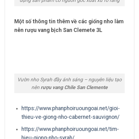
dụng sản phẩm có nguồn gốc xuất xứ rõ ràng
Một số thông tin thêm về các giống nho làm
nên rượu vang bịch San Clemete 3L
Vườn nho Syrah đầy ánh sáng – nguyên liệu tạo
nên
rượu vang Chile San Clemente
https://www.phanphoiruoungoai.net/gioi-
thieu-ve-giong-nho-cabernet-sauvignon/
https://www.phanphoiruoungoai.net/tim-
hieu-giong-nho-syrah/