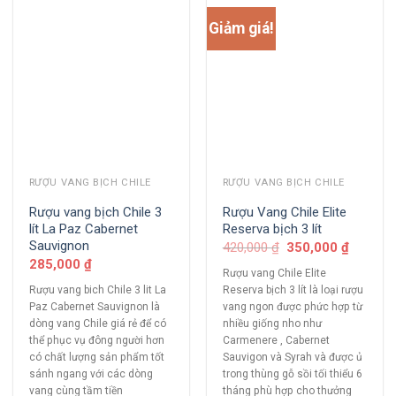
Giảm giá!
RƯỢU VANG BỊCH CHILE
RƯỢU VANG BỊCH CHILE
Rượu vang bịch Chile 3
Rượu Vang Chile Elite
lít La Paz Cabernet
Reserva bịch 3 lít
Sauvignon
420,000
₫
350,000
₫
285,000
₫
Rượu vang Chile Elite
Rượu vang bich Chile 3 lit La
Reserva bịch 3 lít là loại rượu
Paz Cabernet Sauvignon là
vang ngon được phức hợp từ
dòng vang Chile giá rẻ để có
nhiều giống nho như
thể phục vụ đông người hơn
Carmenere , Cabernet
có chất lượng sản phẩm tốt
Sauvigon và Syrah và được ủ
sánh ngang với các dòng
trong thùng gỗ sồi tối thiểu 6
vang cùng tầm tiền
tháng phù hợp cho thưởng