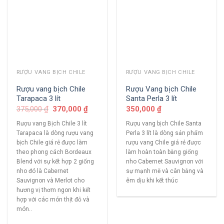
RƯỢU VANG BỊCH CHILE
RƯỢU VANG BỊCH CHILE
Rượu vang bịch Chile
Rượu Vang bịch Chile
Tarapaca 3 lít
Santa Perla 3 lít
375,000
₫
370,000
₫
350,000
₫
Rượu vang Bịch Chile 3 lít
Rượu vang bịch Chile Santa
Tarapaca là dòng rượu vang
Perla 3 lít là dòng sản phẩm
bịch Chile giá rẻ được làm
rượu vang Chile giá rẻ được
theo phong cách Bordeaux
làm hoàn toàn bằng giống
Blend với sự kết hợp 2 giống
nho Cabernet Sauvignon với
nho đó là Cabernet
sự mạnh mẽ và cân bằng và
Sauvignon và Merlot cho
êm dịu khi kết thúc
hương vị thơm ngon khi kết
hợp với các món thịt đỏ và
món..