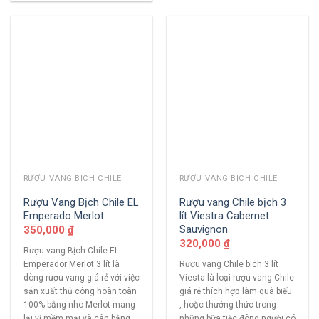
RƯỢU VANG BỊCH CHILE
RƯỢU VANG BỊCH CHILE
Rượu Vang Bịch Chile EL
Rượu vang Chile bịch 3
Emperado Merlot
lít Viestra Cabernet
Sauvignon
350,000
₫
320,000
₫
Rượu vang Bịch Chile EL
Emperador Merlot 3 lít là
Rượu vang Chile bịch 3 lít
dòng rượu vang giá rẻ với việc
Viesta là loại rượu vang Chile
sản xuất thủ công hoàn toàn
giá rẻ thích hợp làm quà biếu
100% bằng nho Merlot mang
, hoặc thưởng thức trong
lại vị mềm mại và cân bằng
những bữa tiệc đông người có