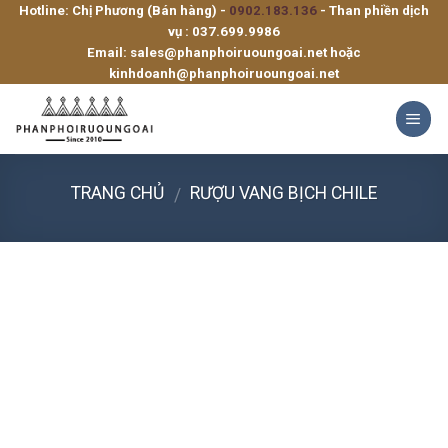
Hotline: Chị Phương (Bán hàng) -
0902.183.136
- Than phiền dịch
Skip
vụ :
037.699.9986
to
Email:
sales@phanphoiruoungoai.net
hoặc
content
kinhdoanh@phanphoiruoungoai.net
TRANG CHỦ
RƯỢU VANG BỊCH CHILE
/