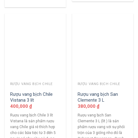
RƯỢU VANG BỊCH CHILE
RƯỢU VANG BỊCH CHILE
Rượu vang bịch Chile
Rượu vang bịch San
Vistana 3 lít
Clemente 3 L
400,000
₫
380,000
₫
Rượu vang bịch Chile 3 lít
Rượu vang bịch San
Vistana là sản phẩm rượu
Clemente 3 L (lít ) là sản
vang Chile giá rẻ thích hợp
phẩm rượu vang với sự phối
cho các bữa tiệc từ 3 đến 5
trộn của 3 giống nho đó là