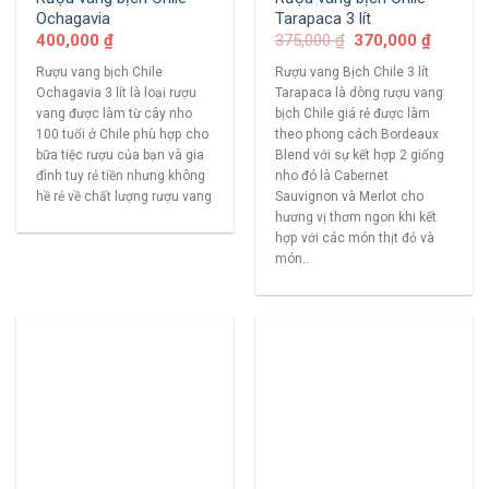
Ochagavia
Tarapaca 3 lít
400,000
₫
375,000
₫
370,000
₫
Rượu vang bịch Chile
Rượu vang Bịch Chile 3 lít
Ochagavia 3 lít là loại rượu
Tarapaca là dòng rượu vang
vang được làm từ cây nho
bịch Chile giá rẻ được làm
100 tuổi ở Chile phù hợp cho
theo phong cách Bordeaux
bữa tiệc rượu của bạn và gia
Blend với sự kết hợp 2 giống
đình tuy rẻ tiền nhưng không
nho đó là Cabernet
hề rẻ về chất lượng rượu vang
Sauvignon và Merlot cho
hương vị thơm ngon khi kết
hợp với các món thịt đỏ và
món..