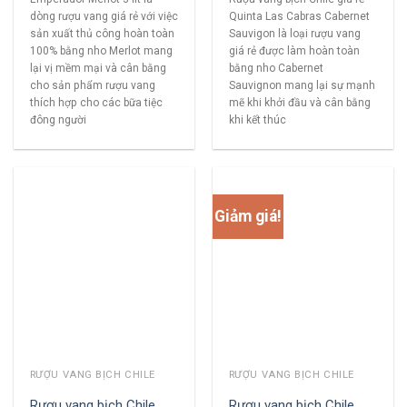
dòng rượu vang giá rẻ với việc
Quinta Las Cabras Cabernet
sản xuất thủ công hoàn toàn
Sauvigon là loại rượu vang
100% bằng nho Merlot mang
giá rẻ được làm hoàn toàn
lại vị mềm mại và cân bằng
bằng nho Cabernet
cho sản phẩm rượu vang
Sauvignon mang lại sự mạnh
thích hợp cho các bữa tiệc
mẽ khi khởi đầu và cân bằng
đông người
khi kết thúc
Giảm giá!
RƯỢU VANG BỊCH CHILE
RƯỢU VANG BỊCH CHILE
Rượu vang bịch Chile
Rượu vang bịch Chile