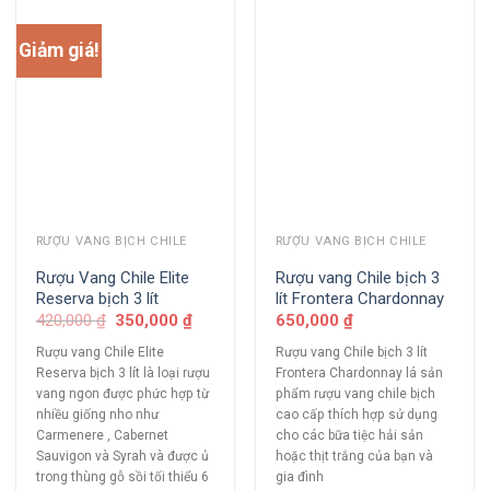
Giảm giá!
RƯỢU VANG BỊCH CHILE
RƯỢU VANG BỊCH CHILE
Rượu Vang Chile Elite
Rượu vang Chile bịch 3
Reserva bịch 3 lít
lít Frontera Chardonnay
420,000
₫
350,000
₫
650,000
₫
Rượu vang Chile Elite
Rượu vang Chile bịch 3 lít
Reserva bịch 3 lít là loại rượu
Frontera Chardonnay lá sản
vang ngon được phức hợp từ
phẩm rượu vang chile bịch
nhiều giống nho như
cao cấp thích hợp sử dụng
Carmenere , Cabernet
cho các bữa tiệc hải sản
Sauvigon và Syrah và được ủ
hoặc thịt trắng của bạn và
trong thùng gỗ sồi tối thiểu 6
gia đình