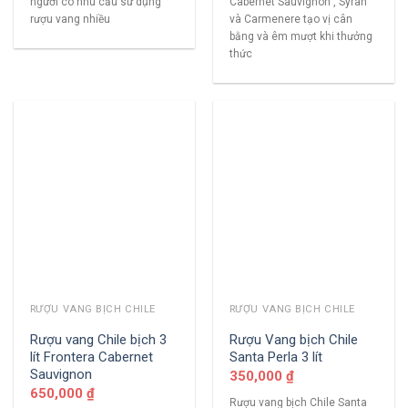
người có nhu cầu sử dụng
Cabernet Sauvignon , Syrah
rượu vang nhiều
và Carmenere tạo vị cân
bằng và êm mượt khi thưởng
thức
RƯỢU VANG BỊCH CHILE
RƯỢU VANG BỊCH CHILE
Rượu vang Chile bịch 3
Rượu Vang bịch Chile
lít Frontera Cabernet
Santa Perla 3 lít
Sauvignon
350,000
₫
650,000
₫
Rượu vang bịch Chile Santa