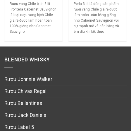
Rượu vang Chile bịch 3 lít
Perla 3 lít là dòng sản phẩm
Frontera Cabernet Sauvignon
rượu vang Chile giá rẻ được
là loại rượu vang bịch Chile
làm hoàn toàn bằng giống
giá rẻ được làm hoàn toàn
nho Cabernet Sauvignon với
100% giống nho Cabernet
sự mạnh mẽ và cân bằng và
Sauvignon
êm dịu khi kết thúc
BLENDED WHISKY
Rượu Johnnie Walker
Rượu Chivas Regal
Rượu Ballantines
Rượu Jack Daniels
Rượu Label 5