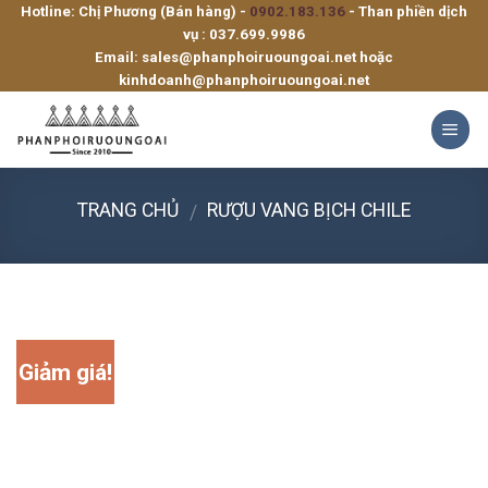
Hotline: Chị Phương (Bán hàng) -
0902.183.136
- Than phiền dịch
Skip
vụ :
037.699.9986
to
Email:
sales@phanphoiruoungoai.net
hoặc
content
kinhdoanh@phanphoiruoungoai.net
TRANG CHỦ
RƯỢU VANG BỊCH CHILE
/
Giảm giá!