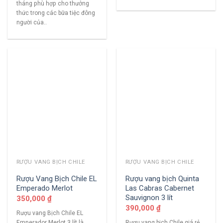
tháng phù hợp cho thưởng
thức trong các bữa tiệc đông
người của..
RƯỢU VANG BỊCH CHILE
RƯỢU VANG BỊCH CHILE
Rượu Vang Bịch Chile EL
Rượu vang bịch Quinta
Emperado Merlot
Las Cabras Cabernet
Sauvignon 3 lít
350,000
₫
390,000
₫
Rượu vang Bịch Chile EL
Emperador Merlot 3 lít là
Rượu vang bịch Chile giá rẻ