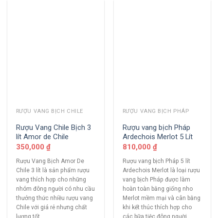
RƯỢU VANG BỊCH CHILE
RƯỢU VANG BỊCH PHÁP
Rượu Vang Chile Bịch 3
Rượu vang bịch Pháp
lít Amor de Chile
Ardechois Merlot 5 Lít
350,000
₫
810,000
₫
Rượu Vang Bịch Amor De
Rượu vang bịch Pháp 5 lít
Chile 3 lít là sản phẩm rượu
Ardechois Merlot là loại rượu
vang thích hợp cho những
vang bịch Pháp được làm
nhóm đông người có nhu cầu
hoàn toàn bằng giống nho
thưởng thức nhiều rượu vang
Merlot mềm mại và cân bằng
Chile với giá rẻ nhưng chất
khi kết thúc thích hợp cho
lượng tốt
các bữa tiệc đông người