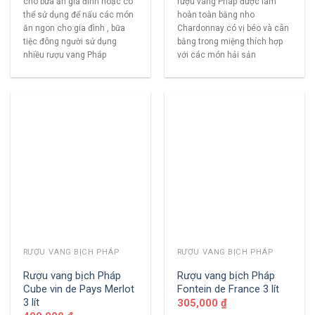
cho bữa ăn gia đình hoặc có
rượu vang Pháp được làm
thể sử dụng để nấu các món
hoàn toàn bằng nho
ăn ngon cho gia đình , bữa
Chardonnay có vị béo và cân
tiệc đông người sử dụng
bằng trong miệng thích hợp
nhiều rượu vang Pháp
với các món hải sản
RƯỢU VANG BỊCH PHÁP
RƯỢU VANG BỊCH PHÁP
Rượu vang bịch Pháp
Rượu vang bịch Pháp
Cube vin de Pays Merlot
Fontein de France 3 lít
3 lít
305,000
₫