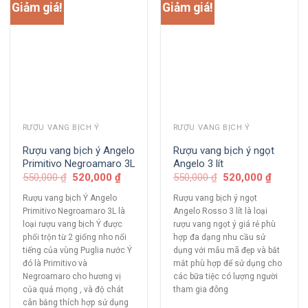
Giảm giá!
Giảm giá!
RƯỢU VANG BỊCH Ý
RƯỢU VANG BỊCH Ý
Rượu vang bịch ý Angelo
Rượu vang bịch ý ngọt
Primitivo Negroamaro 3L
Angelo 3 lít
550,000
₫
520,000
₫
550,000
₫
520,000
₫
Rượu vang bịch Ý Angelo
Rượu vang bịch ý ngọt
Primitivo Negroamaro 3L là
Angelo Rosso 3 lít là loại
loại rượu vang bịch Ý được
rượu vang ngọt ý giá rẻ phù
phối trộn từ 2 giống nho nổi
hợp đa dạng nhu cầu sử
tiếng của vùng Puglia nước Ý
dụng với mẫu mã đẹp và bắt
đó là Primitivo và
mắt phù hợp để sử dụng cho
Negroamaro cho hương vị
các bữa tiệc có lượng người
của quả mọng , và độ chát
tham gia đông
cân bằng thích hợp sử dụng