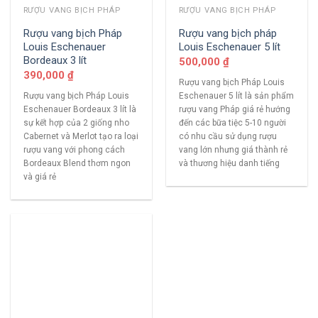
RƯỢU VANG BỊCH PHÁP
RƯỢU VANG BỊCH PHÁP
Rượu vang bịch Pháp
Rượu vang bịch pháp
Louis Eschenauer
Louis Eschenauer 5 lít
Bordeaux 3 lít
500,000
₫
390,000
₫
Rượu vang bịch Pháp Louis
Rượu vang bịch Pháp Louis
Eschenauer 5 lít là sản phẩm
Eschenauer Bordeaux 3 lít là
rượu vang Pháp giá rẻ hướng
sự kết hợp của 2 giống nho
đến các bữa tiệc 5-10 người
Cabernet và Merlot tạo ra loại
có nhu cầu sử dụng rượu
rượu vang với phong cách
vang lớn nhưng giá thành rẻ
Bordeaux Blend thơm ngon
và thương hiệu danh tiếng
và giá rẻ