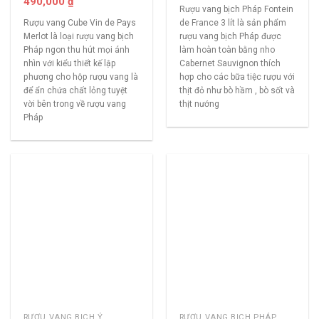
490,000
₫
Rượu vang bịch Pháp Fontein
Rượu vang Cube Vin de Pays
de France 3 lít là sản phẩm
Merlot là loại rượu vang bịch
rượu vang bịch Pháp được
Pháp ngon thu hút mọi ánh
làm hoàn toàn bằng nho
nhìn với kiểu thiết kế lập
Cabernet Sauvignon thích
phương cho hộp rượu vang là
hợp cho các bữa tiệc rượu với
để ẩn chứa chất lỏng tuyệt
thịt đỏ như bò hầm , bò sốt và
vời bên trong về rượu vang
thịt nướng
Pháp
RƯỢU VANG BỊCH Ý
RƯỢU VANG BỊCH PHÁP