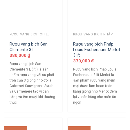
RƯỢU VANG BỊCH CHILE
RƯỢU VANG BỊCH PHÁP
Rượu vang bịch San
Rượu vang bịch Pháp
Clemente 3 L
Louis Eschenauer Merlot
3 lít
380,000
₫
370,000
₫
Rượu vang bịch San
Clemente 3 L (lít ) là sản
Rượu vang bịch Pháp Louis
phẩm rượu vang với sự phối
Eschenauer 3 lít Merlot là
trộn của 3 giống nho đó là
sản phẩm rượu vang mềm
Cabernet Sauvignon , Syrah
mại được làm hoàn toàn
và Carmenere tạo vị cân
bằng giống nho Merlot đem
bằng và êm mượt khi thưởng
lại vị cân bằng cho món ăn
thức
ngon