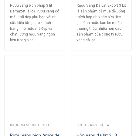
Rượu vang bịch pháp 3 lít
Rượu Vang Đà Lạt Export 3 Lít
Demazet là loại rượu vang có
là sản phẩm dễ mua dễ uống
mẫu mã đẹp phù hợp với nhu
thích hợp cho các bữa tiệc
cầu biếu tặng cho khách
gia đình hoặc bạn bè muốn
hàng nhờ mẫu mẽ đẹp và
thưởng thức nhiều hơn các
chất lượng rượu vang ngon
sản phẩm của công ty rượu
bên trong bịch
vang đà lạt
RƯỢU VANG BỊCH CHILE
RƯỢU VANG ĐÀ LẠT
Rượu vang bịch Amor de
Hộp vang đà lạt 3 Lít