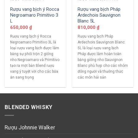
Rượu vang bịch ý Rocca
Rượu vang bịch Pháp
Negroamaro Primitivo 3
Ardechois Sauvignon
L
Blanc 5L
650,000
₫
810,000
₫
Rượu vang bịch ý Rocca
Rượu vang bịch Pháp
Negroamaro Primitivo 3L là
Ardechois Sauvignon Blanc
loại rượu vang bịch được làm
5L là loại rượu vang bịch
bằng sự phối trộn 2 giống
Pháp được làm hoàn toàn
nho Negroamaro và Primitivo
bằng giống nho Sauvignon
tạo ra một bản Blend rượu
Blanc phù hợp cho các nhóm
vang ý tuyệt vời cho các bữa
đông người và thưởng thức
ăn sang trọng
các món hải sản
BLENDED WHISKY
Rượu Johnnie Walker