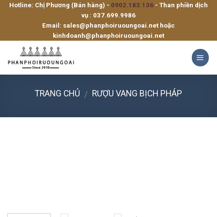
Hotline: Chị Phương (Bán hàng) -
0902.183.136
- Than phiền dịch
Skip
vụ :
037.699.9986
to
Email:
sales@phanphoiruoungoai.net
hoặc
content
kinhdoanh@phanphoiruoungoai.net
TRANG CHỦ
RƯỢU VANG BỊCH PHÁP
/