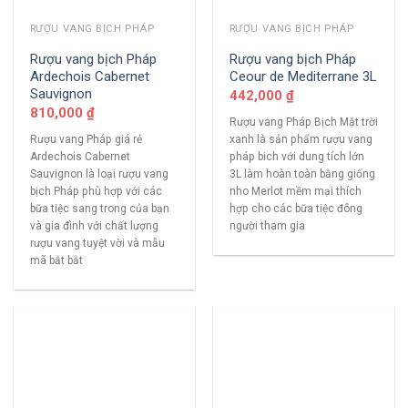
RƯỢU VANG BỊCH PHÁP
RƯỢU VANG BỊCH PHÁP
Rượu vang bịch Pháp
Rượu vang bịch Pháp
Ardechois Cabernet
Ceour de Mediterrane 3L
Sauvignon
442,000
₫
810,000
₫
Rượu vang Pháp Bịch Mặt trời
Rượu vang Pháp giá rẻ
xanh là sản phẩm rượu vang
Ardechois Cabernet
pháp bich với dung tích lớn
Sauvignon là loại rượu vang
3L làm hoàn toàn bằng giống
bịch Pháp phù hợp với các
nho Merlot mềm mại thích
bữa tiệc sang trong của bạn
hợp cho các bữa tiệc đông
và gia đình với chất lượng
người tham gia
rượu vang tuyệt vời và mẫu
mã bắt bắt