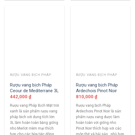
RƯỢU VANG BỊCH PHÁP
RƯỢU VANG BỊCH PHÁP
Rượu vang bịch Pháp
Rượu vang bịch Pháp
Ceour de Mediterrane 3L
Ardechois Pinot Noir
442,000
₫
810,000
₫
Rượu vang Pháp Bịch Mặt trời
Rượu vang bịch Pháp
xanh là sản phẩm rượu vang
Ardechois Pinot Noir là sản
pháp bich với dung tích lớn
phẩm rượu vang được làm
3L làm hoàn toàn bằng giống
hoàn toàn với giống nho
nho Merlot mềm mại thích
Pinot Noir thích hợp với các
hợp cho các bữa tiệc đông
món thịt và hải sản , phù hợp