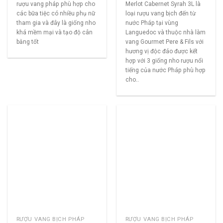
rượu vang pháp phù hợp cho
Merlot Cabernet Syrah 3L là
các bữa tiệc có nhiều phụ nữ
loại rượu vang bịch đến từ
tham gia và đây là giống nho
nước Pháp tại vùng
khá mềm mại và tạo độ cân
Languedoc và thuộc nhà làm
bằng tốt
vang Gourmet Pere & Fils với
hương vị độc đáo được kết
hợp với 3 giống nho rượu nổi
tiếng của nước Pháp phù hợp
cho..
RƯỢU VANG BỊCH PHÁP
RƯỢU VANG BỊCH PHÁP