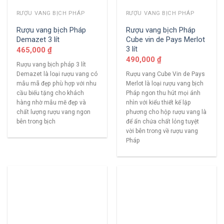
RƯỢU VANG BỊCH PHÁP
RƯỢU VANG BỊCH PHÁP
Rượu vang bịch Pháp
Rượu vang bịch Pháp
Demazet 3 lít
Cube vin de Pays Merlot
3 lít
465,000
₫
490,000
₫
Rượu vang bịch pháp 3 lít
Demazet là loại rượu vang có
Rượu vang Cube Vin de Pays
mẫu mã đẹp phù hợp với nhu
Merlot là loại rượu vang bịch
cầu biếu tặng cho khách
Pháp ngon thu hút mọi ánh
hàng nhờ mẫu mẽ đẹp và
nhìn với kiểu thiết kế lập
chất lượng rượu vang ngon
phương cho hộp rượu vang là
bên trong bịch
để ẩn chứa chất lỏng tuyệt
vời bên trong về rượu vang
Pháp