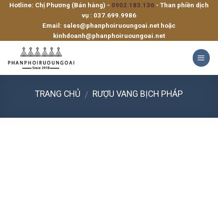
Hotline: Chị Phương (Bán hàng) -
0902.183.136
- Than phiền dịch
Skip
vụ :
037.699.9986
to
Email:
sales@phanphoiruoungoai.net
hoặc
content
kinhdoanh@phanphoiruoungoai.net
TRANG CHỦ
RƯỢU VANG BỊCH PHÁP
/